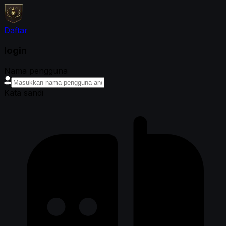
Daftar
login
Nama pengguna
Kata sandi