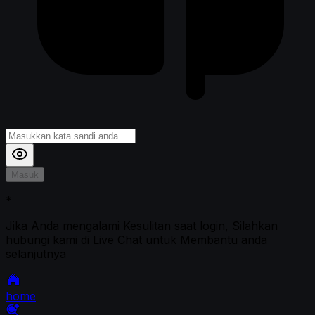
Masuk
*
Jika Anda mengalami Kesulitan saat login, Silahkan
hubungi kami di Live Chat untuk Membantu anda
selanjutnya
home