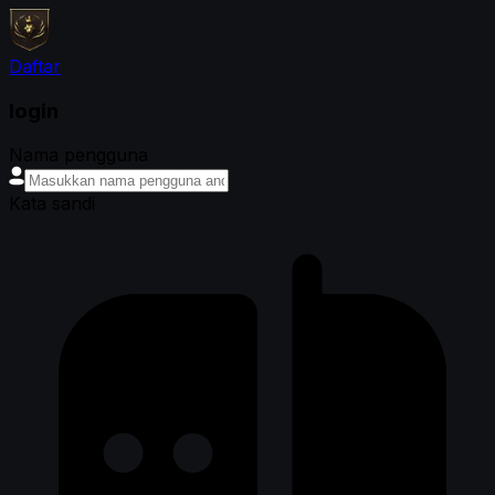
Daftar
login
Nama pengguna
Kata sandi