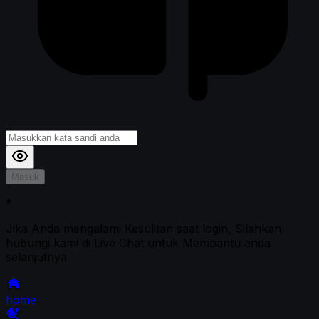
Masuk
*
Jika Anda mengalami Kesulitan saat login, Silahkan
hubungi kami di Live Chat untuk Membantu anda
selanjutnya
home