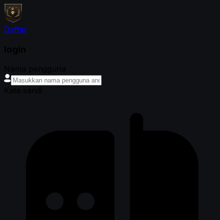
Daftar
login
Nama pengguna
Kata sandi