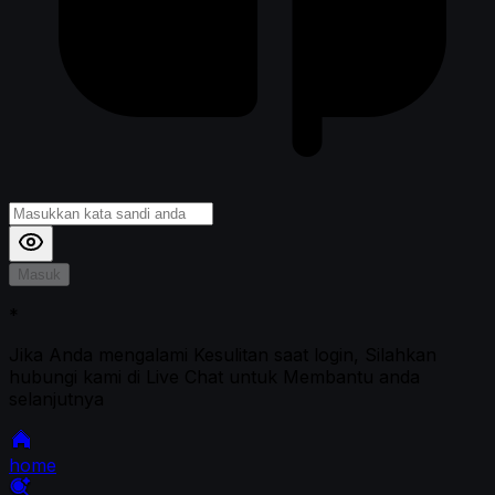
Masuk
*
Jika Anda mengalami Kesulitan saat login, Silahkan
hubungi kami di Live Chat untuk Membantu anda
selanjutnya
home