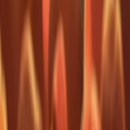
penggemar togel daring. Permainan ini menawarkan
berbagai pasaran, termasuk hasil undian dari Osaka,
Jepang, dengan sistem taruhan yang mudah diakses
melalui platform online
15. Togel Online Damacai
Togel Online Damacai adalah salah satu bentuk
perjudian daring yang populer di Indonesia, khususnya
bagi penggemar permainan angka. Damacai sendiri
merupakan salah satu pasaran togel yang banyak
diminati karena menyediakan berbagai jenis taruhan
dengan hadiah yang menggiurkan
Lihat Semua
home
explore