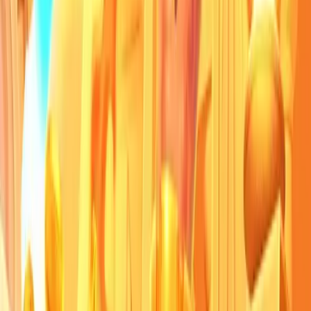
Slot Online Wild Bounty Showdown adalah permainan
slot bertema koboi yang menawarkan pengalaman
bermain seru dengan grafis yang menarik dan fitur
bonus menguntungkan. Dalam game ini, pemain akan
menemukan simbol-simbol
15. Slot Online Gates of Olympus Xmas 1000
Slot Online Gates of Olympus Xmas 1000 adalah varian
spesial dari permainan slot populer Gates of Olympus
yang mengusung tema Natal dengan fitur dan
pembayaran hingga 1000x taruhan. Dikembangkan oleh
Pragmatic Play
Panduan Lengkap Untuk Pemula
Yang Ingin Menang
Sebelum memulai, pemula harus memahami dasar-dasar