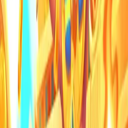
10. Slot Online 5 Lions Bonanza
Slot Online 5 Lions Bonanza adalah salah satu
permainan slot yang populer di kalangan penggemar judi
online. Dikembangkan oleh provider ternama, game ini
menawarkan tema oriental dengan simbol-simbol seperti
singa emas, koin keberuntungan, dan nuansa tradisional
Tiongkok yang menarik
11. Slot Online Santa's Great Gifts
Slot Online Santa's Great Gifts adalah permainan slot
bertema Natal yang menawarkan pengalaman bermain
yang menyenangkan dan penuh hadiah. Dengan grafis
yang cerah dan simbol-simbol khas Natal seperti hadiah,
pohon cemara, dan Santa Claus, permainan ini cocok
dimainkan selama musim liburan