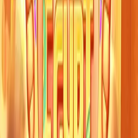
Togel Online Sydney Pools adalah permainan judi angka
yang berbasis pada hasil undian dari Sydney Pools,
salah satu pasaran togel terkenal yang berasal dari
Sydney, Australia. Permainan ini populer di kalangan
pemain togel online
4. Togel Online Cambodia Lottery
Togel Online Cambodia Lottery adalah salah satu bentuk
perjudian daring yang populer di kalangan pemain togel,
terutama yang tertarik dengan pasaran internasional.
Permainan ini menawarkan berbagai jenis taruhan
berdasarkan hasil undian resmi dari Cambodia Lottery,
5. Togel Online Newyork 4D
Togel Online New York 4D adalah permainan judi angka
berbasis digital yang mengacu pada hasil undian dari
pasar togel New York. Pemain harus menebak 4 digit