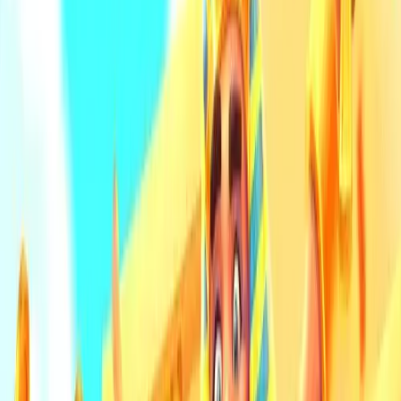
Slot Online Sugar Rush 1000 adalah permainan slot
yang menarik dengan tema manis dan penuh warna,
menawarkan pengalaman bermain yang seru dan
menghibur. Dikembangkan oleh Pragmatic Play, game ini
menampilkan desain grafis yang cerah dengan simbol-
simbol seperti permen, lolipop, dan karakter kartun
yang menggemaskan
4. Slot Online Sweet Bonanza
Sweet Bonanza adalah salah satu permainan slot online
populer yang dikembangkan oleh Pragmatic Play. Game
ini menawarkan tema buah-buahan yang cerah dan
manis dengan mekanisme cluster pays, di mana pemain
bisa mendapatkan kemenangan dengan mengumpulkan
grup simbol yang sama
5. Slot Online Starlight Princess