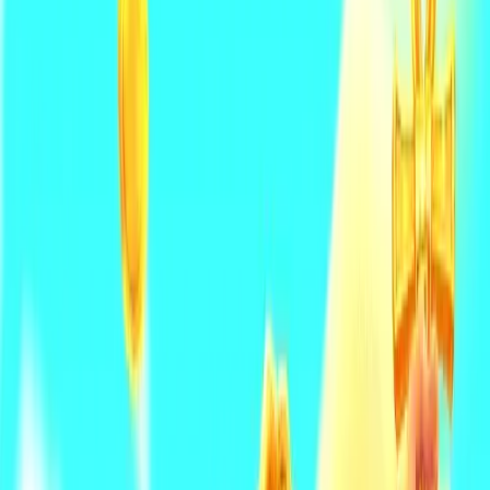
dengan modal kecil, Ongtoto bisa menjadi pilihan tepat.
Dengan deposit Rp5.000 via DANA, pemain bisa
mengakses berbagai game slot gacor yang sering
memberikan jackpot. Namun, tetap perlu diingat untuk
bermain secara bertanggung jawab dan tidak terlalu
terbawa emosi. Pantau terus update
slot gacor
hari ini
dan manfaatkan bonus promosi yang ditawarkan agar
peluang menang semakin besar. Selamat bermain dan
semoga sukses
Game Pragmatic Play Paling Seru &
Gacor 2026
Pragmatic Play terus menjadi salah satu penyedia game
slot online terpopuler di tahun 2026, dengan beragam
judul yang menawarkan keseruan dan potensi
kemenangan besar (gacor). Beberapa game terbaik
mereka seperti Gates of Olympus, Sweet Bonanza, dan
Starlight Princess masih menjadi favorit pemain karena
fitur bonus menguntungkan