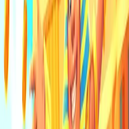
Slot Online Starlight Princess adalah permainan slot
yang dikembangkan oleh Pragmatic Play, menawarkan
pengalaman bermain yang magis dengan tema putri dan
dunia fantasi. Game ini menampilkan grafis yang
memukau, fitur bonus yang menggiurkan
6. Slot Online Lucky Neko
Slot Online Lucky Neko adalah permainan mesin slot
digital yang menawarkan tema Jepang yang
menggemaskan dengan karakter kucing (neko) yang
dianggap membawa keberuntungan. Dikembangkan
oleh PG Soft, game ini menampilkan grafis yang cerah
dan animasi yang menarik
7. Slot Online Gates Of Gatot Kaca
Slot Online Gates of Gatot Kaca adalah permainan slot
yang terinspirasi oleh legenda pahlawan wayang Jawa,