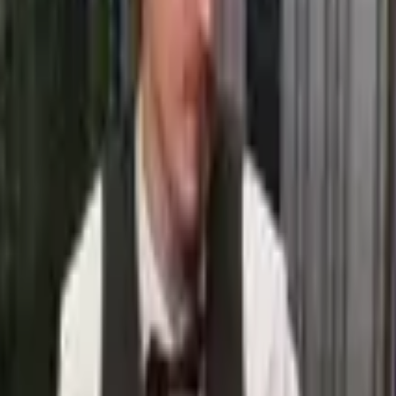
slot online terpopuler di tahun 2026, dengan beragam ju
es of Olympus, Sweet Bonanza, dan Starlight Princess masi
yang terinspirasi dari permainan tradisional Mahjong, men
kanisme permainan yang inovatif
 dikembangkan oleh Pragmatic Play, terinspirasi oleh mito
me
ng menarik dengan tema manis dan penuh warna, menawark
 desain grafis yang cerah dengan simbol-simbol seperti 