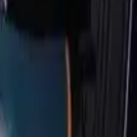
u dengan grafis yang menarik dan fitur bonus
g mengusung tema Natal dengan fitur dan pembayaran
er, slot, taruhan olahraga, atau casino live. Setiap
ine yang terpercaya dan berlisensi agar terhindar dari
di online
atas modal harian atau mingguan dan disiplin dalam
tan. Selain itu, alokasikan dana dengan proporsional