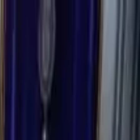
xwin 2026
" (memberikan kemenangan mudah) oleh para pemain. Situs
 itu, Ongtoto juga dikenal karena kemudahan
inati oleh pemain pemula maupun berpengalaman
nya, banyak pemain yang melaporkan tingkat kemenangan
eperti Pragmatic Play, PG Soft, dan Habanero, yang
 slot gacor harian melalui informasi yang disediakan