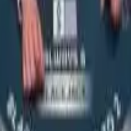
t bertema koboi yang menawarkan pengalaman bermain ser
n simbol-simbol
pesial dari permainan slot populer Gates of Olympus yan
y
 Ingin Menang
online, termasuk jenis permainan yang tersedia seperti pok
 yang berbeda. Penting juga untuk memilih platform judi onl
at lebih siap menghadapi tantangan dan peluang dalam ju
manajemen keuangan yang baik. Pemula harus menetapkan b
asing losses) karena hal itu bisa berujung pada kebangkru