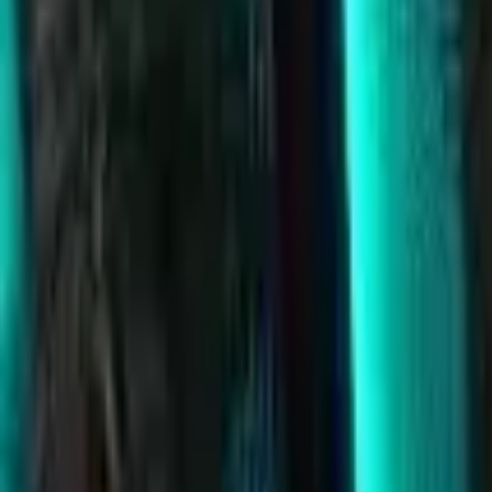
4. Slot Online Sweet Bonanza
Sweet Bonanza adalah salah satu permainan slot online
dengan mekanisme cluster pays, di mana pemain bisa 
5. Slot Online Starlight Princess
Slot Online Starlight Princess adalah permainan slot y
fantasi. Game ini menampilkan grafis yang memukau, fit
6. Slot Online Lucky Neko
Slot Online Lucky Neko adalah permainan mesin slot d
keberuntungan. Dikembangkan oleh PG Soft, game ini me
7. Slot Online Gates Of Gatot Kaca