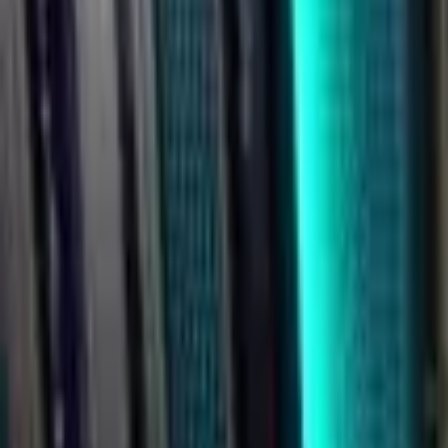
Ongtoto memberikan kemudahan bertransaksi dengan meny
minimal Rp5.000, pemain sudah bisa memulai taruhan di 
mereka yang ingin bermain dengan modal kecil. Fitur ini
Selain menawarkan permainan yang menguntungkan, Ongtot
lisensi resmi dari lembaga perjudian internasional, sehi
memastikan pemain mendapatkan solusi cepat jika mengal
Bagi yang ingin mencoba peruntungan di slot online deng
berbagai game slot gacor yang sering memberikan jackpot
update
slot gacor
hari ini dan manfaatkan bonus promosi
Game Pragmatic Play Paling Seru & 