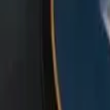
untuk berbagai permainan agar risiko kerugian dapat dim
menang
Judi online bukan sekadar permainan untung-untungan, te
cara membaca peluang, mengatur taruhan, atau memanfaatk
membantu meningkatkan pemahaman. Semakin banyak pen
Emosi yang tidak stabil, seperti keserakahan atau frust
tenang dalam segala situasi. Berhenti bermain saat seda
kuat, pemain dapat berpikir jernih dan membuat keputusa
Banyak situs judi online menawarkan bonus seperti depo
meningkatkan modal tanpa harus mengeluarkan banyak ua
seperti wagering requirements. Dengan memanfaatkan bonu
Daftar 15 Pasaran Togel Terpopuler 