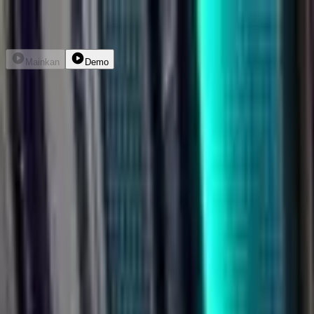
Daftar
Masuk
Mainkan
Demo
VIP Always 6 Blackjack 3
evolutiongaming
kembali
ONGTOTO Situs Slot Thail
Ongtoto
adalah salah satu situs judi online yang saat i
ini menawarkan berbagai jenis permainan
slot online
yang 
transaksinya, termasuk deposit minimal yang terjangkau
Salah satu alasan utama pemain memilih Ongtoto adalah k
yang tinggi pada beberapa jenis permainan slot tertentu
menyediakan RTP (Return to Player) tinggi, sehingga pel
oleh situs