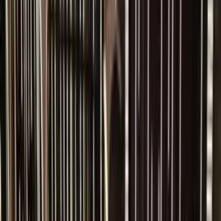
deposit minimal Rp5.000, pemain sudah bisa memulai
taruhan di berbagai game slot. Proses depositnya cepat
dan aman, tanpa potongan, sehingga sangat
menguntungkan bagi mereka yang ingin bermain dengan
modal kecil. Fitur ini juga memudahkan para pemain
yang tidak memiliki rekening bank namun ingin tetap
bermain
judi online
Selain menawarkan permainan yang menguntungkan,
Ongtoto juga menjaga keamanan data dan transaksi para
membernya dengan sistem enkripsi canggih. Situs ini
memiliki lisensi resmi dari lembaga perjudian
internasional, sehingga terjamin keadilan permainannya.
Layanan customer service yang siap membantu 24 jam
juga menjadi nilai tambah, memastikan pemain
mendapatkan solusi cepat jika mengalami kendala saat
bermain atau bertransaksi
Bagi yang ingin mencoba peruntungan di slot online