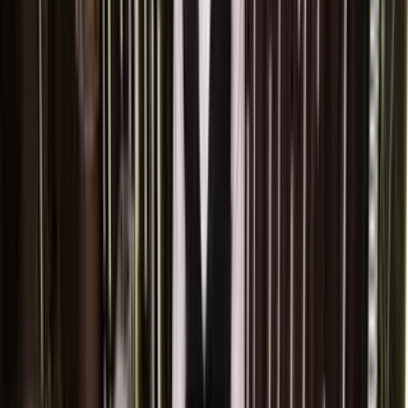
10. Slot Online 5 Lions Bonanza
Slot Online 5 Lions Bonanza adalah salah satu
permainan slot yang populer di kalangan penggemar judi
online. Dikembangkan oleh provider ternama, game ini
menawarkan tema oriental dengan simbol-simbol seperti
singa emas, koin keberuntungan, dan nuansa tradisional
Tiongkok yang menarik
11. Slot Online Santa's Great Gifts
Slot Online Santa's Great Gifts adalah permainan slot
bertema Natal yang menawarkan pengalaman bermain
yang menyenangkan dan penuh hadiah. Dengan grafis
yang cerah dan simbol-simbol khas Natal seperti hadiah,
pohon cemara, dan Santa Claus, permainan ini cocok
dimainkan selama musim liburan