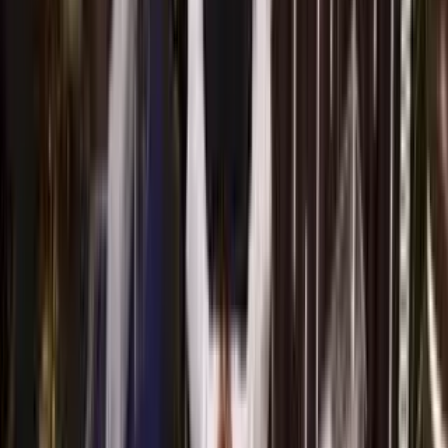
Slot Online Wild Bounty Showdown adalah permainan
slot bertema koboi yang menawarkan pengalaman
bermain seru dengan grafis yang menarik dan fitur
bonus menguntungkan. Dalam game ini, pemain akan
menemukan simbol-simbol
15. Slot Online Gates of Olympus Xmas 1000
Slot Online Gates of Olympus Xmas 1000 adalah varian
spesial dari permainan slot populer Gates of Olympus
yang mengusung tema Natal dengan fitur dan
pembayaran hingga 1000x taruhan. Dikembangkan oleh
Pragmatic Play
Panduan Lengkap Untuk Pemula
Yang Ingin Menang
Sebelum memulai, pemula harus memahami dasar-dasar