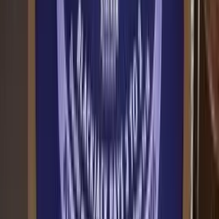
Togel Online Sydney Pools adalah permainan judi angka
yang berbasis pada hasil undian dari Sydney Pools,
salah satu pasaran togel terkenal yang berasal dari
Sydney, Australia. Permainan ini populer di kalangan
pemain togel online
4. Togel Online Cambodia Lottery
Togel Online Cambodia Lottery adalah salah satu bentuk
perjudian daring yang populer di kalangan pemain togel,
terutama yang tertarik dengan pasaran internasional.
Permainan ini menawarkan berbagai jenis taruhan
berdasarkan hasil undian resmi dari Cambodia Lottery,
5. Togel Online Newyork 4D
Togel Online New York 4D adalah permainan judi angka
berbasis digital yang mengacu pada hasil undian dari
pasar togel New York. Pemain harus menebak 4 digit