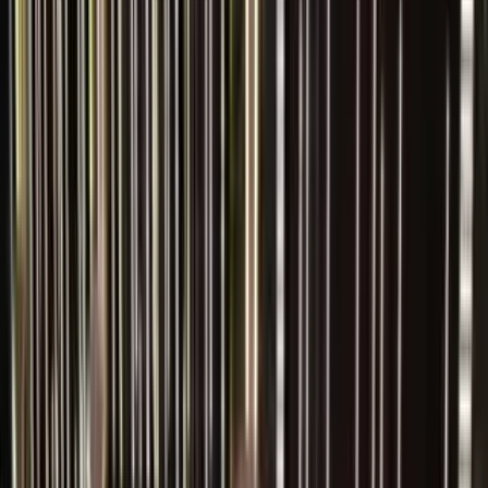
kemudahan transaksinya, termasuk deposit minimal
yang terjangkau, yaitu Rp5.000 via DANA. Hal ini
membuatnya banyak diminati oleh pemain pemula
maupun berpengalaman
Salah satu alasan utama pemain memilih Ongtoto adalah
karena reputasinya sebagai situs slot gacor hari ini.
Artinya, banyak pemain yang melaporkan tingkat
kemenangan yang tinggi pada beberapa jenis permainan
slot tertentu. Ongtoto bekerja sama dengan berbagai
provider ternama seperti Pragmatic Play, PG Soft, dan
Habanero, yang menyediakan RTP (Return to Player)
tinggi, sehingga peluang menang lebih besar. Pemain
juga bisa memantau update slot gacor harian melalui
informasi yang disediakan oleh situs
Ongtoto memberikan kemudahan bertransaksi dengan
menyediakan metode pembayaran via DANA, salah satu
dompet digital paling populer di Indonesia. Dengan