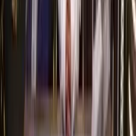
judi online, termasuk jenis permainan yang tersedia
seperti poker, slot, taruhan olahraga, atau casino live.
Setiap permainan memiliki aturan, strategi, dan tingkat
kesulitan yang berbeda. Penting juga untuk memilih
platform judi online yang terpercaya dan berlisensi agar
terhindar dari penipuan. Dengan pemahaman dasar
yang kuat, pemain dapat lebih siap menghadapi
tantangan dan peluang dalam judi online
Salah satu kunci kesuksesan dalam
Slot Thailand
adalah
manajemen keuangan yang baik. Pemula harus
menetapkan batas modal harian atau mingguan dan
disiplin dalam mematuhinya. Hindari tergoda untuk
mengejar kerugian (chasing losses) karena hal itu bisa
berujung pada kebangkrutan. Selain itu, alokasikan dana
dengan proporsional untuk berbagai permainan agar
risiko kerugian dapat diminimalisir. Dengan mengelola
uang secara cerdas, pemain bisa bertahan lebih lama
dan meningkatkan peluang menang