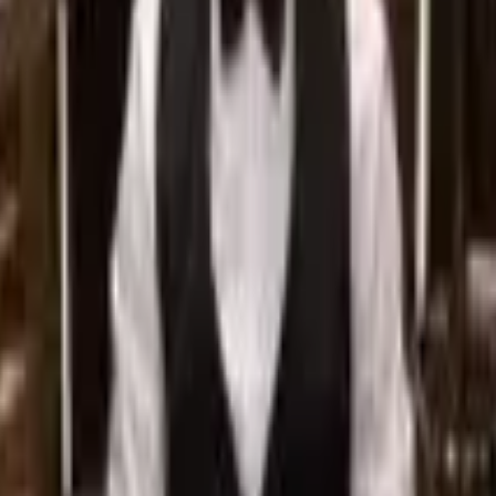
 populer yang dikembangkan oleh Pragmatic Play. Game i
mendapatkan kemenangan dengan mengumpulkan grup simb
ang dikembangkan oleh Pragmatic Play, menawarkan pengal
ur bonus yang menggiurkan
igital yang menawarkan tema Jepang yang menggemaskan d
nampilkan grafis yang cerah dan animasi yang menarik