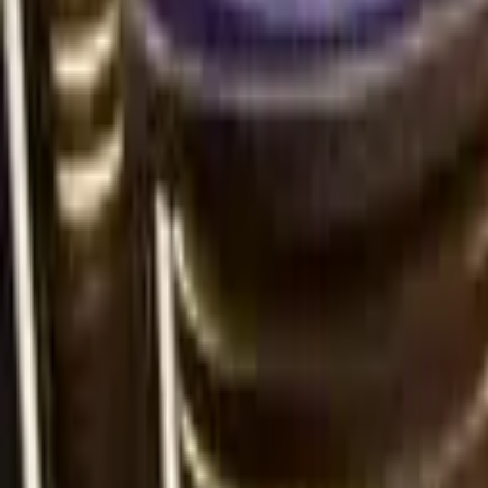
4. Slot Online Sweet Bonanza
Sweet Bonanza adalah salah satu permainan slot online
dengan mekanisme cluster pays, di mana pemain bisa 
5. Slot Online Starlight Princess
Slot Online Starlight Princess adalah permainan slot y
fantasi. Game ini menampilkan grafis yang memukau, fit
6. Slot Online Lucky Neko
Slot Online Lucky Neko adalah permainan mesin slot d
keberuntungan. Dikembangkan oleh PG Soft, game ini me
7. Slot Online Gates Of Gatot Kaca