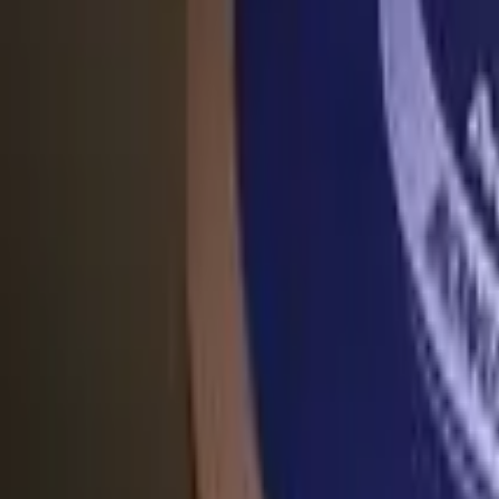
untuk berbagai permainan agar risiko kerugian dapat dim
menang
Judi online bukan sekadar permainan untung-untungan, te
cara membaca peluang, mengatur taruhan, atau memanfaatk
membantu meningkatkan pemahaman. Semakin banyak pen
Emosi yang tidak stabil, seperti keserakahan atau frust
tenang dalam segala situasi. Berhenti bermain saat seda
kuat, pemain dapat berpikir jernih dan membuat keputusa
Banyak situs judi online menawarkan bonus seperti depo
meningkatkan modal tanpa harus mengeluarkan banyak ua
seperti wagering requirements. Dengan memanfaatkan bonu
Daftar 15 Pasaran Togel Terpopuler 