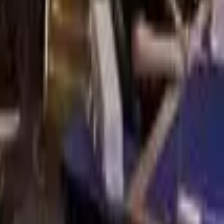
ni menawarkan tema buah-buahan yang cerah dan manis
ol yang sama
aman bermain yang magis dengan tema putri dan dunia
engan karakter kucing (neko) yang dianggap membawa