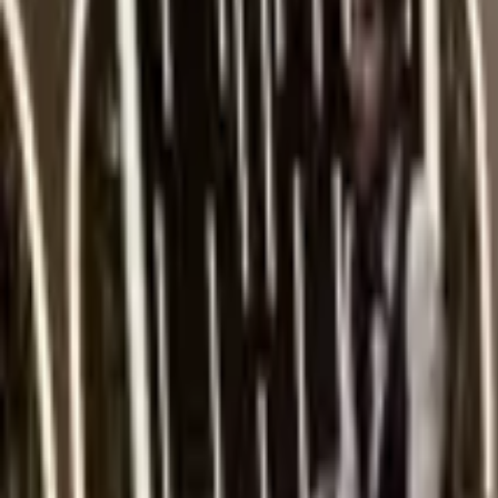
Ongtoto memberikan kemudahan bertransaksi dengan meny
minimal Rp5.000, pemain sudah bisa memulai taruhan di 
mereka yang ingin bermain dengan modal kecil. Fitur ini
Selain menawarkan permainan yang menguntungkan, Ongtot
lisensi resmi dari lembaga perjudian internasional, sehi
memastikan pemain mendapatkan solusi cepat jika mengal
Bagi yang ingin mencoba peruntungan di slot online deng
berbagai game slot gacor yang sering memberikan jackpot
update
slot gacor
hari ini dan manfaatkan bonus promosi
Game Pragmatic Play Paling Seru & 