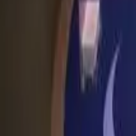
Slot Online Wild Bounty Showdown adalah permainan slo
menguntungkan. Dalam game ini, pemain akan menemuka
15. Slot Online Gates of Olympus Xmas 1000
Slot Online Gates of Olympus Xmas 1000 adalah varian s
hingga 1000x taruhan. Dikembangkan oleh Pragmatic Pla
Panduan Lengkap Untuk Pemula Yang
Sebelum memulai, pemula harus memahami dasar-dasar judi 
permainan memiliki aturan, strategi, dan tingkat kesulitan
penipuan. Dengan pemahaman dasar yang kuat, pemain dap
Salah satu kunci kesuksesan dalam
Slot Thailand
adalah 
mematuhinya. Hindari tergoda untuk mengejar kerugian (ch