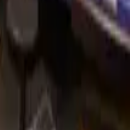
t Kaca. Dikembangkan oleh provider ternama, game ini
 popular
arat. Dikembangkan oleh Pragmatic Play, slot ini
 petualangan di Wild West. Dikembangkan oleh provider
ikembangkan oleh provider ternama, game ini menawarkan
 menarik