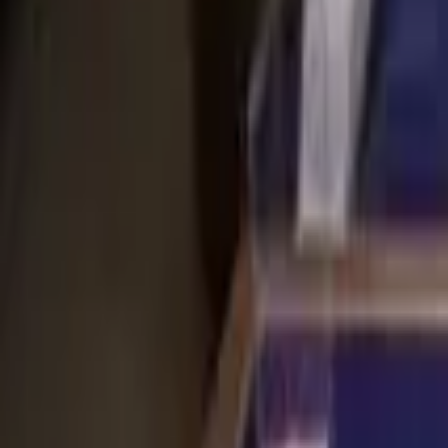
11. Slot Online Santa's Great Gifts
Slot Online Santa's Great Gifts adalah permainan slot
cerah dan simbol-simbol khas Natal seperti hadiah, poho
12. Slot Online The Dog House
Slot Online The Dog House adalah permainan slot yang
anjing yang penuh warna. Game ini menampilkan 5 gulungan 
13. Slot Online Great Rhino Megaways
Slot Online Great Rhino Megaways adalah permainan slot
menghasilkan hingga 200.704 cara untuk menang. Dikem
14. Slot Online Wild Bounty Showdown