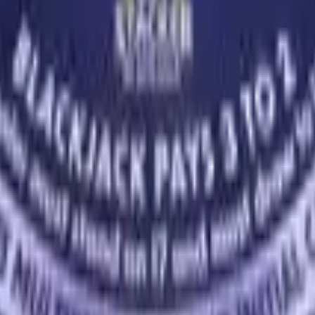
inimalisir. Dengan mengelola uang secara cerdas, pemain 
tapi juga membutuhkan strategi. Pemula disarankan untuk 
an bonus dan promosi. Banyak sumber daya gratis seperti 
getahuan yang dimiliki, semakin besar peluang untuk m
asi setelah kalah, dapat mengganggu pengambilan keputusan
ng emosi atau lelah adalah langkah bijak untuk menghindar
n taruhan yang lebih rasional
sit awal, cashback, atau free chips untuk menarik pemain
ng. Namun, selalu baca syarat dan ketentuan (terms and 
s secara optimal, peluang untuk menang bisa lebih besar t
Yang Wajib Dicoba