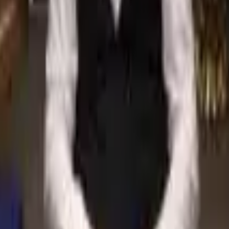
ang terinspirasi oleh legenda pahlawan wayang Jawa, Gato
erta RTP (Return to Player) yang kompetitif, membuatnya
 yang mengusung tema koboi dan kehidupan liar di Amerika B
ngkapi fitur-fitur menarik
enawarkan pengalaman bermain seru dengan tema koboi dan
r bonus yang menggiurkan
n slot yang populer di kalangan penggemar judi online. D
koin keberuntungan, dan nuansa tradisional Tiongkok yang