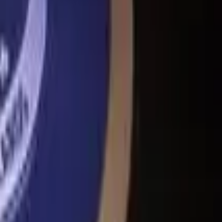
bisa bertahan lebih lama dan meningkatkan peluang
mempelajari tips dari pemain berpengalaman, seperti
forum, video tutorial, atau artikel yang bisa
eraih kemenangan
. Pemula harus belajar mengendalikan emosi dan tetap
i keputusan impulsif yang merugikan. Dengan mental yang
. Pemula harus memanfaatkan promosi ini untuk
conditions) agar memahami persyaratan yang berlaku,
anpa risiko finansial yang tinggi