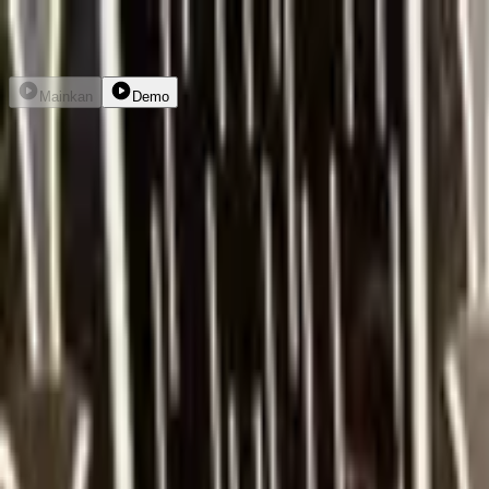
Daftar
Masuk
Mainkan
Demo
VIP Bet Stacker Blackjack 8
evolutiongaming
kembali
ONGTOTO Situs Slot Thail
Ongtoto
adalah salah satu situs judi online yang saat i
ini menawarkan berbagai jenis permainan
slot online
yang 
transaksinya, termasuk deposit minimal yang terjangkau
Salah satu alasan utama pemain memilih Ongtoto adalah k
yang tinggi pada beberapa jenis permainan slot tertentu
menyediakan RTP (Return to Player) tinggi, sehingga pel
oleh situs