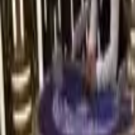
Pragmatic Play terus menjadi salah satu penyedia game 
besar (gacor). Beberapa game terbaik mereka seperti Gat
menguntungkan
1. Slot Online Mahjong Ways
Slot Online Mahjong Ways adalah permainan slot digital 
menarik. Game ini menawarkan grafis yang memukau, me
2. Slot Online Gates Of Olympus
Slot Online Gates of Olympus adalah permainan slot yang
Game ini menawarkan 6 reel dan menggunakan mekanis
3. Slot Online Sugar Rush 1000
Slot Online Sugar Rush 1000 adalah permainan slot ya
Dikembangkan oleh Pragmatic Play, game ini menampilkan