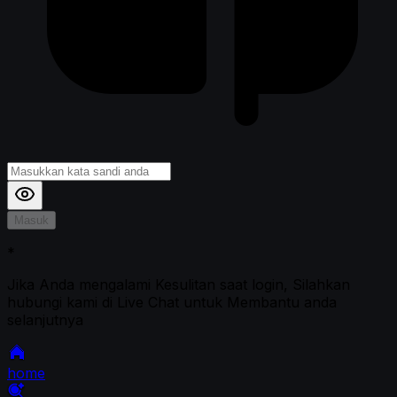
Masuk
*
Jika Anda mengalami Kesulitan saat login, Silahkan
hubungi kami di Live Chat untuk Membantu anda
selanjutnya
home