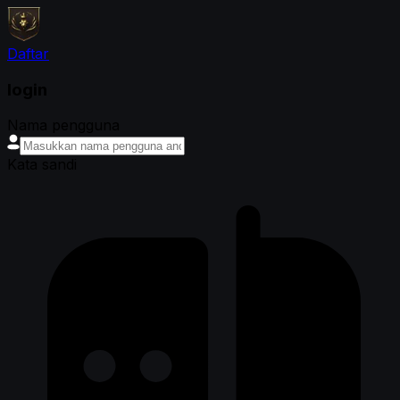
Daftar
login
Nama pengguna
Kata sandi