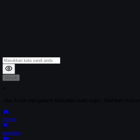
Masuk
*
Jika Anda mengalami Kesulitan saat login, Silahkan hubu
home
explore