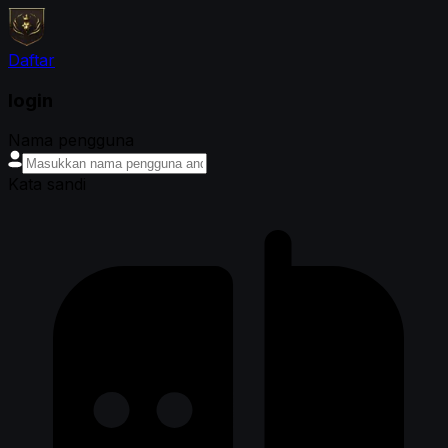
Daftar
login
Nama pengguna
Kata sandi