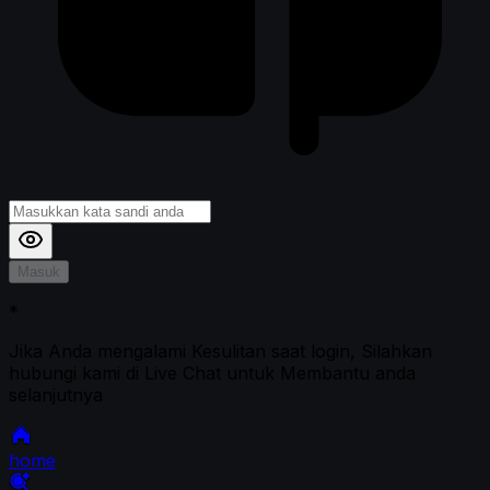
Masuk
*
Jika Anda mengalami Kesulitan saat login, Silahkan
hubungi kami di Live Chat untuk Membantu anda
selanjutnya
home