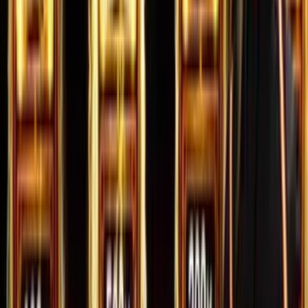
Gatot Kaca. Dikembangkan oleh provider ternama, game
ini menawarkan grafis yang memukau, fitur bonus
menarik, serta RTP (Return to Player) yang kompetitif,
membuatnya popular
8. Slot Online Wild West Gold
Slot online Wild West Gold adalah permainan judi digital
yang mengusung tema koboi dan kehidupan liar di
Amerika Barat. Dikembangkan oleh Pragmatic Play, slot
ini menawarkan 5 gulungan dengan 40 garis
pembayaran, dilengkapi fitur-fitur menarik
9. Slot Online Wild Bandito
Slot Online Wild Bandito adalah permainan slot yang
menawarkan pengalaman bermain seru dengan tema
koboi dan petualangan di Wild West. Dikembangkan oleh
provider ternama, slot ini menampilkan grafis yang
menarik, fitur bonus yang menggiurkan