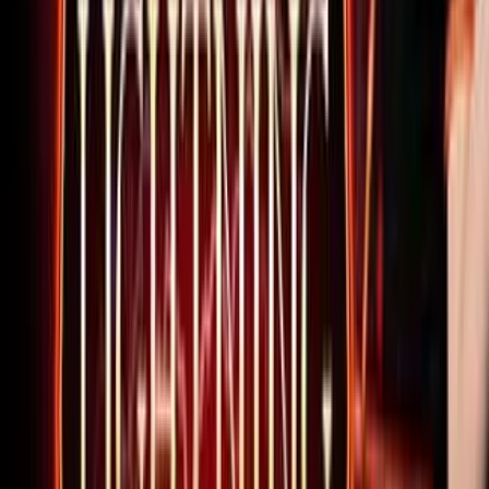
Judi online bukan sekadar permainan untung-untungan,
tetapi juga membutuhkan strategi. Pemula disarankan
untuk mempelajari tips dari pemain berpengalaman,
seperti cara membaca peluang, mengatur taruhan, atau
memanfaatkan bonus dan promosi. Banyak sumber
daya gratis seperti forum, video tutorial, atau artikel
yang bisa membantu meningkatkan pemahaman.
Semakin banyak pengetahuan yang dimiliki, semakin
besar peluang untuk meraih kemenangan
Emosi yang tidak stabil, seperti keserakahan atau
frustasi setelah kalah, dapat mengganggu pengambilan
keputusan. Pemula harus belajar mengendalikan emosi
dan tetap tenang dalam segala situasi. Berhenti bermain
saat sedang emosi atau lelah adalah langkah bijak untuk
menghindari keputusan impulsif yang merugikan.
Dengan mental yang kuat, pemain dapat berpikir jernih
dan membuat keputusan taruhan yang lebih rasional