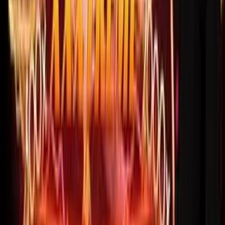
Slot Online Wild Bounty Showdown adalah permainan
slot bertema koboi yang menawarkan pengalaman
bermain seru dengan grafis yang menarik dan fitur
bonus menguntungkan. Dalam game ini, pemain akan
menemukan simbol-simbol
15. Slot Online Gates of Olympus Xmas 1000
Slot Online Gates of Olympus Xmas 1000 adalah varian
spesial dari permainan slot populer Gates of Olympus
yang mengusung tema Natal dengan fitur dan
pembayaran hingga 1000x taruhan. Dikembangkan oleh
Pragmatic Play
Panduan Lengkap Untuk Pemula
Yang Ingin Menang
Sebelum memulai, pemula harus memahami dasar-dasar