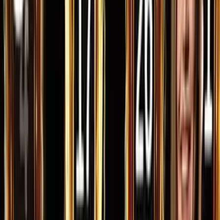
1. Slot Online Mahjong Ways
Slot Online Mahjong Ways adalah permainan slot digital
yang terinspirasi dari permainan tradisional Mahjong,
menggabungkan unsur-unsur klasik dengan fitur
modern yang menarik. Game ini menawarkan grafis
yang memukau, mekanisme permainan yang inovatif
2. Slot Online Gates Of Olympus
Slot Online Gates of Olympus adalah permainan slot
yang dikembangkan oleh Pragmatic Play, terinspirasi
oleh mitologi Yunani kuno dengan dewa Zeus sebagai
simbol utama. Game ini menawarkan 6 reel dan
menggunakan mekanisme
3. Slot Online Sugar Rush 1000