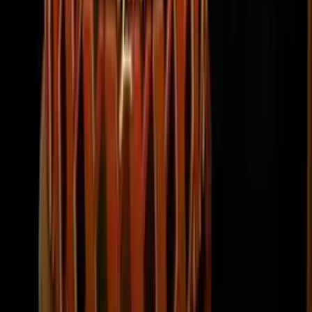
10. Togel Online Xiamen Lottery
Togel Online Xiamen Lottery adalah salah satu bentuk
perjudian daring yang menawarkan permainan togel
dengan sistem lotere yang berasal dari Xiamen,
Tiongkok. Permainan ini memungkinkan pemain untuk
memasang taruhan pada berbagai angka dengan
harapan memenangkan hadiah uang tunai
11. Togel Online Mancity 4D
Togel Online
Mancity 4D adalah salah satu jenis
permainan judi togel digital yang mengacu pada pasaran
Manchester City (Mancity) dengan sistem 4 digit. Pemain
harus menebak angka keluaran 4D (0000-9999) yang
diundi berdasarkan hasil tertentu
12. Togel Online Arkansas Evening