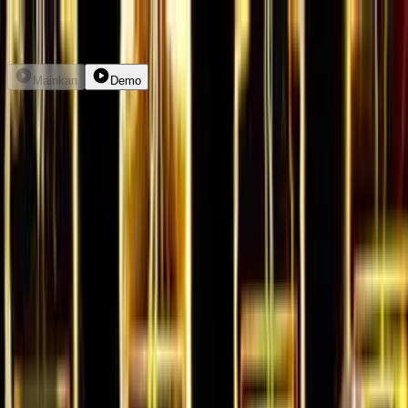
Daftar
Masuk
Mainkan
Demo
XXXtreme Lightning Baccarat
evolutiongaming
kembali
ONGTOTO Situs Slot
Thailand Gampang Menang
Dan Maxwin 2026
Ongtoto
adalah salah satu situs judi online yang saat ini
sedang populer karena dianggap sebagai platform
"gacor" (memberikan kemenangan mudah) oleh para
pemain. Situs ini menawarkan berbagai jenis permainan
slot online
yang menarik dengan tampilan modern dan
fitur lengkap. Selain itu, Ongtoto juga dikenal karena