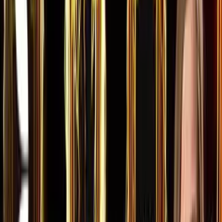
deposit minimal Rp5.000, pemain sudah bisa memulai
taruhan di berbagai game slot. Proses depositnya cepat
dan aman, tanpa potongan, sehingga sangat
menguntungkan bagi mereka yang ingin bermain dengan
modal kecil. Fitur ini juga memudahkan para pemain
yang tidak memiliki rekening bank namun ingin tetap
bermain
judi online
Selain menawarkan permainan yang menguntungkan,
Ongtoto juga menjaga keamanan data dan transaksi para
membernya dengan sistem enkripsi canggih. Situs ini
memiliki lisensi resmi dari lembaga perjudian
internasional, sehingga terjamin keadilan permainannya.
Layanan customer service yang siap membantu 24 jam
juga menjadi nilai tambah, memastikan pemain
mendapatkan solusi cepat jika mengalami kendala saat
bermain atau bertransaksi
Bagi yang ingin mencoba peruntungan di slot online