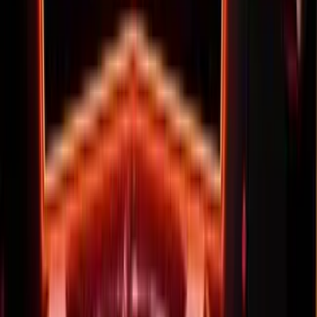
1. Togel Online Singapore Pools
Togel Online Singapore Pools adalah bentuk perjudian
daring yang memungkinkan pemain untuk memasang
taruhan pada angka-angka tertentu dengan harapan
memenangkan hadiah berdasarkan hasil undian resmi
dari Singapore Pools. Permainan ini sangat populer di
Indonesia
2. Togel Online Hongkong Pools
Togel Online Hongkong Pools adalah salah satu bentuk
perjudian daring yang populer di Indonesia, di mana
pemain dapat memasang taruhan pada hasil keluaran
angka dari Hongkong Pools. Permainan ini menawarkan
berbagai jenis pasaran, seperti 4D, 3D, dan 2D
3. Togel Online Sydney Pools