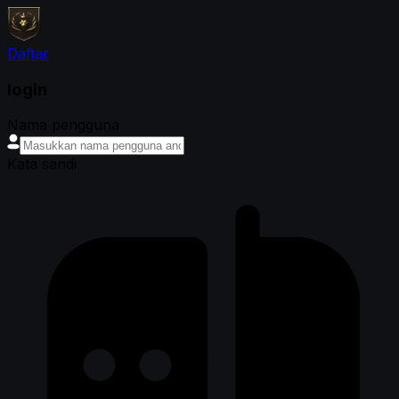
Daftar
login
Nama pengguna
Kata sandi