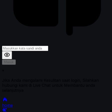
Masuk
*
Jika Anda mengalami Kesulitan saat login, Silahkan
hubungi kami di Live Chat untuk Membantu anda
selanjutnya
home