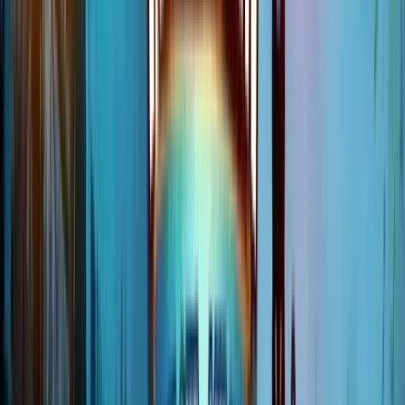
Panduan Lengkap Untuk Pemula
Yang Ingin Menang
Sebelum memulai, pemula harus memahami dasar-dasar
judi online, termasuk jenis permainan yang tersedia
seperti poker, slot, taruhan olahraga, atau casino live.
Setiap permainan memiliki aturan, strategi, dan tingkat
kesulitan yang berbeda. Penting juga untuk memilih
platform judi online yang terpercaya dan berlisensi agar
terhindar dari penipuan. Dengan pemahaman dasar
yang kuat, pemain dapat lebih siap menghadapi
tantangan dan peluang dalam judi online
Salah satu kunci kesuksesan dalam
Slot Thailand
adalah
manajemen keuangan yang baik. Pemula harus
menetapkan batas modal harian atau mingguan dan
disiplin dalam mematuhinya. Hindari tergoda untuk
mengejar kerugian (chasing losses) karena hal itu bisa
berujung pada kebangkrutan. Selain itu, alokasikan dana
dengan proporsional untuk berbagai permainan agar