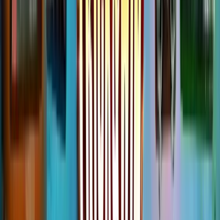
yang cerah dan simbol-simbol khas Natal seperti hadiah,
pohon cemara, dan Santa Claus, permainan ini cocok
dimainkan selama musim liburan
12. Slot Online The Dog House
Slot Online The Dog House adalah permainan slot yang
populer dikembangkan oleh Pragmatic Play,
menawarkan tema yang menggemaskan dengan latar
belakang rumah anjing yang penuh warna. Game ini
menampilkan 5 gulungan dan 20 paylines, dilengkapi
dengan fitur-fitur menarik seperti Wild Multipliers
13. Slot Online Great Rhino Megaways
Slot Online Great Rhino Megaways adalah permainan
slot yang menawarkan pengalaman bermain seru
dengan fitur Megaways yang inovatif, di mana setiap
putaran dapat menghasilkan hingga 200.704 cara untuk