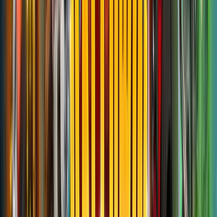
bermain atau bertransaksi
Bagi yang ingin mencoba peruntungan di slot online
dengan modal kecil, Ongtoto bisa menjadi pilihan tepat.
Dengan deposit Rp5.000 via DANA, pemain bisa
mengakses berbagai game slot gacor yang sering
memberikan jackpot. Namun, tetap perlu diingat untuk
bermain secara bertanggung jawab dan tidak terlalu
terbawa emosi. Pantau terus update
slot gacor
hari ini
dan manfaatkan bonus promosi yang ditawarkan agar
peluang menang semakin besar. Selamat bermain dan
semoga sukses
Game Pragmatic Play Paling Seru &
Gacor 2026
Pragmatic Play terus menjadi salah satu penyedia game
slot online terpopuler di tahun 2026, dengan beragam