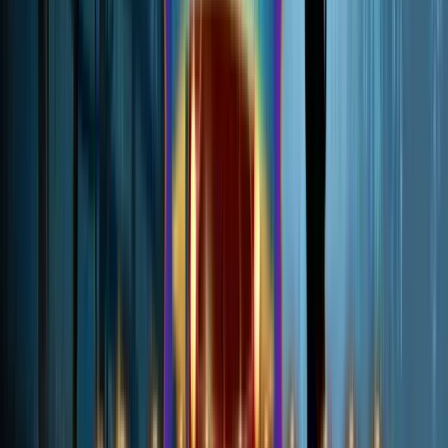
merupakan panduan bagi para penggemar togel online
yang ingin mencoba variasi pasaran terbaik di dunia.
Konten ini menyajikan informasi lengkap seputar 15
pasaran togel ternama
1. Togel Online Singapore Pools
Togel Online Singapore Pools adalah bentuk perjudian
daring yang memungkinkan pemain untuk memasang
taruhan pada angka-angka tertentu dengan harapan
memenangkan hadiah berdasarkan hasil undian resmi
dari Singapore Pools. Permainan ini sangat populer di
Indonesia
2. Togel Online Hongkong Pools
Togel Online Hongkong Pools adalah salah satu bentuk
perjudian daring yang populer di Indonesia, di mana
pemain dapat memasang taruhan pada hasil keluaran
angka dari Hongkong Pools. Permainan ini menawarkan