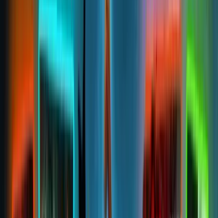
online
online
online
online
online
online