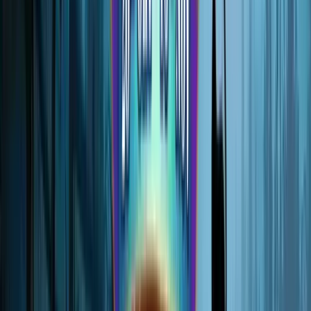
menghindari keputusan impulsif yang merugikan.
Dengan mental yang kuat, pemain dapat berpikir jernih
dan membuat keputusan taruhan yang lebih rasional
Banyak situs judi online menawarkan bonus seperti
deposit awal, cashback, atau free chips untuk menarik
pemain. Pemula harus memanfaatkan promosi ini untuk
meningkatkan modal tanpa harus mengeluarkan banyak
uang. Namun, selalu baca syarat dan ketentuan (terms
and conditions) agar memahami persyaratan yang
berlaku, seperti wagering requirements. Dengan
memanfaatkan bonus secara optimal, peluang untuk
menang bisa lebih besar tanpa risiko finansial yang tinggi
Daftar 15 Pasaran Togel Terpopuler
Yang Wajib Dicoba
Daftar 15 Pasaran Togel Terpopuler Yang Wajib Dicoba