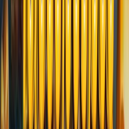
diundi berdasarkan hasil tertentu
12. Togel Online Arkansas Evening
Togel Online Arkansas Evening merujuk pada permainan
togel (toto gelap) yang dapat dimainkan secara daring
dengan mengikuti hasil undian Arkansas Evening, salah
satu jenis undian yang diadakan di negara bagian
Arkansas, Amerika Serikat
13. Togel Online Florida Evening
Togel Online Florida Evening merujuk pada permainan
togel yang dapat dimainkan secara daring dengan
mengikuti hasil undian dari Florida Evening, sebuah
pasaran togel yang populer di Amerika Serikat.
Permainan ini biasanya menawarkan berbagai jenis
taruhan