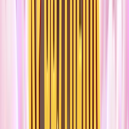
5. Togel Online Newyork 4D
Togel Online New York 4D adalah permainan judi angka
berbasis digital yang mengacu pada hasil undian dari
pasar togel New York. Pemain harus menebak 4 digit
angka (dari 0000 hingga 9999) yang akan keluar dalam
undian, dengan hadiah besar jika berhasil menebak
secara tepat
6. Togel Online Ankarapools
Togel Online Ankarapools adalah salah satu platform
perjudian daring yang menawarkan permainan togel
dengan berbagai pasaran, termasuk pasaran dari
Ankarapools. Platform ini memungkinkan pemain untuk
memasang taruhan secara praktis dan cepat melalui
internet
7. Togel Online Seoul Lottery