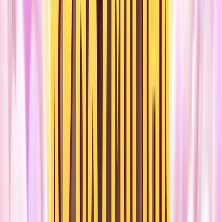
berbagai jenis pasaran, seperti 4D, 3D, dan 2D
3. Togel Online Sydney Pools
Togel Online Sydney Pools adalah permainan judi angka
yang berbasis pada hasil undian dari Sydney Pools,
salah satu pasaran togel terkenal yang berasal dari
Sydney, Australia. Permainan ini populer di kalangan
pemain togel online
4. Togel Online Cambodia Lottery
Togel Online Cambodia Lottery adalah salah satu bentuk
perjudian daring yang populer di kalangan pemain togel,
terutama yang tertarik dengan pasaran internasional.
Permainan ini menawarkan berbagai jenis taruhan
berdasarkan hasil undian resmi dari Cambodia Lottery,