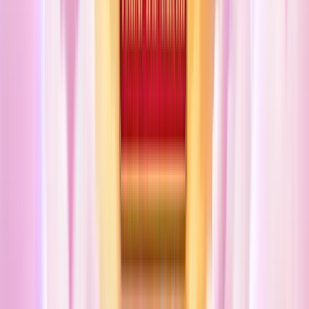
14. Togel Online Osaka Lottery
Togel Online Osaka Lottery adalah salah satu bentuk
permainan judi angka yang populer di kalangan
penggemar togel daring. Permainan ini menawarkan
berbagai pasaran, termasuk hasil undian dari Osaka,
Jepang, dengan sistem taruhan yang mudah diakses
melalui platform online
15. Togel Online Damacai
Togel Online Damacai adalah salah satu bentuk
perjudian daring yang populer di Indonesia, khususnya
bagi penggemar permainan angka. Damacai sendiri
merupakan salah satu pasaran togel yang banyak
diminati karena menyediakan berbagai jenis taruhan
dengan hadiah yang menggiurkan
Lihat Semua