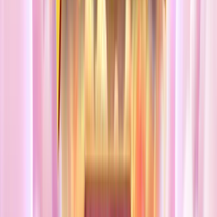
khususnya untuk hasil undian yang dilakukan pada siang
hari (midday). Permainan ini memungkinkan pemain
untuk memasang taruhan secara digital dengan memilih
angka-angka tertentu
10. Togel Online Xiamen Lottery
Togel Online Xiamen Lottery adalah salah satu bentuk
perjudian daring yang menawarkan permainan togel
dengan sistem lotere yang berasal dari Xiamen,
Tiongkok. Permainan ini memungkinkan pemain untuk
memasang taruhan pada berbagai angka dengan
harapan memenangkan hadiah uang tunai
11. Togel Online Mancity 4D
Togel Online
Mancity 4D adalah salah satu jenis
permainan judi togel digital yang mengacu pada pasaran
Manchester City (Mancity) dengan sistem 4 digit. Pemain
harus menebak angka keluaran 4D (0000-9999) yang