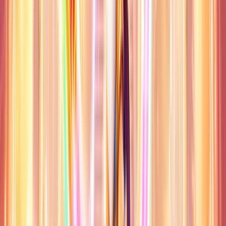
7. Slot Online Gates Of Gatot Kaca
Slot Online Gates of Gatot Kaca adalah permainan slot
yang terinspirasi oleh legenda pahlawan wayang Jawa,
Gatot Kaca. Dikembangkan oleh provider ternama, game
ini menawarkan grafis yang memukau, fitur bonus
menarik, serta RTP (Return to Player) yang kompetitif,
membuatnya popular
8. Slot Online Wild West Gold
Slot online Wild West Gold adalah permainan judi digital
yang mengusung tema koboi dan kehidupan liar di
Amerika Barat. Dikembangkan oleh Pragmatic Play, slot
ini menawarkan 5 gulungan dengan 40 garis
pembayaran, dilengkapi fitur-fitur menarik
9. Slot Online Wild Bandito