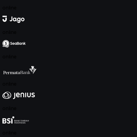
online
online
online
online
online
online