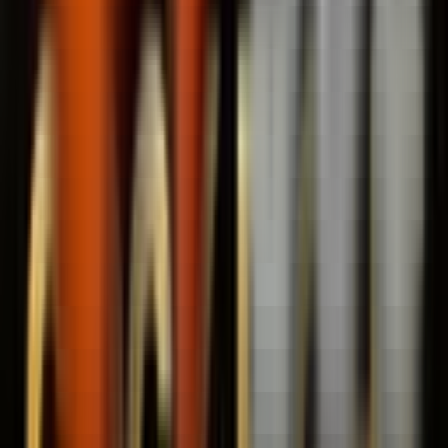
Togel Online Seoul Lottery adalah salah satu bentuk
permainan judi angka yang populer dan banyak diminati
oleh para pemain togel di Indonesia. Permainan ini
mengacu pada hasil undian dari Seoul, Korea Selatan,
yang biasanya diumumkan setiap hari
8. Togel Online Shanghai Pools
Togel Online Shanghai Pools adalah salah satu bentuk
perjudian daring yang populer di kalangan pemain togel,
khususnya yang menyukai pasaran Shanghai.
Permainan ini menawarkan berbagai jenis taruhan,
seperti 2D, 3D, dan 4D, di mana pemain menebak angka
yang akan keluar pada hasil undian
9. Togel Online Michigan Midday
Togel Online Michigan Midday merujuk pada permainan
lotere online yang populer di Michigan, Amerika Serikat,
khususnya untuk hasil undian yang dilakukan pada siang