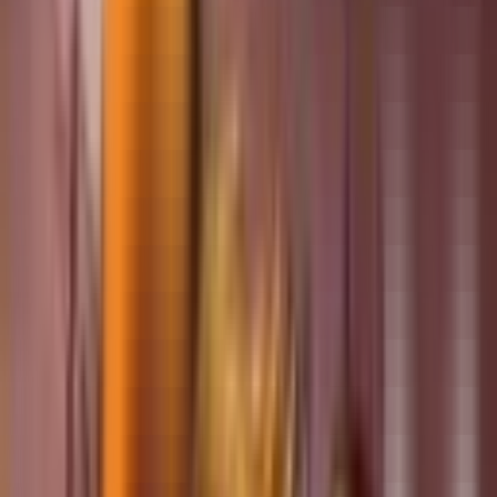
kemenangan besar (gacor). Beberapa game terbaik
mereka seperti Gates of Olympus, Sweet Bonanza, dan
Starlight Princess masih menjadi favorit pemain karena
fitur bonus menguntungkan
1. Slot Online Mahjong Ways
Slot Online Mahjong Ways adalah permainan slot digital
yang terinspirasi dari permainan tradisional Mahjong,
menggabungkan unsur-unsur klasik dengan fitur
modern yang menarik. Game ini menawarkan grafis
yang memukau, mekanisme permainan yang inovatif
2. Slot Online Gates Of Olympus
Slot Online Gates of Olympus adalah permainan slot
yang dikembangkan oleh Pragmatic Play, terinspirasi
oleh mitologi Yunani kuno dengan dewa Zeus sebagai
simbol utama. Game ini menawarkan 6 reel dan