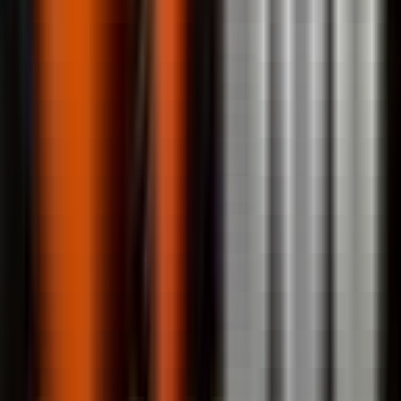
5. Togel Online Newyork 4D
Togel Online New York 4D adalah permainan judi angka
berbasis digital yang mengacu pada hasil undian dari
pasar togel New York. Pemain harus menebak 4 digit
angka (dari 0000 hingga 9999) yang akan keluar dalam
undian, dengan hadiah besar jika berhasil menebak
secara tepat
6. Togel Online Ankarapools
Togel Online Ankarapools adalah salah satu platform
perjudian daring yang menawarkan permainan togel
dengan berbagai pasaran, termasuk pasaran dari
Ankarapools. Platform ini memungkinkan pemain untuk
memasang taruhan secara praktis dan cepat melalui
internet
7. Togel Online Seoul Lottery