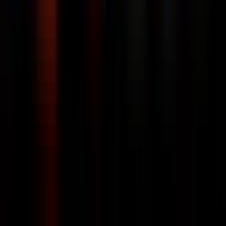
14. Togel Online Osaka Lottery
Togel Online Osaka Lottery adalah salah satu bentuk
permainan judi angka yang populer di kalangan
penggemar togel daring. Permainan ini menawarkan
berbagai pasaran, termasuk hasil undian dari Osaka,
Jepang, dengan sistem taruhan yang mudah diakses
melalui platform online
15. Togel Online Damacai
Togel Online Damacai adalah salah satu bentuk
perjudian daring yang populer di Indonesia, khususnya
bagi penggemar permainan angka. Damacai sendiri
merupakan salah satu pasaran togel yang banyak
diminati karena menyediakan berbagai jenis taruhan
dengan hadiah yang menggiurkan
Lihat Semua