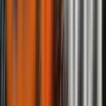
Dengan mental yang kuat, pemain dapat berpikir jernih
dan membuat keputusan taruhan yang lebih rasional
Banyak situs judi online menawarkan bonus seperti
deposit awal, cashback, atau free chips untuk menarik
pemain. Pemula harus memanfaatkan promosi ini untuk
meningkatkan modal tanpa harus mengeluarkan banyak
uang. Namun, selalu baca syarat dan ketentuan (terms
and conditions) agar memahami persyaratan yang
berlaku, seperti wagering requirements. Dengan
memanfaatkan bonus secara optimal, peluang untuk
menang bisa lebih besar tanpa risiko finansial yang tinggi
Daftar 15 Pasaran Togel Terpopuler
Yang Wajib Dicoba
Daftar 15 Pasaran Togel Terpopuler Yang Wajib Dicoba
merupakan panduan bagi para penggemar togel online