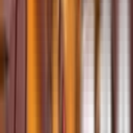
5. Slot Online Starlight Princess
Slot Online Starlight Princess adalah permainan slot
yang dikembangkan oleh Pragmatic Play, menawarkan
pengalaman bermain yang magis dengan tema putri dan
dunia fantasi. Game ini menampilkan grafis yang
memukau, fitur bonus yang menggiurkan
6. Slot Online Lucky Neko
Slot Online Lucky Neko adalah permainan mesin slot
digital yang menawarkan tema Jepang yang
menggemaskan dengan karakter kucing (neko) yang
dianggap membawa keberuntungan. Dikembangkan
oleh PG Soft, game ini menampilkan grafis yang cerah
dan animasi yang menarik