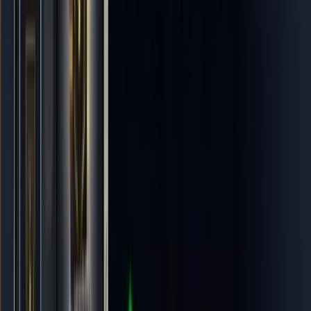
Panduan Lengkap Untuk Pemula
Yang Ingin Menang
Sebelum memulai, pemula harus memahami dasar-dasar
judi online, termasuk jenis permainan yang tersedia
seperti poker, slot, taruhan olahraga, atau casino live.
Setiap permainan memiliki aturan, strategi, dan tingkat
kesulitan yang berbeda. Penting juga untuk memilih
platform judi online yang terpercaya dan berlisensi agar
terhindar dari penipuan. Dengan pemahaman dasar
yang kuat, pemain dapat lebih siap menghadapi
tantangan dan peluang dalam judi online
Salah satu kunci kesuksesan dalam
Slot Thailand
adalah
manajemen keuangan yang baik. Pemula harus
menetapkan batas modal harian atau mingguan dan
disiplin dalam mematuhinya. Hindari tergoda untuk
mengejar kerugian (chasing losses) karena hal itu bisa
berujung pada kebangkrutan. Selain itu, alokasikan dana