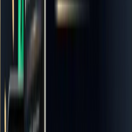
7. Slot Online Gates Of Gatot Kaca
Slot Online Gates of Gatot Kaca adalah permainan slot
yang terinspirasi oleh legenda pahlawan wayang Jawa,
Gatot Kaca. Dikembangkan oleh provider ternama, game
ini menawarkan grafis yang memukau, fitur bonus
menarik, serta RTP (Return to Player) yang kompetitif,
membuatnya popular
8. Slot Online Wild West Gold
Slot online Wild West Gold adalah permainan judi digital
yang mengusung tema koboi dan kehidupan liar di
Amerika Barat. Dikembangkan oleh Pragmatic Play, slot
ini menawarkan 5 gulungan dengan 40 garis
pembayaran, dilengkapi fitur-fitur menarik
9. Slot Online Wild Bandito