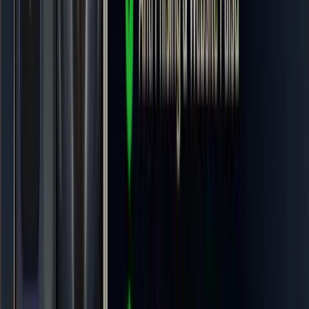
saat sedang emosi atau lelah adalah langkah bijak untuk
menghindari keputusan impulsif yang merugikan.
Dengan mental yang kuat, pemain dapat berpikir jernih
dan membuat keputusan taruhan yang lebih rasional
Banyak situs judi online menawarkan bonus seperti
deposit awal, cashback, atau free chips untuk menarik
pemain. Pemula harus memanfaatkan promosi ini untuk
meningkatkan modal tanpa harus mengeluarkan banyak
uang. Namun, selalu baca syarat dan ketentuan (terms
and conditions) agar memahami persyaratan yang
berlaku, seperti wagering requirements. Dengan
memanfaatkan bonus secara optimal, peluang untuk
menang bisa lebih besar tanpa risiko finansial yang tinggi
Daftar 15 Pasaran Togel Terpopuler
Yang Wajib Dicoba