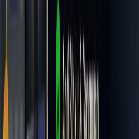
Daftar 15 Pasaran Togel Terpopuler Yang Wajib Dicoba
merupakan panduan bagi para penggemar togel online
yang ingin mencoba variasi pasaran terbaik di dunia.
Konten ini menyajikan informasi lengkap seputar 15
pasaran togel ternama
1. Togel Online Singapore Pools
Togel Online Singapore Pools adalah bentuk perjudian
daring yang memungkinkan pemain untuk memasang
taruhan pada angka-angka tertentu dengan harapan
memenangkan hadiah berdasarkan hasil undian resmi
dari Singapore Pools. Permainan ini sangat populer di
Indonesia
2. Togel Online Hongkong Pools
Togel Online Hongkong Pools adalah salah satu bentuk
perjudian daring yang populer di Indonesia, di mana
pemain dapat memasang taruhan pada hasil keluaran