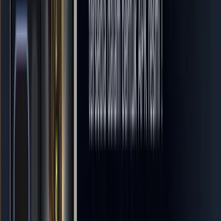
putaran dapat menghasilkan hingga 200.704 cara untuk
menang. Dikembangkan oleh Pragmatic Play
14. Slot Online Wild Bounty Showdown
Slot Online Wild Bounty Showdown adalah permainan
slot bertema koboi yang menawarkan pengalaman
bermain seru dengan grafis yang menarik dan fitur
bonus menguntungkan. Dalam game ini, pemain akan
menemukan simbol-simbol
15. Slot Online Gates of Olympus Xmas 1000
Slot Online Gates of Olympus Xmas 1000 adalah varian
spesial dari permainan slot populer Gates of Olympus
yang mengusung tema Natal dengan fitur dan
pembayaran hingga 1000x taruhan. Dikembangkan oleh
Pragmatic Play