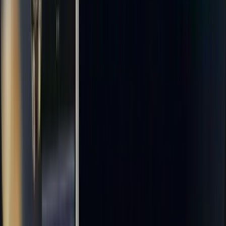
14. Togel Online Osaka Lottery
Togel Online Osaka Lottery adalah salah satu bentuk
permainan judi angka yang populer di kalangan
penggemar togel daring. Permainan ini menawarkan
berbagai pasaran, termasuk hasil undian dari Osaka,
Jepang, dengan sistem taruhan yang mudah diakses
melalui platform online
15. Togel Online Damacai
Togel Online Damacai adalah salah satu bentuk
perjudian daring yang populer di Indonesia, khususnya
bagi penggemar permainan angka. Damacai sendiri
merupakan salah satu pasaran togel yang banyak
diminati karena menyediakan berbagai jenis taruhan
dengan hadiah yang menggiurkan
Lihat Semua