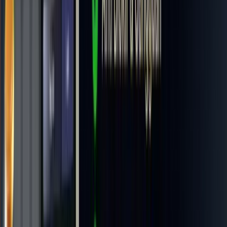
angka dari Hongkong Pools. Permainan ini menawarkan
berbagai jenis pasaran, seperti 4D, 3D, dan 2D
3. Togel Online Sydney Pools
Togel Online Sydney Pools adalah permainan judi angka
yang berbasis pada hasil undian dari Sydney Pools,
salah satu pasaran togel terkenal yang berasal dari
Sydney, Australia. Permainan ini populer di kalangan
pemain togel online
4. Togel Online Cambodia Lottery
Togel Online Cambodia Lottery adalah salah satu bentuk
perjudian daring yang populer di kalangan pemain togel,
terutama yang tertarik dengan pasaran internasional.
Permainan ini menawarkan berbagai jenis taruhan
berdasarkan hasil undian resmi dari Cambodia Lottery,