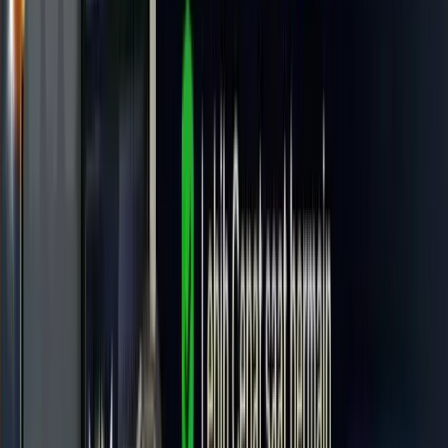
5. Togel Online Newyork 4D
Togel Online New York 4D adalah permainan judi angka
berbasis digital yang mengacu pada hasil undian dari
pasar togel New York. Pemain harus menebak 4 digit
angka (dari 0000 hingga 9999) yang akan keluar dalam
undian, dengan hadiah besar jika berhasil menebak
secara tepat
6. Togel Online Ankarapools
Togel Online Ankarapools adalah salah satu platform
perjudian daring yang menawarkan permainan togel
dengan berbagai pasaran, termasuk pasaran dari
Ankarapools. Platform ini memungkinkan pemain untuk
memasang taruhan secara praktis dan cepat melalui
internet
7. Togel Online Seoul Lottery