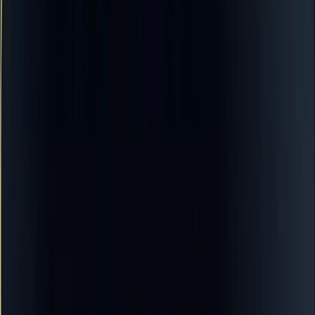
4. Konfirmasi dengan cara Kirim screenshot APK,
bukti deposit, & UserID ke Via Admin WA / Live Chat di
Situs tempat anda bermain
5.Hanya bisa claim Bonus 1x dalam satu akun
💸 Setelah Dikonfirmasi, saldo Rp 5.000 langsung
ditambahkan ke akun kamu!
📥 Ayo download sekarang dan rasakan pengalaman
bermain yang lebih praktis, aman, dan
menguntungkan bersama LXGROUP!!
ONGTOTO Situs Slot
Thailand Gampang Menang
Dan Maxwin 2026