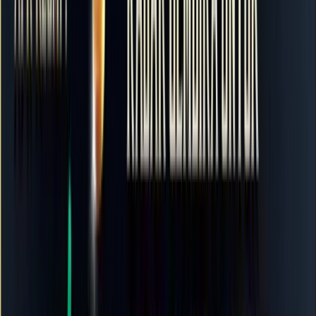
mendapatkan solusi cepat jika mengalami kendala saat
bermain atau bertransaksi
Bagi yang ingin mencoba peruntungan di slot online
dengan modal kecil, Ongtoto bisa menjadi pilihan tepat.
Dengan deposit Rp5.000 via DANA, pemain bisa
mengakses berbagai game slot gacor yang sering
memberikan jackpot. Namun, tetap perlu diingat untuk
bermain secara bertanggung jawab dan tidak terlalu
terbawa emosi. Pantau terus update
slot gacor
hari ini
dan manfaatkan bonus promosi yang ditawarkan agar
peluang menang semakin besar. Selamat bermain dan
semoga sukses
Game Pragmatic Play Paling Seru &
Gacor 2026
Pragmatic Play terus menjadi salah satu penyedia game