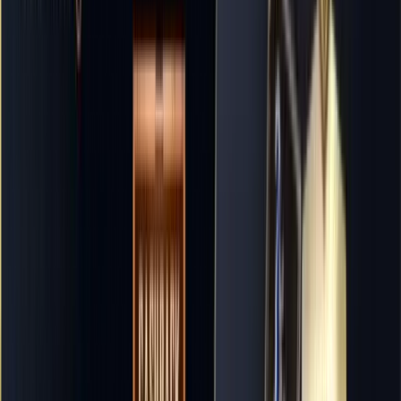
Slot Online Sugar Rush 1000 adalah permainan slot
yang menarik dengan tema manis dan penuh warna,
menawarkan pengalaman bermain yang seru dan
menghibur. Dikembangkan oleh Pragmatic Play, game ini
menampilkan desain grafis yang cerah dengan simbol-
simbol seperti permen, lolipop, dan karakter kartun
yang menggemaskan
4. Slot Online Sweet Bonanza
Sweet Bonanza adalah salah satu permainan slot online
populer yang dikembangkan oleh Pragmatic Play. Game
ini menawarkan tema buah-buahan yang cerah dan
manis dengan mekanisme cluster pays, di mana pemain
bisa mendapatkan kemenangan dengan mengumpulkan
grup simbol yang sama
5. Slot Online Starlight Princess