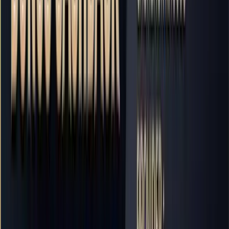
deposit minimal Rp5.000, pemain sudah bisa memulai
taruhan di berbagai game slot. Proses depositnya cepat
dan aman, tanpa potongan, sehingga sangat
menguntungkan bagi mereka yang ingin bermain dengan
modal kecil. Fitur ini juga memudahkan para pemain
yang tidak memiliki rekening bank namun ingin tetap
bermain
judi online
Selain menawarkan permainan yang menguntungkan,
Ongtoto juga menjaga keamanan data dan transaksi para
membernya dengan sistem enkripsi canggih. Situs ini
memiliki lisensi resmi dari lembaga perjudian
internasional, sehingga terjamin keadilan permainannya.
Layanan customer service yang siap membantu 24 jam
juga menjadi nilai tambah, memastikan pemain
mendapatkan solusi cepat jika mengalami kendala saat
bermain atau bertransaksi
Bagi yang ingin mencoba peruntungan di slot online