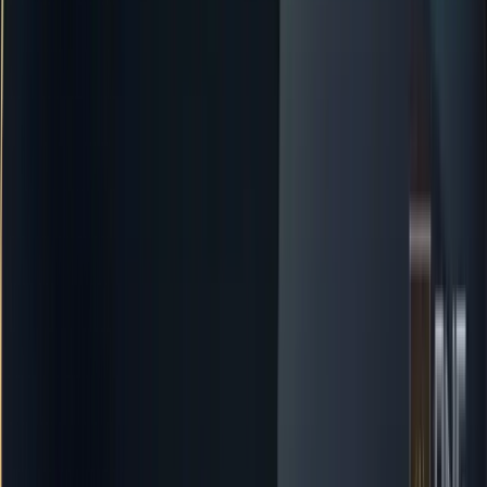
Cashback Provider Lain
Habanero: 10%
Spadegaming: 10%
SBO Sports: 10%
PGSoft: 10%
Syarat & Ketentuan
Minimal kekalahan untuk mendapatkan cashback
adalah
Rp200.000 per minggu
.
Cashback berlaku untuk semua permainan
Live
Game (Spadegaming, Habanero, SBO, Pragmatic,
dan PGSoft)
.
Periode perhitungan cashback adalah
Senin –
Minggu
setiap minggunya.
Cashback dibagikan setiap
Selasa (maksimal pukul
19.00 WIB)
.
Cashback masuk ke saldo dengan cara
klaim di
menu Kotak Hadiah
.