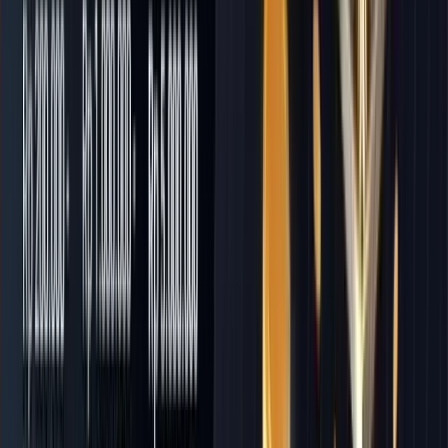
8. Togel Online Shanghai Pools
Togel Online Shanghai Pools adalah salah satu bentuk
perjudian daring yang populer di kalangan pemain togel,
khususnya yang menyukai pasaran Shanghai.
Permainan ini menawarkan berbagai jenis taruhan,
seperti 2D, 3D, dan 4D, di mana pemain menebak angka
yang akan keluar pada hasil undian
9. Togel Online Michigan Midday
Togel Online Michigan Midday merujuk pada permainan
lotere online yang populer di Michigan, Amerika Serikat,
khususnya untuk hasil undian yang dilakukan pada siang
hari (midday). Permainan ini memungkinkan pemain
untuk memasang taruhan secara digital dengan memilih
angka-angka tertentu