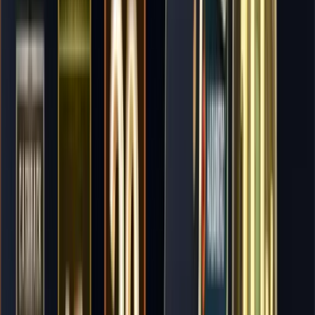
10. Slot Online 5 Lions Bonanza
Slot Online 5 Lions Bonanza adalah salah satu
permainan slot yang populer di kalangan penggemar judi
online. Dikembangkan oleh provider ternama, game ini
menawarkan tema oriental dengan simbol-simbol seperti
singa emas, koin keberuntungan, dan nuansa tradisional
Tiongkok yang menarik
11. Slot Online Santa's Great Gifts
Slot Online Santa's Great Gifts adalah permainan slot
bertema Natal yang menawarkan pengalaman bermain
yang menyenangkan dan penuh hadiah. Dengan grafis
yang cerah dan simbol-simbol khas Natal seperti hadiah,
pohon cemara, dan Santa Claus, permainan ini cocok
dimainkan selama musim liburan