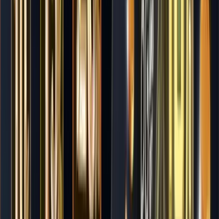
judi online, termasuk jenis permainan yang tersedia
seperti poker, slot, taruhan olahraga, atau casino live.
Setiap permainan memiliki aturan, strategi, dan tingkat
kesulitan yang berbeda. Penting juga untuk memilih
platform judi online yang terpercaya dan berlisensi agar
terhindar dari penipuan. Dengan pemahaman dasar
yang kuat, pemain dapat lebih siap menghadapi
tantangan dan peluang dalam judi online
Salah satu kunci kesuksesan dalam
Slot Thailand
adalah
manajemen keuangan yang baik. Pemula harus
menetapkan batas modal harian atau mingguan dan
disiplin dalam mematuhinya. Hindari tergoda untuk
mengejar kerugian (chasing losses) karena hal itu bisa
berujung pada kebangkrutan. Selain itu, alokasikan dana
dengan proporsional untuk berbagai permainan agar
risiko kerugian dapat diminimalisir. Dengan mengelola
uang secara cerdas, pemain bisa bertahan lebih lama
dan meningkatkan peluang menang