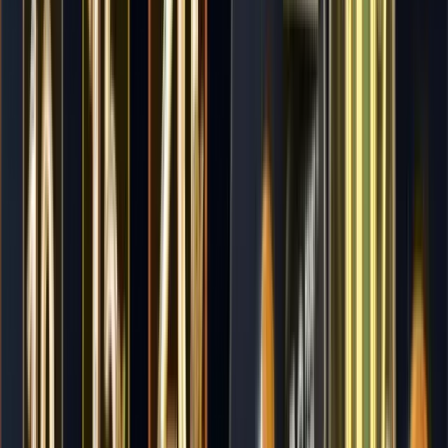
Slot Online Wild Bounty Showdown adalah permainan
slot bertema koboi yang menawarkan pengalaman
bermain seru dengan grafis yang menarik dan fitur
bonus menguntungkan. Dalam game ini, pemain akan
menemukan simbol-simbol
15. Slot Online Gates of Olympus Xmas 1000
Slot Online Gates of Olympus Xmas 1000 adalah varian
spesial dari permainan slot populer Gates of Olympus
yang mengusung tema Natal dengan fitur dan
pembayaran hingga 1000x taruhan. Dikembangkan oleh
Pragmatic Play
Panduan Lengkap Untuk Pemula
Yang Ingin Menang
Sebelum memulai, pemula harus memahami dasar-dasar