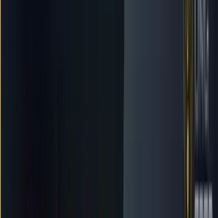
Cashback yang diterima bisa langsung
ditarik
(withdraw)
atau digunakan kembali untuk bermain.
Promo dapat berubah sewaktu-waktu tanpa
pemberitahuan sebelumnya.
Semua keputusan dari pihak
LXGROUP bersifat
final dan tidak dapat diganggu gugat
.
Cashback tidak berlaku untuk
Safety
Bet
dan
Cashback Hunter
.
Jika terindikasi adanya kecurangan seperti
Safety
Bet
atau
Cashback Hunter
,
saldo akan
hangus
dan akun akan diblokir permanen beserta
saldo di dalamnya.
Klaim cashback hanya dapat dilakukan pada
periode pembagian yang ditentukan dan paling
lambat 7 hari setelah periode tersebut berakhir
Catatan:
Apabila pada periode pembagian cashback Anda
tidak menerima bonus, artinya jumlah
kekalahan
belum mencapai minimal Rp200.000
.
Perhitungan cashback dihitung dari
jumlah
taruhan yang dimainkan, bukan dari nominal