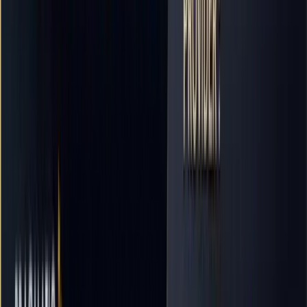
dengan modal kecil, Ongtoto bisa menjadi pilihan tepat.
Dengan deposit Rp5.000 via DANA, pemain bisa
mengakses berbagai game slot gacor yang sering
memberikan jackpot. Namun, tetap perlu diingat untuk
bermain secara bertanggung jawab dan tidak terlalu
terbawa emosi. Pantau terus update
slot gacor
hari ini
dan manfaatkan bonus promosi yang ditawarkan agar
peluang menang semakin besar. Selamat bermain dan
semoga sukses
Game Pragmatic Play Paling Seru &
Gacor 2026
Pragmatic Play terus menjadi salah satu penyedia game
slot online terpopuler di tahun 2026, dengan beragam
judul yang menawarkan keseruan dan potensi
kemenangan besar (gacor). Beberapa game terbaik
mereka seperti Gates of Olympus, Sweet Bonanza, dan
Starlight Princess masih menjadi favorit pemain karena
fitur bonus menguntungkan