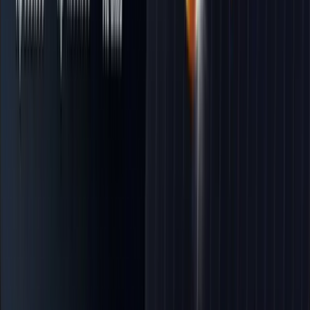
Togel Online Arkansas Evening merujuk pada permainan
togel (toto gelap) yang dapat dimainkan secara daring
dengan mengikuti hasil undian Arkansas Evening, salah
satu jenis undian yang diadakan di negara bagian
Arkansas, Amerika Serikat
13. Togel Online Florida Evening
Togel Online Florida Evening merujuk pada permainan
togel yang dapat dimainkan secara daring dengan
mengikuti hasil undian dari Florida Evening, sebuah
pasaran togel yang populer di Amerika Serikat.
Permainan ini biasanya menawarkan berbagai jenis
taruhan
14. Togel Online Osaka Lottery
Togel Online Osaka Lottery adalah salah satu bentuk
permainan judi angka yang populer di kalangan