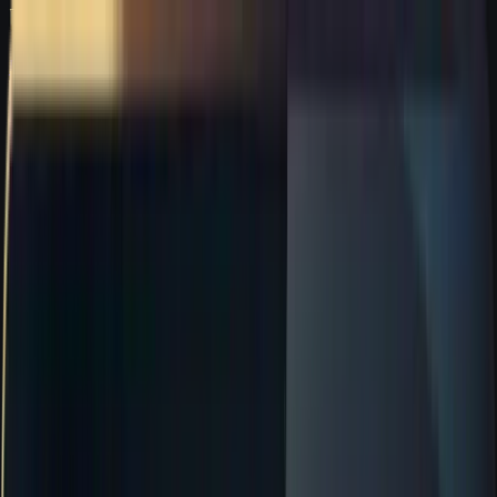
Daftar
Masuk
kembali
Detail Promosi
Info Cashback
untuk
MEMBER
setia
LXGROUP!
Cashback Pragmatic Play
Kekalahan
Rp200.000 – Rp999.999 →
Cashback
10%
Kekalahan
Rp1.000.000 – Rp4.999.999
→ Cashback 15%
Kekalahan
Rp5.000.000 ke atas
→ Cashback
20%