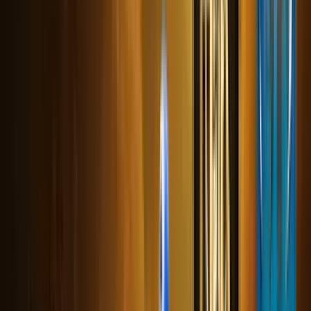
Habanero, yang menyediakan RTP (Return to Player)
tinggi, sehingga peluang menang lebih besar. Pemain
juga bisa memantau update slot gacor harian melalui
informasi yang disediakan oleh situs
Ongtoto memberikan kemudahan bertransaksi dengan
menyediakan metode pembayaran via DANA, salah satu
dompet digital paling populer di Indonesia. Dengan
deposit minimal Rp5.000, pemain sudah bisa memulai
taruhan di berbagai game slot. Proses depositnya cepat
dan aman, tanpa potongan, sehingga sangat
menguntungkan bagi mereka yang ingin bermain dengan
modal kecil. Fitur ini juga memudahkan para pemain
yang tidak memiliki rekening bank namun ingin tetap
bermain
judi online
Selain menawarkan permainan yang menguntungkan,
Ongtoto juga menjaga keamanan data dan transaksi para
membernya dengan sistem enkripsi canggih. Situs ini
memiliki lisensi resmi dari lembaga perjudian