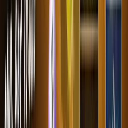
- 1 rekening bisa digunakan di beberapa BO asalkan
menggunakan akun telegram berbeda.
- Keputusan panitia bersifat mutlak dan tidak bisa
diganggu gugat.
- Edit/sunting, double posting, dan salah format akan
digugurkan.
- Tidak wajib memasang logo dan dilarang memakai
foto profil BO lain.
- Jika room lomba terkena spam, maka lomba akan