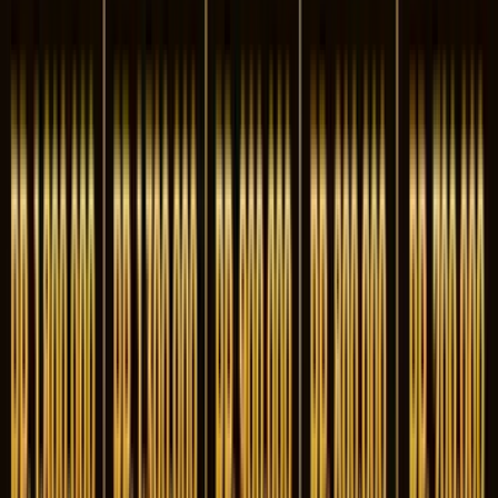
Yang Wajib Dicoba
Daftar 15 Pasaran Togel Terpopuler Yang Wajib Dicoba
merupakan panduan bagi para penggemar togel online
yang ingin mencoba variasi pasaran terbaik di dunia.
Konten ini menyajikan informasi lengkap seputar 15
pasaran togel ternama
1. Togel Online Singapore Pools
Togel Online Singapore Pools adalah bentuk perjudian
daring yang memungkinkan pemain untuk memasang
taruhan pada angka-angka tertentu dengan harapan
memenangkan hadiah berdasarkan hasil undian resmi
dari Singapore Pools. Permainan ini sangat populer di
Indonesia
2. Togel Online Hongkong Pools