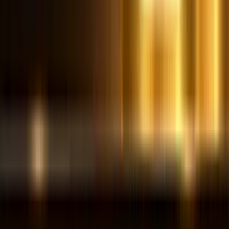
Slot Online Great Rhino Megaways adalah permainan
slot yang menawarkan pengalaman bermain seru
dengan fitur Megaways yang inovatif, di mana setiap
putaran dapat menghasilkan hingga 200.704 cara untuk
menang. Dikembangkan oleh Pragmatic Play
14. Slot Online Wild Bounty Showdown
Slot Online Wild Bounty Showdown adalah permainan
slot bertema koboi yang menawarkan pengalaman
bermain seru dengan grafis yang menarik dan fitur
bonus menguntungkan. Dalam game ini, pemain akan
menemukan simbol-simbol
15. Slot Online Gates of Olympus Xmas 1000
Slot Online Gates of Olympus Xmas 1000 adalah varian
spesial dari permainan slot populer Gates of Olympus
yang mengusung tema Natal dengan fitur dan
pembayaran hingga 1000x taruhan. Dikembangkan oleh