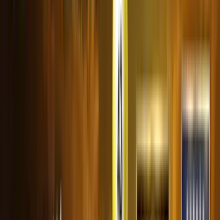
SYARAT & KETENTUAN LOMBA :
- Wajib memiliki User ID di BO ( CONTOH LXTOTO )
- Minimal transaksi betting Rp10.000 Permainan 2D 3D
4D (setelah potong diskon) di pasaran yang
dilombakan.
- Wajib melakukan deposit dengan minimal deposit
Rp10.000 , Deposit harus dilakukan sebelum lomba
ditutup