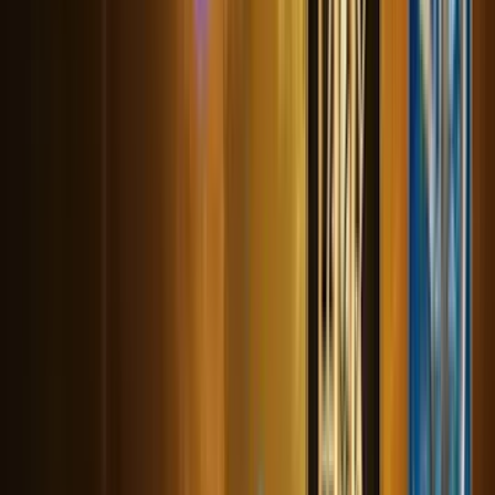
Ongtoto
adalah salah satu situs judi online yang saat ini
sedang populer karena dianggap sebagai platform
"gacor" (memberikan kemenangan mudah) oleh para
pemain. Situs ini menawarkan berbagai jenis permainan
slot online
yang menarik dengan tampilan modern dan
fitur lengkap. Selain itu, Ongtoto juga dikenal karena
kemudahan transaksinya, termasuk deposit minimal
yang terjangkau, yaitu Rp5.000 via DANA. Hal ini
membuatnya banyak diminati oleh pemain pemula
maupun berpengalaman
Salah satu alasan utama pemain memilih Ongtoto adalah
karena reputasinya sebagai situs slot gacor hari ini.
Artinya, banyak pemain yang melaporkan tingkat
kemenangan yang tinggi pada beberapa jenis permainan
slot tertentu. Ongtoto bekerja sama dengan berbagai
provider ternama seperti Pragmatic Play, PG Soft, dan