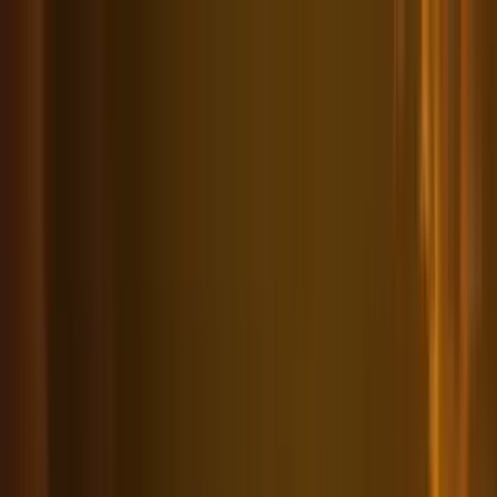
Daftar
Masuk
kembali
Detail Promosi
LOMBA HARIAN 3D-3LINE
🎉 INFO TERBARU LOMBA HARIAN LXGROUP 🎉