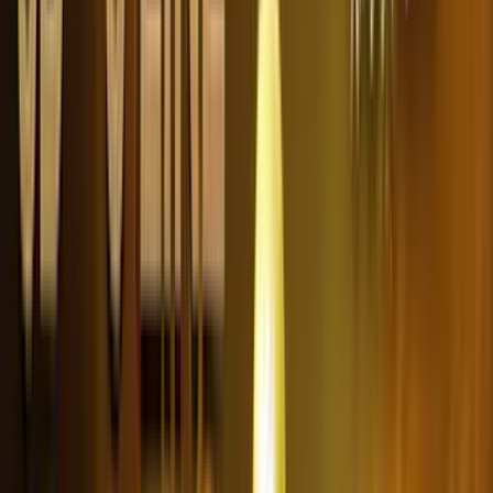
- HIBURAN - 50.000
- HIBURAN - 50.000
- HIBURAN - 50.000
- HIBURAN - 50.000
- HIBURAN - 50.000
- HIBURAN - 50.000