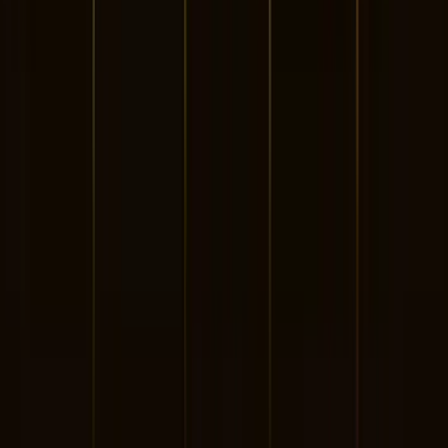
Permainan ini menawarkan berbagai jenis taruhan
berdasarkan hasil undian resmi dari Cambodia Lottery,
5. Togel Online Newyork 4D
Togel Online New York 4D adalah permainan judi angka
berbasis digital yang mengacu pada hasil undian dari
pasar togel New York. Pemain harus menebak 4 digit
angka (dari 0000 hingga 9999) yang akan keluar dalam
undian, dengan hadiah besar jika berhasil menebak
secara tepat
6. Togel Online Ankarapools
Togel Online Ankarapools adalah salah satu platform
perjudian daring yang menawarkan permainan togel
dengan berbagai pasaran, termasuk pasaran dari
Ankarapools. Platform ini memungkinkan pemain untuk
memasang taruhan secara praktis dan cepat melalui
internet