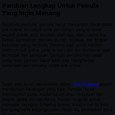
Panduan Lengkap Untuk Pemula
Yang Ingin Menang
Sebelum memulai, pemula harus memahami dasar-dasar
judi online, termasuk jenis permainan yang tersedia
seperti poker, slot, taruhan olahraga, atau casino live.
Setiap permainan memiliki aturan, strategi, dan tingkat
kesulitan yang berbeda. Penting juga untuk memilih
platform judi online yang terpercaya dan berlisensi agar
terhindar dari penipuan. Dengan pemahaman dasar
yang kuat, pemain dapat lebih siap menghadapi
tantangan dan peluang dalam judi online
Salah satu kunci kesuksesan dalam
Slot Thailand
adalah
manajemen keuangan yang baik. Pemula harus
menetapkan batas modal harian atau mingguan dan
disiplin dalam mematuhinya. Hindari tergoda untuk
mengejar kerugian (chasing losses) karena hal itu bisa
berujung pada kebangkrutan. Selain itu, alokasikan dana
dengan proporsional untuk berbagai permainan agar