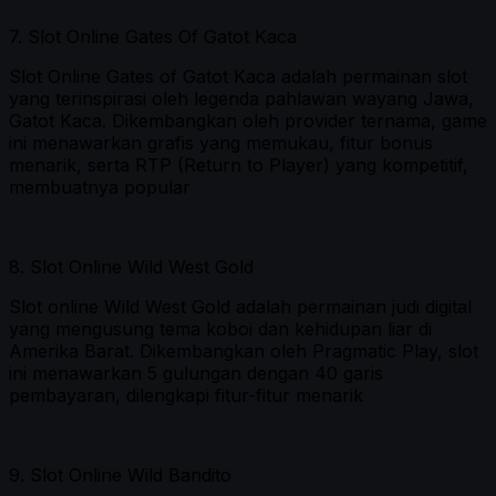
7. Slot Online Gates Of Gatot Kaca
Slot Online Gates of Gatot Kaca adalah permainan slot
yang terinspirasi oleh legenda pahlawan wayang Jawa,
Gatot Kaca. Dikembangkan oleh provider ternama, game
ini menawarkan grafis yang memukau, fitur bonus
menarik, serta RTP (Return to Player) yang kompetitif,
membuatnya popular
8. Slot Online Wild West Gold
Slot online Wild West Gold adalah permainan judi digital
yang mengusung tema koboi dan kehidupan liar di
Amerika Barat. Dikembangkan oleh Pragmatic Play, slot
ini menawarkan 5 gulungan dengan 40 garis
pembayaran, dilengkapi fitur-fitur menarik
9. Slot Online Wild Bandito