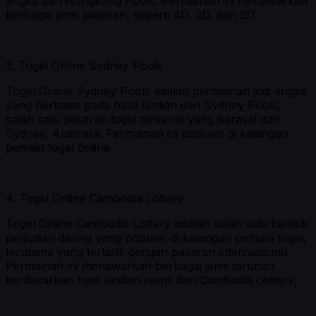
angka dari Hongkong Pools. Permainan ini menawarkan
berbagai jenis pasaran, seperti 4D, 3D, dan 2D
3. Togel Online Sydney Pools
Togel Online Sydney Pools adalah permainan judi angka
yang berbasis pada hasil undian dari Sydney Pools,
salah satu pasaran togel terkenal yang berasal dari
Sydney, Australia. Permainan ini populer di kalangan
pemain togel online
4. Togel Online Cambodia Lottery
Togel Online Cambodia Lottery adalah salah satu bentuk
perjudian daring yang populer di kalangan pemain togel,
terutama yang tertarik dengan pasaran internasional.
Permainan ini menawarkan berbagai jenis taruhan
berdasarkan hasil undian resmi dari Cambodia Lottery,