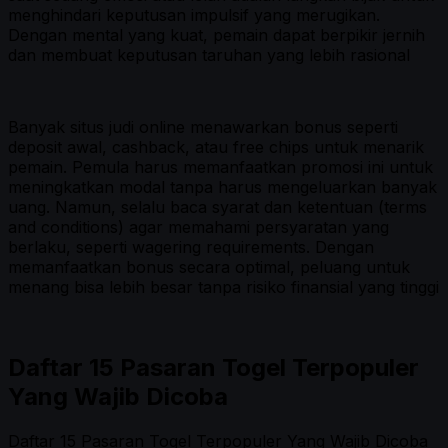
menghindari keputusan impulsif yang merugikan.
Dengan mental yang kuat, pemain dapat berpikir jernih
dan membuat keputusan taruhan yang lebih rasional
Banyak situs judi online menawarkan bonus seperti
deposit awal, cashback, atau free chips untuk menarik
pemain. Pemula harus memanfaatkan promosi ini untuk
meningkatkan modal tanpa harus mengeluarkan banyak
uang. Namun, selalu baca syarat dan ketentuan (terms
and conditions) agar memahami persyaratan yang
berlaku, seperti wagering requirements. Dengan
memanfaatkan bonus secara optimal, peluang untuk
menang bisa lebih besar tanpa risiko finansial yang tinggi
Daftar 15 Pasaran Togel Terpopuler
Yang Wajib Dicoba
Daftar 15 Pasaran Togel Terpopuler Yang Wajib Dicoba