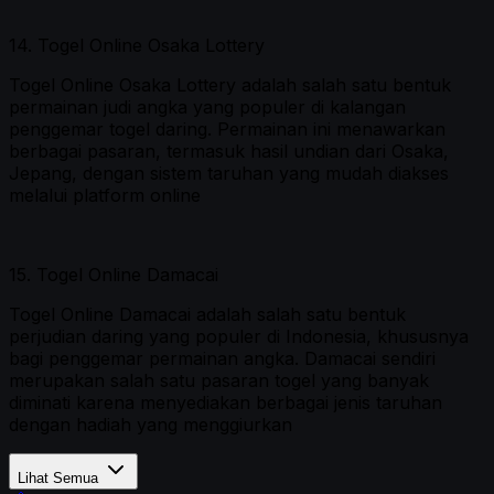
14. Togel Online Osaka Lottery
Togel Online Osaka Lottery adalah salah satu bentuk
permainan judi angka yang populer di kalangan
penggemar togel daring. Permainan ini menawarkan
berbagai pasaran, termasuk hasil undian dari Osaka,
Jepang, dengan sistem taruhan yang mudah diakses
melalui platform online
15. Togel Online Damacai
Togel Online Damacai adalah salah satu bentuk
perjudian daring yang populer di Indonesia, khususnya
bagi penggemar permainan angka. Damacai sendiri
merupakan salah satu pasaran togel yang banyak
diminati karena menyediakan berbagai jenis taruhan
dengan hadiah yang menggiurkan
Lihat Semua