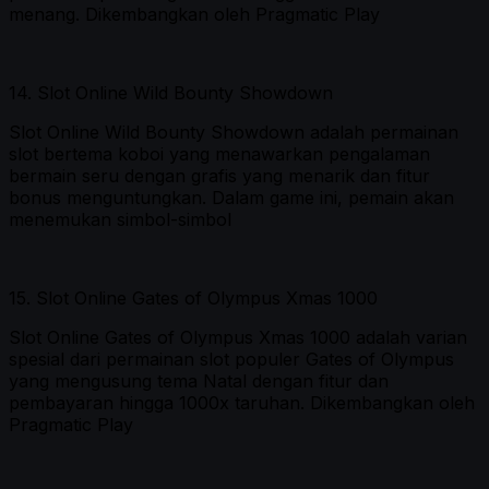
menang. Dikembangkan oleh Pragmatic Play
14. Slot Online Wild Bounty Showdown
Slot Online Wild Bounty Showdown adalah permainan
slot bertema koboi yang menawarkan pengalaman
bermain seru dengan grafis yang menarik dan fitur
bonus menguntungkan. Dalam game ini, pemain akan
menemukan simbol-simbol
15. Slot Online Gates of Olympus Xmas 1000
Slot Online Gates of Olympus Xmas 1000 adalah varian
spesial dari permainan slot populer Gates of Olympus
yang mengusung tema Natal dengan fitur dan
pembayaran hingga 1000x taruhan. Dikembangkan oleh
Pragmatic Play