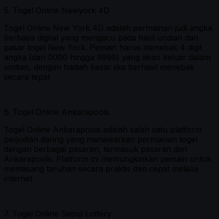
5. Togel Online Newyork 4D
Togel Online New York 4D adalah permainan judi angka
berbasis digital yang mengacu pada hasil undian dari
pasar togel New York. Pemain harus menebak 4 digit
angka (dari 0000 hingga 9999) yang akan keluar dalam
undian, dengan hadiah besar jika berhasil menebak
secara tepat
6. Togel Online Ankarapools
Togel Online Ankarapools adalah salah satu platform
perjudian daring yang menawarkan permainan togel
dengan berbagai pasaran, termasuk pasaran dari
Ankarapools. Platform ini memungkinkan pemain untuk
memasang taruhan secara praktis dan cepat melalui
internet
7. Togel Online Seoul Lottery