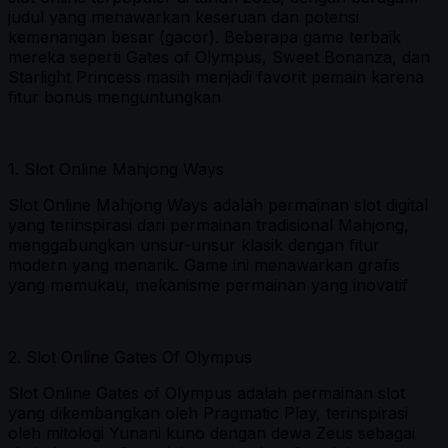
judul yang menawarkan keseruan dan potensi
kemenangan besar (gacor). Beberapa game terbaik
mereka seperti Gates of Olympus, Sweet Bonanza, dan
Starlight Princess masih menjadi favorit pemain karena
fitur bonus menguntungkan
1. Slot Online Mahjong Ways
Slot Online Mahjong Ways adalah permainan slot digital
yang terinspirasi dari permainan tradisional Mahjong,
menggabungkan unsur-unsur klasik dengan fitur
modern yang menarik. Game ini menawarkan grafis
yang memukau, mekanisme permainan yang inovatif
2. Slot Online Gates Of Olympus
Slot Online Gates of Olympus adalah permainan slot
yang dikembangkan oleh Pragmatic Play, terinspirasi
oleh mitologi Yunani kuno dengan dewa Zeus sebagai