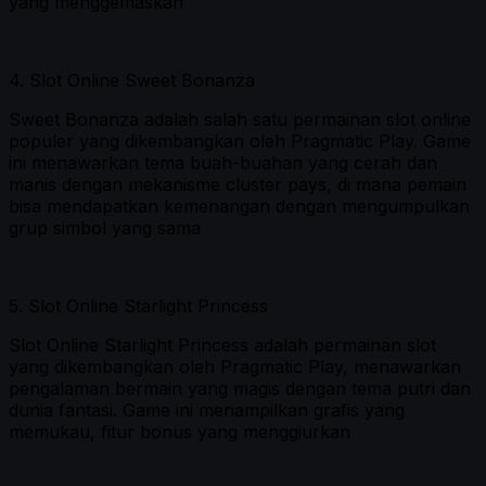
yang menggemaskan
4. Slot Online Sweet Bonanza
Sweet Bonanza adalah salah satu permainan slot online
populer yang dikembangkan oleh Pragmatic Play. Game
ini menawarkan tema buah-buahan yang cerah dan
manis dengan mekanisme cluster pays, di mana pemain
bisa mendapatkan kemenangan dengan mengumpulkan
grup simbol yang sama
5. Slot Online Starlight Princess
Slot Online Starlight Princess adalah permainan slot
yang dikembangkan oleh Pragmatic Play, menawarkan
pengalaman bermain yang magis dengan tema putri dan
dunia fantasi. Game ini menampilkan grafis yang
memukau, fitur bonus yang menggiurkan