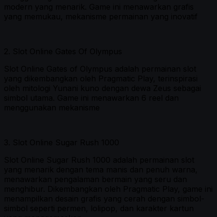
modern yang menarik. Game ini menawarkan grafis
yang memukau, mekanisme permainan yang inovatif
2. Slot Online Gates Of Olympus
Slot Online Gates of Olympus adalah permainan slot
yang dikembangkan oleh Pragmatic Play, terinspirasi
oleh mitologi Yunani kuno dengan dewa Zeus sebagai
simbol utama. Game ini menawarkan 6 reel dan
menggunakan mekanisme
3. Slot Online Sugar Rush 1000
Slot Online Sugar Rush 1000 adalah permainan slot
yang menarik dengan tema manis dan penuh warna,
menawarkan pengalaman bermain yang seru dan
menghibur. Dikembangkan oleh Pragmatic Play, game ini
menampilkan desain grafis yang cerah dengan simbol-
simbol seperti permen, lolipop, dan karakter kartun