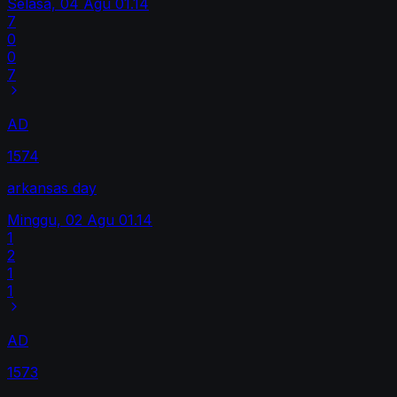
Selasa, 04 Agu
01.14
7
0
0
7
AD
1574
arkansas day
Minggu, 02 Agu
01.14
1
2
1
1
AD
1573