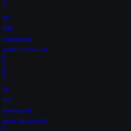
4
AD
1578
arkansas day
Jumat, 07 Agu
01.15
2
5
0
8
AD
1577
arkansas day
Kamis, 06 Agu
01.18
8