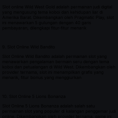
Slot online Wild West Gold adalah permainan judi digital
yang mengusung tema koboi dan kehidupan liar di
Amerika Barat. Dikembangkan oleh Pragmatic Play, slot
ini menawarkan 5 gulungan dengan 40 garis
pembayaran, dilengkapi fitur-fitur menarik
9. Slot Online Wild Bandito
Slot Online Wild Bandito adalah permainan slot yang
menawarkan pengalaman bermain seru dengan tema
koboi dan petualangan di Wild West. Dikembangkan oleh
provider ternama, slot ini menampilkan grafis yang
menarik, fitur bonus yang menggiurkan
10. Slot Online 5 Lions Bonanza
Slot Online 5 Lions Bonanza adalah salah satu
permainan slot yang populer di kalangan penggemar judi
online. Dikembangkan oleh provider ternama, game ini