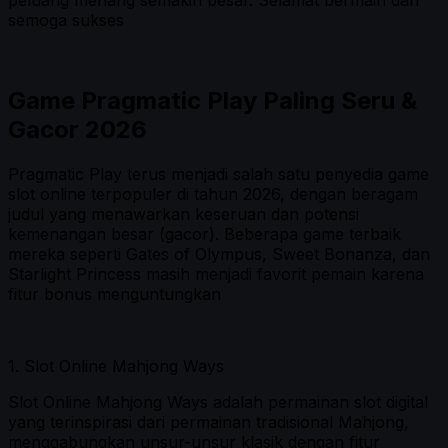
semoga sukses
Game Pragmatic Play Paling Seru &
Gacor 2026
Pragmatic Play terus menjadi salah satu penyedia game
slot online terpopuler di tahun 2026, dengan beragam
judul yang menawarkan keseruan dan potensi
kemenangan besar (gacor). Beberapa game terbaik
mereka seperti Gates of Olympus, Sweet Bonanza, dan
Starlight Princess masih menjadi favorit pemain karena
fitur bonus menguntungkan
1. Slot Online Mahjong Ways
Slot Online Mahjong Ways adalah permainan slot digital
yang terinspirasi dari permainan tradisional Mahjong,
menggabungkan unsur-unsur klasik dengan fitur