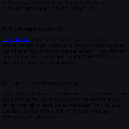
memasang taruhan pada berbagai angka dengan
harapan memenangkan hadiah uang tunai
11. Togel Online Mancity 4D
Togel Online
Mancity 4D adalah salah satu jenis
permainan judi togel digital yang mengacu pada pasaran
Manchester City (Mancity) dengan sistem 4 digit. Pemain
harus menebak angka keluaran 4D (0000-9999) yang
diundi berdasarkan hasil tertentu
12. Togel Online Arkansas Evening
Togel Online Arkansas Evening merujuk pada permainan
togel (toto gelap) yang dapat dimainkan secara daring
dengan mengikuti hasil undian Arkansas Evening, salah
satu jenis undian yang diadakan di negara bagian
Arkansas, Amerika Serikat