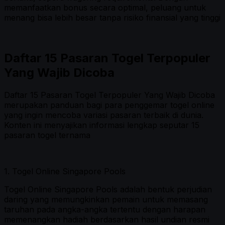
memanfaatkan bonus secara optimal, peluang untuk
menang bisa lebih besar tanpa risiko finansial yang tinggi
Daftar 15 Pasaran Togel Terpopuler
Yang Wajib Dicoba
Daftar 15 Pasaran Togel Terpopuler Yang Wajib Dicoba
merupakan panduan bagi para penggemar togel online
yang ingin mencoba variasi pasaran terbaik di dunia.
Konten ini menyajikan informasi lengkap seputar 15
pasaran togel ternama
1. Togel Online Singapore Pools
Togel Online Singapore Pools adalah bentuk perjudian
daring yang memungkinkan pemain untuk memasang
taruhan pada angka-angka tertentu dengan harapan
memenangkan hadiah berdasarkan hasil undian resmi