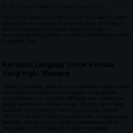
15. Slot Online Gates of Olympus Xmas 1000
Slot Online Gates of Olympus Xmas 1000 adalah varian
spesial dari permainan slot populer Gates of Olympus
yang mengusung tema Natal dengan fitur dan
pembayaran hingga 1000x taruhan. Dikembangkan oleh
Pragmatic Play
Panduan Lengkap Untuk Pemula
Yang Ingin Menang
Sebelum memulai, pemula harus memahami dasar-dasar
judi online, termasuk jenis permainan yang tersedia
seperti poker, slot, taruhan olahraga, atau casino live.
Setiap permainan memiliki aturan, strategi, dan tingkat
kesulitan yang berbeda. Penting juga untuk memilih
platform judi online yang terpercaya dan berlisensi agar
terhindar dari penipuan. Dengan pemahaman dasar
yang kuat, pemain dapat lebih siap menghadapi