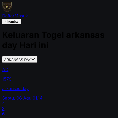
Daftar
Masuk
kembali
Keluaran Togel
arkansas
day
Hari ini
ARKANSAS DAY
AD
1579
arkansas day
Sabtu, 08 Agu
01.14
4
3
6