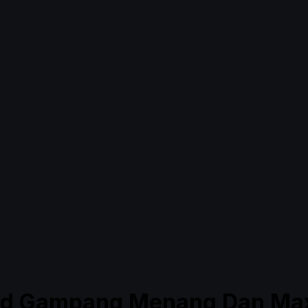
and Gampang Menang Dan Ma