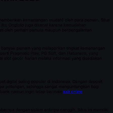
" (memberikan kemenangan mudah) oleh para pemain. Situs
 itu, Ongtoto juga dikenal karena kemudahan
inati oleh pemain pemula maupun berpengalaman
nya, banyak pemain yang melaporkan tingkat kemenangan
eperti Pragmatic Play, PG Soft, dan Habanero, yang
 slot gacor harian melalui informasi yang disediakan
igital paling populer di Indonesia. Dengan deposit
anpa potongan, sehingga sangat menguntungkan bagi
g bank namun ingin tetap bermain
judi online
ya dengan sistem enkripsi canggih. Situs ini memiliki