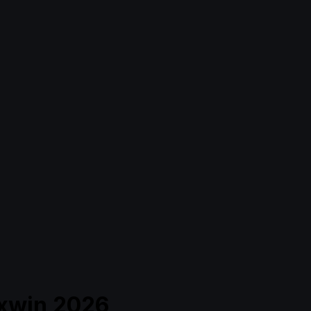
xwin 2026