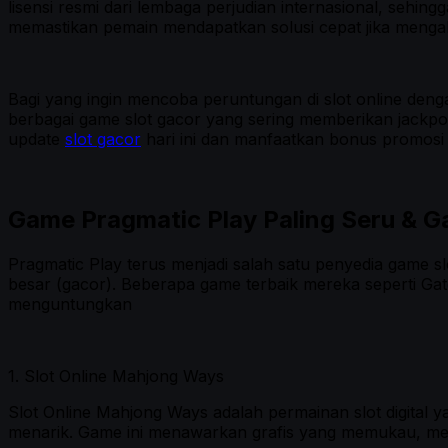
lisensi resmi dari lembaga perjudian internasional, sehi
memastikan pemain mendapatkan solusi cepat jika mengal
Bagi yang ingin mencoba peruntungan di slot online deng
berbagai game slot gacor yang sering memberikan jackpot
update
slot gacor
hari ini dan manfaatkan bonus promosi
Game Pragmatic Play Paling Seru & 
Pragmatic Play terus menjadi salah satu penyedia game 
besar (gacor). Beberapa game terbaik mereka seperti Gat
menguntungkan
1. Slot Online Mahjong Ways
Slot Online Mahjong Ways adalah permainan slot digital 
menarik. Game ini menawarkan grafis yang memukau, me