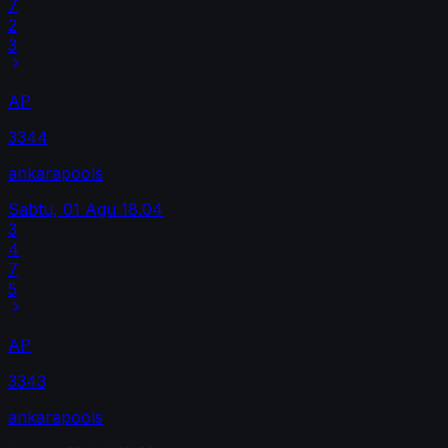
7
2
3
AP
3344
ankarapools
Sabtu, 01 Agu
18.04
3
4
7
5
AP
3343
ankarapools