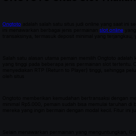
Ongtoto
adalah salah satu situs judi online yang saat i
ini menawarkan berbagai jenis permainan
slot online
yang 
transaksinya, termasuk deposit minimal yang terjangkau
Salah satu alasan utama pemain memilih Ongtoto adalah k
yang tinggi pada beberapa jenis permainan slot tertentu
menyediakan RTP (Return to Player) tinggi, sehingga pel
oleh situs
Ongtoto memberikan kemudahan bertransaksi dengan meny
minimal Rp5.000, pemain sudah bisa memulai taruhan di 
mereka yang ingin bermain dengan modal kecil. Fitur ini
Selain menawarkan permainan yang menguntungkan, Ongtot