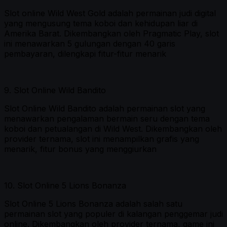
Slot online Wild West Gold adalah permainan judi digital
yang mengusung tema koboi dan kehidupan liar di
Amerika Barat. Dikembangkan oleh Pragmatic Play, slot
ini menawarkan 5 gulungan dengan 40 garis
pembayaran, dilengkapi fitur-fitur menarik
9. Slot Online Wild Bandito
Slot Online Wild Bandito adalah permainan slot yang
menawarkan pengalaman bermain seru dengan tema
koboi dan petualangan di Wild West. Dikembangkan oleh
provider ternama, slot ini menampilkan grafis yang
menarik, fitur bonus yang menggiurkan
10. Slot Online 5 Lions Bonanza
Slot Online 5 Lions Bonanza adalah salah satu
permainan slot yang populer di kalangan penggemar judi
online. Dikembangkan oleh provider ternama, game ini