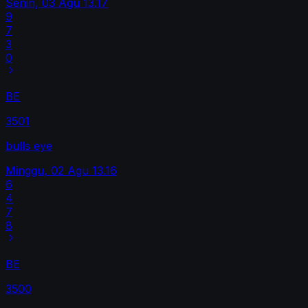
Senin, 03 Agu
13.17
9
7
3
0
BE
3501
bulls eye
Minggu, 02 Agu
13.16
6
4
7
8
BE
3500