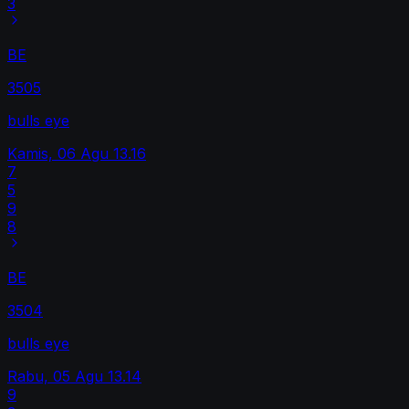
3
BE
3505
bulls eye
Kamis, 06 Agu
13.16
7
5
9
8
BE
3504
bulls eye
Rabu, 05 Agu
13.14
9