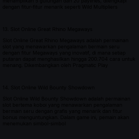
menampilkan 5 gulungan dan 20 paylines, dilengkapi
dengan fitur-fitur menarik seperti Wild Multipliers
13. Slot Online Great Rhino Megaways
Slot Online Great Rhino Megaways adalah permainan
slot yang menawarkan pengalaman bermain seru
dengan fitur Megaways yang inovatif, di mana setiap
putaran dapat menghasilkan hingga 200.704 cara untuk
menang. Dikembangkan oleh Pragmatic Play
14. Slot Online Wild Bounty Showdown
Slot Online Wild Bounty Showdown adalah permainan
slot bertema koboi yang menawarkan pengalaman
bermain seru dengan grafis yang menarik dan fitur
bonus menguntungkan. Dalam game ini, pemain akan
menemukan simbol-simbol