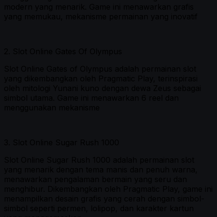
modern yang menarik. Game ini menawarkan grafis
yang memukau, mekanisme permainan yang inovatif
2. Slot Online Gates Of Olympus
Slot Online Gates of Olympus adalah permainan slot
yang dikembangkan oleh Pragmatic Play, terinspirasi
oleh mitologi Yunani kuno dengan dewa Zeus sebagai
simbol utama. Game ini menawarkan 6 reel dan
menggunakan mekanisme
3. Slot Online Sugar Rush 1000
Slot Online Sugar Rush 1000 adalah permainan slot
yang menarik dengan tema manis dan penuh warna,
menawarkan pengalaman bermain yang seru dan
menghibur. Dikembangkan oleh Pragmatic Play, game ini
menampilkan desain grafis yang cerah dengan simbol-
simbol seperti permen, lolipop, dan karakter kartun