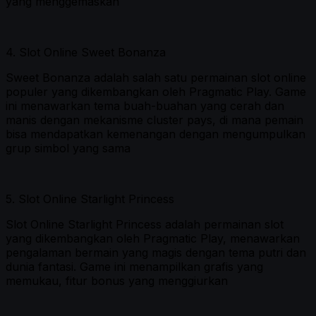
yang menggemaskan
4. Slot Online Sweet Bonanza
Sweet Bonanza adalah salah satu permainan slot online
populer yang dikembangkan oleh Pragmatic Play. Game
ini menawarkan tema buah-buahan yang cerah dan
manis dengan mekanisme cluster pays, di mana pemain
bisa mendapatkan kemenangan dengan mengumpulkan
grup simbol yang sama
5. Slot Online Starlight Princess
Slot Online Starlight Princess adalah permainan slot
yang dikembangkan oleh Pragmatic Play, menawarkan
pengalaman bermain yang magis dengan tema putri dan
dunia fantasi. Game ini menampilkan grafis yang
memukau, fitur bonus yang menggiurkan