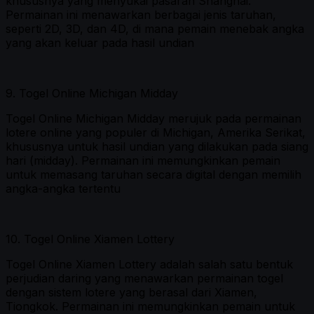
khususnya yang menyukai pasaran Shanghai.
Permainan ini menawarkan berbagai jenis taruhan,
seperti 2D, 3D, dan 4D, di mana pemain menebak angka
yang akan keluar pada hasil undian
9. Togel Online Michigan Midday
Togel Online Michigan Midday merujuk pada permainan
lotere online yang populer di Michigan, Amerika Serikat,
khususnya untuk hasil undian yang dilakukan pada siang
hari (midday). Permainan ini memungkinkan pemain
untuk memasang taruhan secara digital dengan memilih
angka-angka tertentu
10. Togel Online Xiamen Lottery
Togel Online Xiamen Lottery adalah salah satu bentuk
perjudian daring yang menawarkan permainan togel
dengan sistem lotere yang berasal dari Xiamen,
Tiongkok. Permainan ini memungkinkan pemain untuk