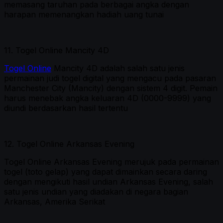
memasang taruhan pada berbagai angka dengan
harapan memenangkan hadiah uang tunai
11. Togel Online Mancity 4D
Togel Online
Mancity 4D adalah salah satu jenis
permainan judi togel digital yang mengacu pada pasaran
Manchester City (Mancity) dengan sistem 4 digit. Pemain
harus menebak angka keluaran 4D (0000-9999) yang
diundi berdasarkan hasil tertentu
12. Togel Online Arkansas Evening
Togel Online Arkansas Evening merujuk pada permainan
togel (toto gelap) yang dapat dimainkan secara daring
dengan mengikuti hasil undian Arkansas Evening, salah
satu jenis undian yang diadakan di negara bagian
Arkansas, Amerika Serikat