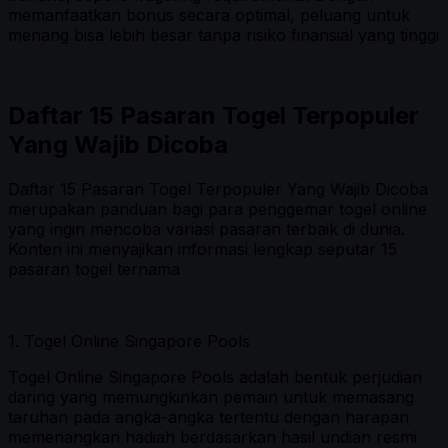
memanfaatkan bonus secara optimal, peluang untuk
menang bisa lebih besar tanpa risiko finansial yang tinggi
Daftar 15 Pasaran Togel Terpopuler
Yang Wajib Dicoba
Daftar 15 Pasaran Togel Terpopuler Yang Wajib Dicoba
merupakan panduan bagi para penggemar togel online
yang ingin mencoba variasi pasaran terbaik di dunia.
Konten ini menyajikan informasi lengkap seputar 15
pasaran togel ternama
1. Togel Online Singapore Pools
Togel Online Singapore Pools adalah bentuk perjudian
daring yang memungkinkan pemain untuk memasang
taruhan pada angka-angka tertentu dengan harapan
memenangkan hadiah berdasarkan hasil undian resmi