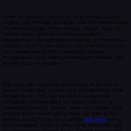
Selain menawarkan permainan yang menguntungkan,
Ongtoto juga menjaga keamanan data dan transaksi para
membernya dengan sistem enkripsi canggih. Situs ini
memiliki lisensi resmi dari lembaga perjudian
internasional, sehingga terjamin keadilan permainannya.
Layanan customer service yang siap membantu 24 jam
juga menjadi nilai tambah, memastikan pemain
mendapatkan solusi cepat jika mengalami kendala saat
bermain atau bertransaksi
Bagi yang ingin mencoba peruntungan di slot online
dengan modal kecil, Ongtoto bisa menjadi pilihan tepat.
Dengan deposit Rp5.000 via DANA, pemain bisa
mengakses berbagai game slot gacor yang sering
memberikan jackpot. Namun, tetap perlu diingat untuk
bermain secara bertanggung jawab dan tidak terlalu
terbawa emosi. Pantau terus update
slot gacor
hari ini
dan manfaatkan bonus promosi yang ditawarkan agar
peluang menang semakin besar. Selamat bermain dan