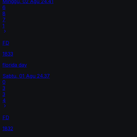
Minggu, 02 Agu
24.41
6
8
7
1
FD
1833
florida day
Sabtu, 01 Agu
24.37
0
3
3
4
FD
1832