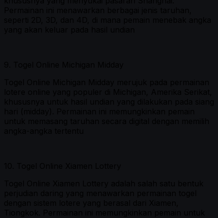
khususnya yang menyukai pasaran Shanghai.
Permainan ini menawarkan berbagai jenis taruhan,
seperti 2D, 3D, dan 4D, di mana pemain menebak angka
yang akan keluar pada hasil undian
9. Togel Online Michigan Midday
Togel Online Michigan Midday merujuk pada permainan
lotere online yang populer di Michigan, Amerika Serikat,
khususnya untuk hasil undian yang dilakukan pada siang
hari (midday). Permainan ini memungkinkan pemain
untuk memasang taruhan secara digital dengan memilih
angka-angka tertentu
10. Togel Online Xiamen Lottery
Togel Online Xiamen Lottery adalah salah satu bentuk
perjudian daring yang menawarkan permainan togel
dengan sistem lotere yang berasal dari Xiamen,
Tiongkok. Permainan ini memungkinkan pemain untuk