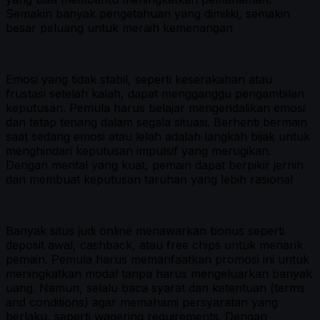
Semakin banyak pengetahuan yang dimiliki, semakin
besar peluang untuk meraih kemenangan
Emosi yang tidak stabil, seperti keserakahan atau
frustasi setelah kalah, dapat mengganggu pengambilan
keputusan. Pemula harus belajar mengendalikan emosi
dan tetap tenang dalam segala situasi. Berhenti bermain
saat sedang emosi atau lelah adalah langkah bijak untuk
menghindari keputusan impulsif yang merugikan.
Dengan mental yang kuat, pemain dapat berpikir jernih
dan membuat keputusan taruhan yang lebih rasional
Banyak situs judi online menawarkan bonus seperti
deposit awal, cashback, atau free chips untuk menarik
pemain. Pemula harus memanfaatkan promosi ini untuk
meningkatkan modal tanpa harus mengeluarkan banyak
uang. Namun, selalu baca syarat dan ketentuan (terms
and conditions) agar memahami persyaratan yang
berlaku, seperti wagering requirements. Dengan