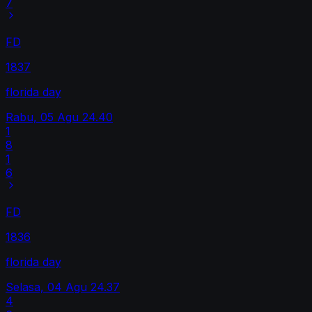
7
FD
1837
florida day
Rabu, 05 Agu
24.40
1
8
1
6
FD
1836
florida day
Selasa, 04 Agu
24.37
4