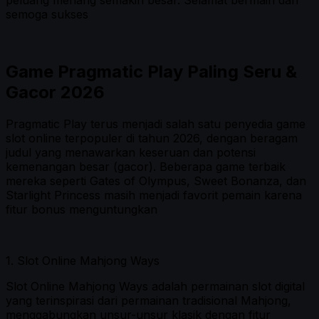
semoga sukses
Game Pragmatic Play Paling Seru &
Gacor 2026
Pragmatic Play terus menjadi salah satu penyedia game
slot online terpopuler di tahun 2026, dengan beragam
judul yang menawarkan keseruan dan potensi
kemenangan besar (gacor). Beberapa game terbaik
mereka seperti Gates of Olympus, Sweet Bonanza, dan
Starlight Princess masih menjadi favorit pemain karena
fitur bonus menguntungkan
1. Slot Online Mahjong Ways
Slot Online Mahjong Ways adalah permainan slot digital
yang terinspirasi dari permainan tradisional Mahjong,
menggabungkan unsur-unsur klasik dengan fitur