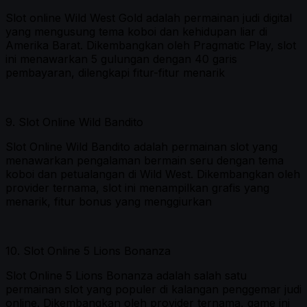
Slot online Wild West Gold adalah permainan judi digital
yang mengusung tema koboi dan kehidupan liar di
Amerika Barat. Dikembangkan oleh Pragmatic Play, slot
ini menawarkan 5 gulungan dengan 40 garis
pembayaran, dilengkapi fitur-fitur menarik
9. Slot Online Wild Bandito
Slot Online Wild Bandito adalah permainan slot yang
menawarkan pengalaman bermain seru dengan tema
koboi dan petualangan di Wild West. Dikembangkan oleh
provider ternama, slot ini menampilkan grafis yang
menarik, fitur bonus yang menggiurkan
10. Slot Online 5 Lions Bonanza
Slot Online 5 Lions Bonanza adalah salah satu
permainan slot yang populer di kalangan penggemar judi
online. Dikembangkan oleh provider ternama, game ini