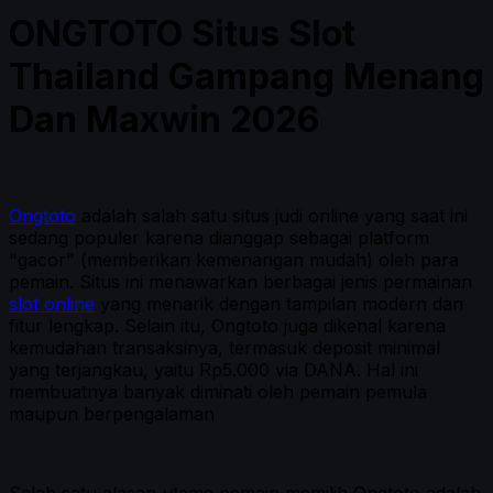
ONGTOTO Situs Slot
Thailand Gampang Menang
Dan Maxwin 2026
Ongtoto
adalah salah satu situs judi online yang saat ini
sedang populer karena dianggap sebagai platform
"gacor" (memberikan kemenangan mudah) oleh para
pemain. Situs ini menawarkan berbagai jenis permainan
slot online
yang menarik dengan tampilan modern dan
fitur lengkap. Selain itu, Ongtoto juga dikenal karena
kemudahan transaksinya, termasuk deposit minimal
yang terjangkau, yaitu Rp5.000 via DANA. Hal ini
membuatnya banyak diminati oleh pemain pemula
maupun berpengalaman
Salah satu alasan utama pemain memilih Ongtoto adalah