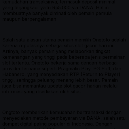
kemudahan transaksinya, termasuk deposit minimal
yang terjangkau, yaitu Rp5.000 via DANA. Hal ini
membuatnya banyak diminati oleh pemain pemula
maupun berpengalaman
Salah satu alasan utama pemain memilih Ongtoto adalah
karena reputasinya sebagai situs slot gacor hari ini.
Artinya, banyak pemain yang melaporkan tingkat
kemenangan yang tinggi pada beberapa jenis permainan
slot tertentu. Ongtoto bekerja sama dengan berbagai
provider ternama seperti Pragmatic Play, PG Soft, dan
Habanero, yang menyediakan RTP (Return to Player)
tinggi, sehingga peluang menang lebih besar. Pemain
juga bisa memantau update slot gacor harian melalui
informasi yang disediakan oleh situs
Ongtoto memberikan kemudahan bertransaksi dengan
menyediakan metode pembayaran via DANA, salah satu
dompet digital paling populer di Indonesia. Dengan