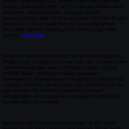
deposit minimal Rp5.000, pemain sudah bisa memulai
taruhan di berbagai game slot. Proses depositnya cepat
dan aman, tanpa potongan, sehingga sangat
menguntungkan bagi mereka yang ingin bermain dengan
modal kecil. Fitur ini juga memudahkan para pemain
yang tidak memiliki rekening bank namun ingin tetap
bermain
judi online
Selain menawarkan permainan yang menguntungkan,
Ongtoto juga menjaga keamanan data dan transaksi para
membernya dengan sistem enkripsi canggih. Situs ini
memiliki lisensi resmi dari lembaga perjudian
internasional, sehingga terjamin keadilan permainannya.
Layanan customer service yang siap membantu 24 jam
juga menjadi nilai tambah, memastikan pemain
mendapatkan solusi cepat jika mengalami kendala saat
bermain atau bertransaksi
Bagi yang ingin mencoba peruntungan di slot online
dengan modal kecil, Ongtoto bisa menjadi pilihan tepat.