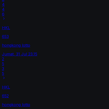
4
4
6
HKL
653
hongkong lotto
Jumat, 31 Jul
23.15
2
5
3
5
HKL
652
hongkong lotto