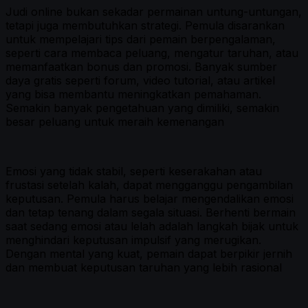
Judi online bukan sekadar permainan untung-untungan,
tetapi juga membutuhkan strategi. Pemula disarankan
untuk mempelajari tips dari pemain berpengalaman,
seperti cara membaca peluang, mengatur taruhan, atau
memanfaatkan bonus dan promosi. Banyak sumber
daya gratis seperti forum, video tutorial, atau artikel
yang bisa membantu meningkatkan pemahaman.
Semakin banyak pengetahuan yang dimiliki, semakin
besar peluang untuk meraih kemenangan
Emosi yang tidak stabil, seperti keserakahan atau
frustasi setelah kalah, dapat mengganggu pengambilan
keputusan. Pemula harus belajar mengendalikan emosi
dan tetap tenang dalam segala situasi. Berhenti bermain
saat sedang emosi atau lelah adalah langkah bijak untuk
menghindari keputusan impulsif yang merugikan.
Dengan mental yang kuat, pemain dapat berpikir jernih
dan membuat keputusan taruhan yang lebih rasional