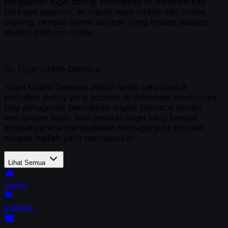
penggemar togel daring. Permainan ini menawarkan
berbagai pasaran, termasuk hasil undian dari Osaka,
Jepang, dengan sistem taruhan yang mudah diakses
melalui platform online
15. Togel Online Damacai
Togel Online Damacai adalah salah satu bentuk
perjudian daring yang populer di Indonesia, khususnya
bagi penggemar permainan angka. Damacai sendiri
merupakan salah satu pasaran togel yang banyak
diminati karena menyediakan berbagai jenis taruhan
dengan hadiah yang menggiurkan
Lihat Semua
home
explore