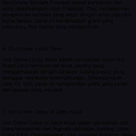
Slot Online Starlight Princess adalah permainan slot
yang dikembangkan oleh Pragmatic Play, menawarkan
pengalaman bermain yang magis dengan tema putri dan
dunia fantasi. Game ini menampilkan grafis yang
memukau, fitur bonus yang menggiurkan
6. Slot Online Lucky Neko
Slot Online Lucky Neko adalah permainan mesin slot
digital yang menawarkan tema Jepang yang
menggemaskan dengan karakter kucing (neko) yang
dianggap membawa keberuntungan. Dikembangkan
oleh PG Soft, game ini menampilkan grafis yang cerah
dan animasi yang menarik
7. Slot Online Gates Of Gatot Kaca
Slot Online Gates of Gatot Kaca adalah permainan slot
yang terinspirasi oleh legenda pahlawan wayang Jawa,
Gatot Kaca. Dikembangkan oleh provider ternama, game