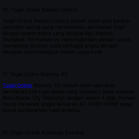
10. Togel Online Xiamen Lottery
Togel Online Xiamen Lottery adalah salah satu bentuk
perjudian daring yang menawarkan permainan togel
dengan sistem lotere yang berasal dari Xiamen,
Tiongkok. Permainan ini memungkinkan pemain untuk
memasang taruhan pada berbagai angka dengan
harapan memenangkan hadiah uang tunai
11. Togel Online Mancity 4D
Togel Online
Mancity 4D adalah salah satu jenis
permainan judi togel digital yang mengacu pada pasaran
Manchester City (Mancity) dengan sistem 4 digit. Pemain
harus menebak angka keluaran 4D (0000-9999) yang
diundi berdasarkan hasil tertentu
12. Togel Online Arkansas Evening