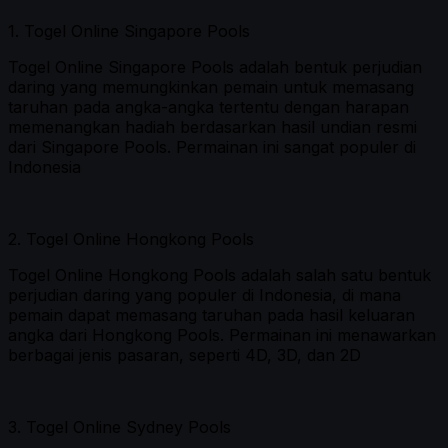
1. Togel Online Singapore Pools
Togel Online Singapore Pools adalah bentuk perjudian
daring yang memungkinkan pemain untuk memasang
taruhan pada angka-angka tertentu dengan harapan
memenangkan hadiah berdasarkan hasil undian resmi
dari Singapore Pools. Permainan ini sangat populer di
Indonesia
2. Togel Online Hongkong Pools
Togel Online Hongkong Pools adalah salah satu bentuk
perjudian daring yang populer di Indonesia, di mana
pemain dapat memasang taruhan pada hasil keluaran
angka dari Hongkong Pools. Permainan ini menawarkan
berbagai jenis pasaran, seperti 4D, 3D, dan 2D
3. Togel Online Sydney Pools