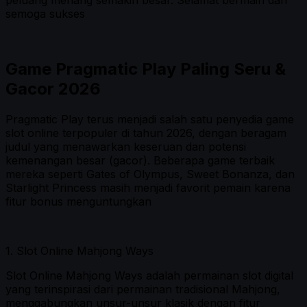
semoga sukses
Game Pragmatic Play Paling Seru &
Gacor 2026
Pragmatic Play terus menjadi salah satu penyedia game
slot online terpopuler di tahun 2026, dengan beragam
judul yang menawarkan keseruan dan potensi
kemenangan besar (gacor). Beberapa game terbaik
mereka seperti Gates of Olympus, Sweet Bonanza, dan
Starlight Princess masih menjadi favorit pemain karena
fitur bonus menguntungkan
1. Slot Online Mahjong Ways
Slot Online Mahjong Ways adalah permainan slot digital
yang terinspirasi dari permainan tradisional Mahjong,
menggabungkan unsur-unsur klasik dengan fitur