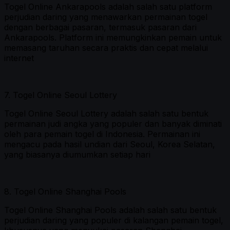
Togel Online Ankarapools adalah salah satu platform
perjudian daring yang menawarkan permainan togel
dengan berbagai pasaran, termasuk pasaran dari
Ankarapools. Platform ini memungkinkan pemain untuk
memasang taruhan secara praktis dan cepat melalui
internet
7. Togel Online Seoul Lottery
Togel Online Seoul Lottery adalah salah satu bentuk
permainan judi angka yang populer dan banyak diminati
oleh para pemain togel di Indonesia. Permainan ini
mengacu pada hasil undian dari Seoul, Korea Selatan,
yang biasanya diumumkan setiap hari
8. Togel Online Shanghai Pools
Togel Online Shanghai Pools adalah salah satu bentuk
perjudian daring yang populer di kalangan pemain togel,