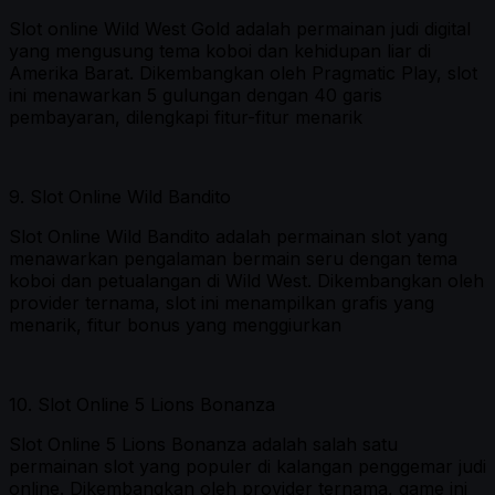
Slot online Wild West Gold adalah permainan judi digital
yang mengusung tema koboi dan kehidupan liar di
Amerika Barat. Dikembangkan oleh Pragmatic Play, slot
ini menawarkan 5 gulungan dengan 40 garis
pembayaran, dilengkapi fitur-fitur menarik
9. Slot Online Wild Bandito
Slot Online Wild Bandito adalah permainan slot yang
menawarkan pengalaman bermain seru dengan tema
koboi dan petualangan di Wild West. Dikembangkan oleh
provider ternama, slot ini menampilkan grafis yang
menarik, fitur bonus yang menggiurkan
10. Slot Online 5 Lions Bonanza
Slot Online 5 Lions Bonanza adalah salah satu
permainan slot yang populer di kalangan penggemar judi
online. Dikembangkan oleh provider ternama, game ini