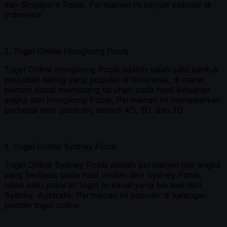
dari Singapore Pools. Permainan ini sangat populer di
Indonesia
2. Togel Online Hongkong Pools
Togel Online Hongkong Pools adalah salah satu bentuk
perjudian daring yang populer di Indonesia, di mana
pemain dapat memasang taruhan pada hasil keluaran
angka dari Hongkong Pools. Permainan ini menawarkan
berbagai jenis pasaran, seperti 4D, 3D, dan 2D
3. Togel Online Sydney Pools
Togel Online Sydney Pools adalah permainan judi angka
yang berbasis pada hasil undian dari Sydney Pools,
salah satu pasaran togel terkenal yang berasal dari
Sydney, Australia. Permainan ini populer di kalangan
pemain togel online