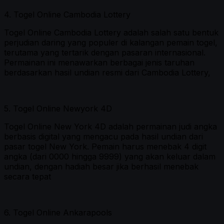
4. Togel Online Cambodia Lottery
Togel Online Cambodia Lottery adalah salah satu bentuk
perjudian daring yang populer di kalangan pemain togel,
terutama yang tertarik dengan pasaran internasional.
Permainan ini menawarkan berbagai jenis taruhan
berdasarkan hasil undian resmi dari Cambodia Lottery,
5. Togel Online Newyork 4D
Togel Online New York 4D adalah permainan judi angka
berbasis digital yang mengacu pada hasil undian dari
pasar togel New York. Pemain harus menebak 4 digit
angka (dari 0000 hingga 9999) yang akan keluar dalam
undian, dengan hadiah besar jika berhasil menebak
secara tepat
6. Togel Online Ankarapools