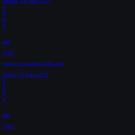
Selasa, 04 Agu
03.11
4
0
6
9
MO
1790
morocco quatro 03:00 wib
Senin, 03 Agu
03.15
3
9
9
2
MO
1789