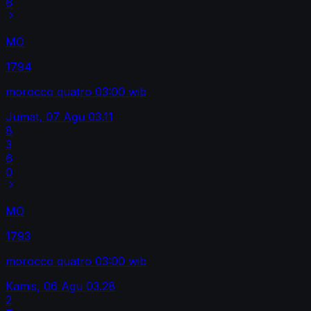
6
MO
1794
morocco quatro 03:00 wib
Jumat, 07 Agu
03.11
8
3
6
0
MO
1793
morocco quatro 03:00 wib
Kamis, 06 Agu
03.28
2