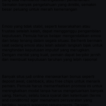
Semakin banyak pengetahuan yang dimiliki, semakin
besar peluang untuk meraih kemenangan
Emosi yang tidak stabil, seperti keserakahan atau
frustasi setelah kalah, dapat mengganggu pengambilan
keputusan. Pemula harus belajar mengendalikan emosi
dan tetap tenang dalam segala situasi. Berhenti bermain
saat sedang emosi atau lelah adalah langkah bijak untuk
menghindari keputusan impulsif yang merugikan.
Dengan mental yang kuat, pemain dapat berpikir jernih
dan membuat keputusan taruhan yang lebih rasional
Banyak situs judi online menawarkan bonus seperti
deposit awal, cashback, atau free chips untuk menarik
pemain. Pemula harus memanfaatkan promosi ini untuk
meningkatkan modal tanpa harus mengeluarkan banyak
uang. Namun, selalu baca syarat dan ketentuan (terms
and conditions) agar memahami persyaratan yang
berlaku, seperti wagering requirements. Dengan