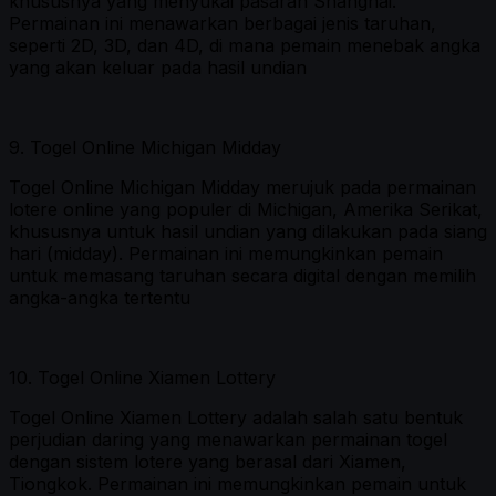
khususnya yang menyukai pasaran Shanghai.
Permainan ini menawarkan berbagai jenis taruhan,
seperti 2D, 3D, dan 4D, di mana pemain menebak angka
yang akan keluar pada hasil undian
9. Togel Online Michigan Midday
Togel Online Michigan Midday merujuk pada permainan
lotere online yang populer di Michigan, Amerika Serikat,
khususnya untuk hasil undian yang dilakukan pada siang
hari (midday). Permainan ini memungkinkan pemain
untuk memasang taruhan secara digital dengan memilih
angka-angka tertentu
10. Togel Online Xiamen Lottery
Togel Online Xiamen Lottery adalah salah satu bentuk
perjudian daring yang menawarkan permainan togel
dengan sistem lotere yang berasal dari Xiamen,
Tiongkok. Permainan ini memungkinkan pemain untuk