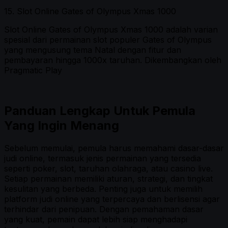
15. Slot Online Gates of Olympus Xmas 1000
Slot Online Gates of Olympus Xmas 1000 adalah varian
spesial dari permainan slot populer Gates of Olympus
yang mengusung tema Natal dengan fitur dan
pembayaran hingga 1000x taruhan. Dikembangkan oleh
Pragmatic Play
Panduan Lengkap Untuk Pemula
Yang Ingin Menang
Sebelum memulai, pemula harus memahami dasar-dasar
judi online, termasuk jenis permainan yang tersedia
seperti poker, slot, taruhan olahraga, atau casino live.
Setiap permainan memiliki aturan, strategi, dan tingkat
kesulitan yang berbeda. Penting juga untuk memilih
platform judi online yang terpercaya dan berlisensi agar
terhindar dari penipuan. Dengan pemahaman dasar
yang kuat, pemain dapat lebih siap menghadapi