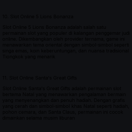
10. Slot Online 5 Lions Bonanza
Slot Online 5 Lions Bonanza adalah salah satu
permainan slot yang populer di kalangan penggemar judi
online. Dikembangkan oleh provider ternama, game ini
menawarkan tema oriental dengan simbol-simbol seperti
singa emas, koin keberuntungan, dan nuansa tradisional
Tiongkok yang menarik
11. Slot Online Santa's Great Gifts
Slot Online Santa's Great Gifts adalah permainan slot
bertema Natal yang menawarkan pengalaman bermain
yang menyenangkan dan penuh hadiah. Dengan grafis
yang cerah dan simbol-simbol khas Natal seperti hadiah,
pohon cemara, dan Santa Claus, permainan ini cocok
dimainkan selama musim liburan