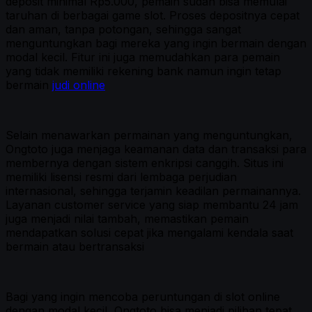
deposit minimal Rp5.000, pemain sudah bisa memulai
taruhan di berbagai game slot. Proses depositnya cepat
dan aman, tanpa potongan, sehingga sangat
menguntungkan bagi mereka yang ingin bermain dengan
modal kecil. Fitur ini juga memudahkan para pemain
yang tidak memiliki rekening bank namun ingin tetap
bermain
judi online
Selain menawarkan permainan yang menguntungkan,
Ongtoto juga menjaga keamanan data dan transaksi para
membernya dengan sistem enkripsi canggih. Situs ini
memiliki lisensi resmi dari lembaga perjudian
internasional, sehingga terjamin keadilan permainannya.
Layanan customer service yang siap membantu 24 jam
juga menjadi nilai tambah, memastikan pemain
mendapatkan solusi cepat jika mengalami kendala saat
bermain atau bertransaksi
Bagi yang ingin mencoba peruntungan di slot online
dengan modal kecil, Ongtoto bisa menjadi pilihan tepat.