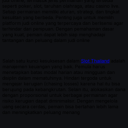
judi online, termasuk jenis permainan yang tersedia
seperti poker, slot, taruhan olahraga, atau casino live.
Setiap permainan memiliki aturan, strategi, dan tingkat
kesulitan yang berbeda. Penting juga untuk memilih
platform judi online yang terpercaya dan berlisensi agar
terhindar dari penipuan. Dengan pemahaman dasar
yang kuat, pemain dapat lebih siap menghadapi
tantangan dan peluang dalam judi online
Salah satu kunci kesuksesan dalam
Slot Thailand
adalah
manajemen keuangan yang baik. Pemula harus
menetapkan batas modal harian atau mingguan dan
disiplin dalam mematuhinya. Hindari tergoda untuk
mengejar kerugian (chasing losses) karena hal itu bisa
berujung pada kebangkrutan. Selain itu, alokasikan dana
dengan proporsional untuk berbagai permainan agar
risiko kerugian dapat diminimalisir. Dengan mengelola
uang secara cerdas, pemain bisa bertahan lebih lama
dan meningkatkan peluang menang