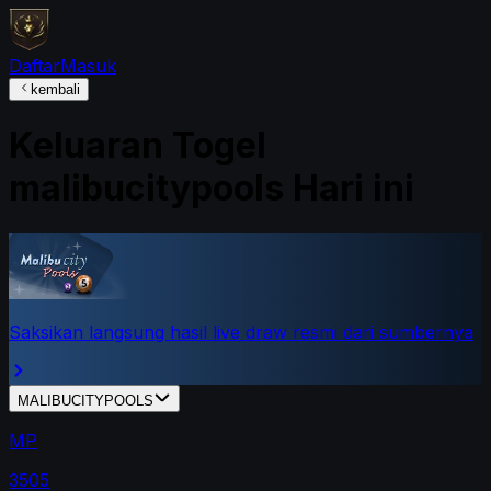
Daftar
Masuk
kembali
Keluaran Togel
malibucitypools
Hari ini
Saksikan langsung hasil live draw resmi dari sumbernya
MALIBUCITYPOOLS
MP
3505