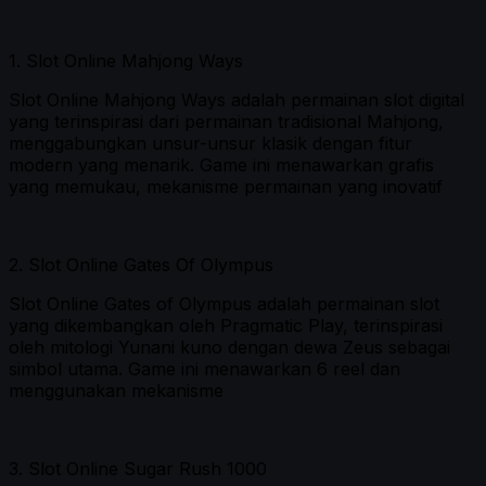
1. Slot Online Mahjong Ways
Slot Online Mahjong Ways adalah permainan slot digital
yang terinspirasi dari permainan tradisional Mahjong,
menggabungkan unsur-unsur klasik dengan fitur
modern yang menarik. Game ini menawarkan grafis
yang memukau, mekanisme permainan yang inovatif
2. Slot Online Gates Of Olympus
Slot Online Gates of Olympus adalah permainan slot
yang dikembangkan oleh Pragmatic Play, terinspirasi
oleh mitologi Yunani kuno dengan dewa Zeus sebagai
simbol utama. Game ini menawarkan 6 reel dan
menggunakan mekanisme
3. Slot Online Sugar Rush 1000