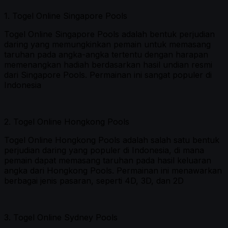
1. Togel Online Singapore Pools
Togel Online Singapore Pools adalah bentuk perjudian
daring yang memungkinkan pemain untuk memasang
taruhan pada angka-angka tertentu dengan harapan
memenangkan hadiah berdasarkan hasil undian resmi
dari Singapore Pools. Permainan ini sangat populer di
Indonesia
2. Togel Online Hongkong Pools
Togel Online Hongkong Pools adalah salah satu bentuk
perjudian daring yang populer di Indonesia, di mana
pemain dapat memasang taruhan pada hasil keluaran
angka dari Hongkong Pools. Permainan ini menawarkan
berbagai jenis pasaran, seperti 4D, 3D, dan 2D
3. Togel Online Sydney Pools