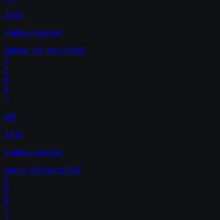
3503
malibucitypools
Selasa, 04 Agu
24.00
7
2
8
8
MP
3502
malibucitypools
Senin, 03 Agu
24.00
2
9
6
1