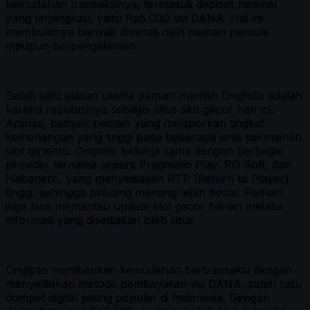
kemudahan transaksinya, termasuk deposit minimal
yang terjangkau, yaitu Rp5.000 via DANA. Hal ini
membuatnya banyak diminati oleh pemain pemula
maupun berpengalaman
Salah satu alasan utama pemain memilih Ongtoto adalah
karena reputasinya sebagai situs slot gacor hari ini.
Artinya, banyak pemain yang melaporkan tingkat
kemenangan yang tinggi pada beberapa jenis permainan
slot tertentu. Ongtoto bekerja sama dengan berbagai
provider ternama seperti Pragmatic Play, PG Soft, dan
Habanero, yang menyediakan RTP (Return to Player)
tinggi, sehingga peluang menang lebih besar. Pemain
juga bisa memantau update slot gacor harian melalui
informasi yang disediakan oleh situs
Ongtoto memberikan kemudahan bertransaksi dengan
menyediakan metode pembayaran via DANA, salah satu
dompet digital paling populer di Indonesia. Dengan