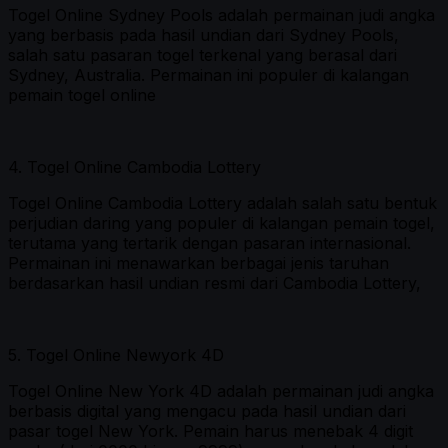
Togel Online Sydney Pools adalah permainan judi angka
yang berbasis pada hasil undian dari Sydney Pools,
salah satu pasaran togel terkenal yang berasal dari
Sydney, Australia. Permainan ini populer di kalangan
pemain togel online
4. Togel Online Cambodia Lottery
Togel Online Cambodia Lottery adalah salah satu bentuk
perjudian daring yang populer di kalangan pemain togel,
terutama yang tertarik dengan pasaran internasional.
Permainan ini menawarkan berbagai jenis taruhan
berdasarkan hasil undian resmi dari Cambodia Lottery,
5. Togel Online Newyork 4D
Togel Online New York 4D adalah permainan judi angka
berbasis digital yang mengacu pada hasil undian dari
pasar togel New York. Pemain harus menebak 4 digit