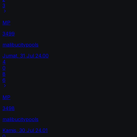
3
MP
3499
malibucitypools
Jumat, 31 Jul
24.00
4
0
8
6
MP
3498
malibucitypools
Kamis, 30 Jul
24.01
0