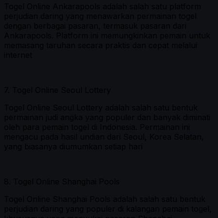
Togel Online Ankarapools adalah salah satu platform
perjudian daring yang menawarkan permainan togel
dengan berbagai pasaran, termasuk pasaran dari
Ankarapools. Platform ini memungkinkan pemain untuk
memasang taruhan secara praktis dan cepat melalui
internet
7. Togel Online Seoul Lottery
Togel Online Seoul Lottery adalah salah satu bentuk
permainan judi angka yang populer dan banyak diminati
oleh para pemain togel di Indonesia. Permainan ini
mengacu pada hasil undian dari Seoul, Korea Selatan,
yang biasanya diumumkan setiap hari
8. Togel Online Shanghai Pools
Togel Online Shanghai Pools adalah salah satu bentuk
perjudian daring yang populer di kalangan pemain togel,