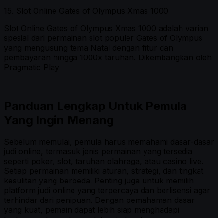
15. Slot Online Gates of Olympus Xmas 1000
Slot Online Gates of Olympus Xmas 1000 adalah varian
spesial dari permainan slot populer Gates of Olympus
yang mengusung tema Natal dengan fitur dan
pembayaran hingga 1000x taruhan. Dikembangkan oleh
Pragmatic Play
Panduan Lengkap Untuk Pemula
Yang Ingin Menang
Sebelum memulai, pemula harus memahami dasar-dasar
judi online, termasuk jenis permainan yang tersedia
seperti poker, slot, taruhan olahraga, atau casino live.
Setiap permainan memiliki aturan, strategi, dan tingkat
kesulitan yang berbeda. Penting juga untuk memilih
platform judi online yang terpercaya dan berlisensi agar
terhindar dari penipuan. Dengan pemahaman dasar
yang kuat, pemain dapat lebih siap menghadapi