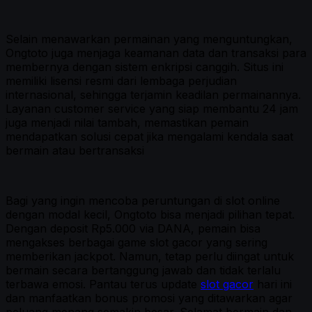
Selain menawarkan permainan yang menguntungkan,
Ongtoto juga menjaga keamanan data dan transaksi para
membernya dengan sistem enkripsi canggih. Situs ini
memiliki lisensi resmi dari lembaga perjudian
internasional, sehingga terjamin keadilan permainannya.
Layanan customer service yang siap membantu 24 jam
juga menjadi nilai tambah, memastikan pemain
mendapatkan solusi cepat jika mengalami kendala saat
bermain atau bertransaksi
Bagi yang ingin mencoba peruntungan di slot online
dengan modal kecil, Ongtoto bisa menjadi pilihan tepat.
Dengan deposit Rp5.000 via DANA, pemain bisa
mengakses berbagai game slot gacor yang sering
memberikan jackpot. Namun, tetap perlu diingat untuk
bermain secara bertanggung jawab dan tidak terlalu
terbawa emosi. Pantau terus update
slot gacor
hari ini
dan manfaatkan bonus promosi yang ditawarkan agar
peluang menang semakin besar. Selamat bermain dan