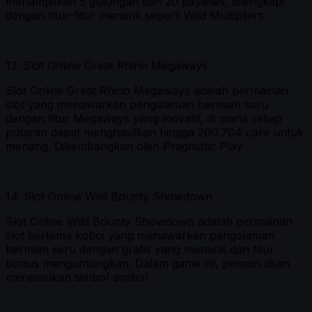
menampilkan 5 gulungan dan 20 paylines, dilengkapi
dengan fitur-fitur menarik seperti Wild Multipliers
13. Slot Online Great Rhino Megaways
Slot Online Great Rhino Megaways adalah permainan
slot yang menawarkan pengalaman bermain seru
dengan fitur Megaways yang inovatif, di mana setiap
putaran dapat menghasilkan hingga 200.704 cara untuk
menang. Dikembangkan oleh Pragmatic Play
14. Slot Online Wild Bounty Showdown
Slot Online Wild Bounty Showdown adalah permainan
slot bertema koboi yang menawarkan pengalaman
bermain seru dengan grafis yang menarik dan fitur
bonus menguntungkan. Dalam game ini, pemain akan
menemukan simbol-simbol