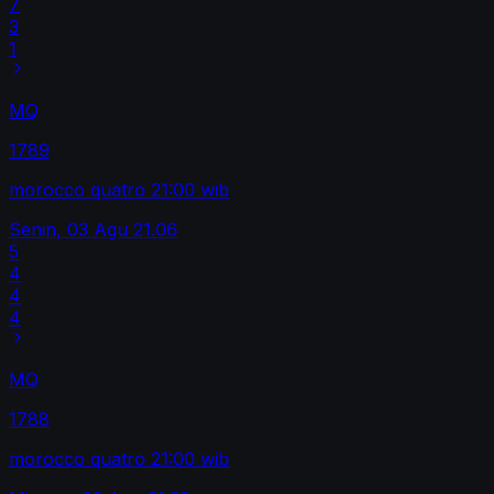
7
3
1
MQ
1789
morocco quatro 21:00 wib
Senin, 03 Agu
21.06
5
4
4
4
MQ
1788
morocco quatro 21:00 wib