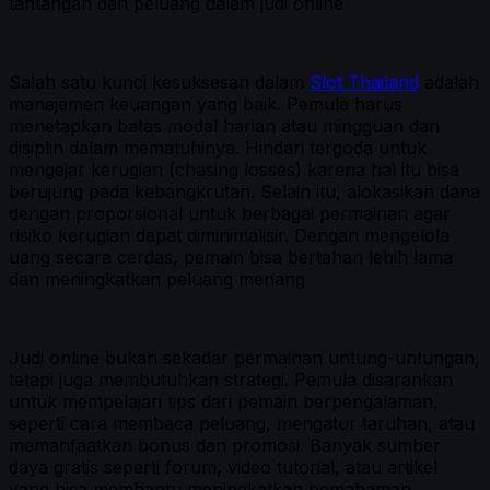
tantangan dan peluang dalam judi online
Salah satu kunci kesuksesan dalam
Slot Thailand
adalah
manajemen keuangan yang baik. Pemula harus
menetapkan batas modal harian atau mingguan dan
disiplin dalam mematuhinya. Hindari tergoda untuk
mengejar kerugian (chasing losses) karena hal itu bisa
berujung pada kebangkrutan. Selain itu, alokasikan dana
dengan proporsional untuk berbagai permainan agar
risiko kerugian dapat diminimalisir. Dengan mengelola
uang secara cerdas, pemain bisa bertahan lebih lama
dan meningkatkan peluang menang
Judi online bukan sekadar permainan untung-untungan,
tetapi juga membutuhkan strategi. Pemula disarankan
untuk mempelajari tips dari pemain berpengalaman,
seperti cara membaca peluang, mengatur taruhan, atau
memanfaatkan bonus dan promosi. Banyak sumber
daya gratis seperti forum, video tutorial, atau artikel
yang bisa membantu meningkatkan pemahaman.