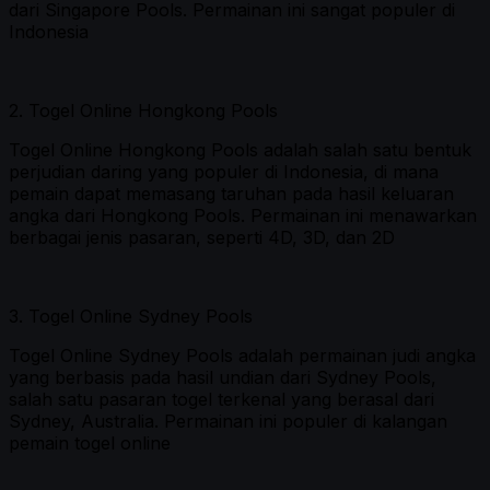
dari Singapore Pools. Permainan ini sangat populer di
Indonesia
2. Togel Online Hongkong Pools
Togel Online Hongkong Pools adalah salah satu bentuk
perjudian daring yang populer di Indonesia, di mana
pemain dapat memasang taruhan pada hasil keluaran
angka dari Hongkong Pools. Permainan ini menawarkan
berbagai jenis pasaran, seperti 4D, 3D, dan 2D
3. Togel Online Sydney Pools
Togel Online Sydney Pools adalah permainan judi angka
yang berbasis pada hasil undian dari Sydney Pools,
salah satu pasaran togel terkenal yang berasal dari
Sydney, Australia. Permainan ini populer di kalangan
pemain togel online