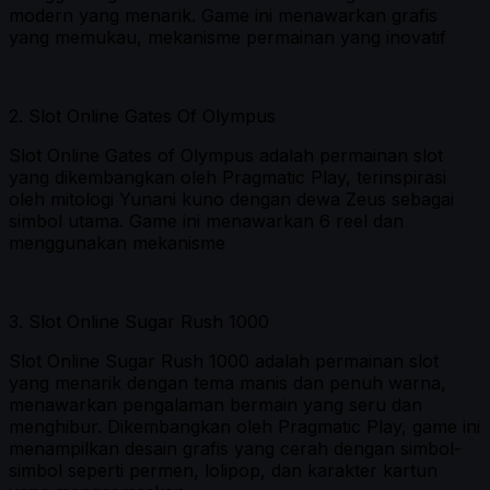
modern yang menarik. Game ini menawarkan grafis
yang memukau, mekanisme permainan yang inovatif
2. Slot Online Gates Of Olympus
Slot Online Gates of Olympus adalah permainan slot
yang dikembangkan oleh Pragmatic Play, terinspirasi
oleh mitologi Yunani kuno dengan dewa Zeus sebagai
simbol utama. Game ini menawarkan 6 reel dan
menggunakan mekanisme
3. Slot Online Sugar Rush 1000
Slot Online Sugar Rush 1000 adalah permainan slot
yang menarik dengan tema manis dan penuh warna,
menawarkan pengalaman bermain yang seru dan
menghibur. Dikembangkan oleh Pragmatic Play, game ini
menampilkan desain grafis yang cerah dengan simbol-
simbol seperti permen, lolipop, dan karakter kartun