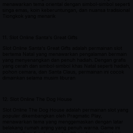
menawarkan tema oriental dengan simbol-simbol seperti
singa emas, koin keberuntungan, dan nuansa tradisional
Tiongkok yang menarik
11. Slot Online Santa's Great Gifts
Slot Online Santa's Great Gifts adalah permainan slot
bertema Natal yang menawarkan pengalaman bermain
yang menyenangkan dan penuh hadiah. Dengan grafis
yang cerah dan simbol-simbol khas Natal seperti hadiah,
pohon cemara, dan Santa Claus, permainan ini cocok
dimainkan selama musim liburan
12. Slot Online The Dog House
Slot Online The Dog House adalah permainan slot yang
populer dikembangkan oleh Pragmatic Play,
menawarkan tema yang menggemaskan dengan latar
belakang rumah anjing yang penuh warna. Game ini