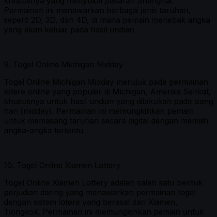
khususnya yang menyukai pasaran Shanghai.
Permainan ini menawarkan berbagai jenis taruhan,
seperti 2D, 3D, dan 4D, di mana pemain menebak angka
yang akan keluar pada hasil undian
9. Togel Online Michigan Midday
Togel Online Michigan Midday merujuk pada permainan
lotere online yang populer di Michigan, Amerika Serikat,
khususnya untuk hasil undian yang dilakukan pada siang
hari (midday). Permainan ini memungkinkan pemain
untuk memasang taruhan secara digital dengan memilih
angka-angka tertentu
10. Togel Online Xiamen Lottery
Togel Online Xiamen Lottery adalah salah satu bentuk
perjudian daring yang menawarkan permainan togel
dengan sistem lotere yang berasal dari Xiamen,
Tiongkok. Permainan ini memungkinkan pemain untuk