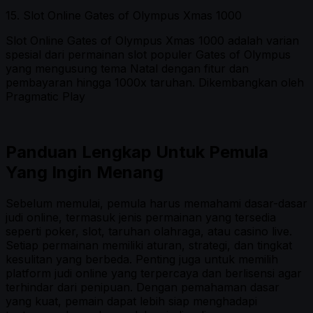
15. Slot Online Gates of Olympus Xmas 1000
Slot Online Gates of Olympus Xmas 1000 adalah varian
spesial dari permainan slot populer Gates of Olympus
yang mengusung tema Natal dengan fitur dan
pembayaran hingga 1000x taruhan. Dikembangkan oleh
Pragmatic Play
Panduan Lengkap Untuk Pemula
Yang Ingin Menang
Sebelum memulai, pemula harus memahami dasar-dasar
judi online, termasuk jenis permainan yang tersedia
seperti poker, slot, taruhan olahraga, atau casino live.
Setiap permainan memiliki aturan, strategi, dan tingkat
kesulitan yang berbeda. Penting juga untuk memilih
platform judi online yang terpercaya dan berlisensi agar
terhindar dari penipuan. Dengan pemahaman dasar
yang kuat, pemain dapat lebih siap menghadapi