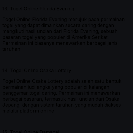
13. Togel Online Florida Evening
Togel Online Florida Evening merujuk pada permainan
togel yang dapat dimainkan secara daring dengan
mengikuti hasil undian dari Florida Evening, sebuah
pasaran togel yang populer di Amerika Serikat.
Permainan ini biasanya menawarkan berbagai jenis
taruhan
14. Togel Online Osaka Lottery
Togel Online Osaka Lottery adalah salah satu bentuk
permainan judi angka yang populer di kalangan
penggemar togel daring. Permainan ini menawarkan
berbagai pasaran, termasuk hasil undian dari Osaka,
Jepang, dengan sistem taruhan yang mudah diakses
melalui platform online
15. Togel Online Damacai