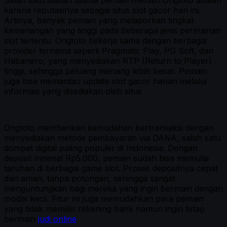
karena reputasinya sebagai situs slot gacor hari ini.
Artinya, banyak pemain yang melaporkan tingkat
kemenangan yang tinggi pada beberapa jenis permainan
slot tertentu. Ongtoto bekerja sama dengan berbagai
provider ternama seperti Pragmatic Play, PG Soft, dan
Habanero, yang menyediakan RTP (Return to Player)
tinggi, sehingga peluang menang lebih besar. Pemain
juga bisa memantau update slot gacor harian melalui
informasi yang disediakan oleh situs
Ongtoto memberikan kemudahan bertransaksi dengan
menyediakan metode pembayaran via DANA, salah satu
dompet digital paling populer di Indonesia. Dengan
deposit minimal Rp5.000, pemain sudah bisa memulai
taruhan di berbagai game slot. Proses depositnya cepat
dan aman, tanpa potongan, sehingga sangat
menguntungkan bagi mereka yang ingin bermain dengan
modal kecil. Fitur ini juga memudahkan para pemain
yang tidak memiliki rekening bank namun ingin tetap
bermain
judi online