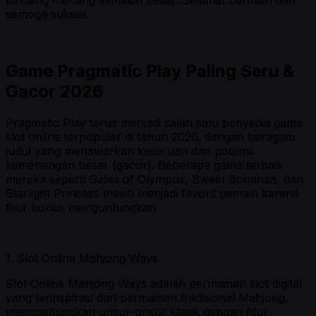
semoga sukses
Game Pragmatic Play Paling Seru &
Gacor 2026
Pragmatic Play terus menjadi salah satu penyedia game
slot online terpopuler di tahun 2026, dengan beragam
judul yang menawarkan keseruan dan potensi
kemenangan besar (gacor). Beberapa game terbaik
mereka seperti Gates of Olympus, Sweet Bonanza, dan
Starlight Princess masih menjadi favorit pemain karena
fitur bonus menguntungkan
1. Slot Online Mahjong Ways
Slot Online Mahjong Ways adalah permainan slot digital
yang terinspirasi dari permainan tradisional Mahjong,
menggabungkan unsur-unsur klasik dengan fitur