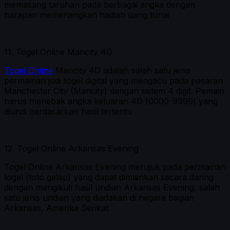
memasang taruhan pada berbagai angka dengan
harapan memenangkan hadiah uang tunai
11. Togel Online Mancity 4D
Togel Online
Mancity 4D adalah salah satu jenis
permainan judi togel digital yang mengacu pada pasaran
Manchester City (Mancity) dengan sistem 4 digit. Pemain
harus menebak angka keluaran 4D (0000-9999) yang
diundi berdasarkan hasil tertentu
12. Togel Online Arkansas Evening
Togel Online Arkansas Evening merujuk pada permainan
togel (toto gelap) yang dapat dimainkan secara daring
dengan mengikuti hasil undian Arkansas Evening, salah
satu jenis undian yang diadakan di negara bagian
Arkansas, Amerika Serikat