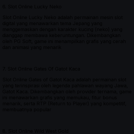
6. Slot Online Lucky Neko
Slot Online Lucky Neko adalah permainan mesin slot
digital yang menawarkan tema Jepang yang
menggemaskan dengan karakter kucing (neko) yang
dianggap membawa keberuntungan. Dikembangkan
oleh PG Soft, game ini menampilkan grafis yang cerah
dan animasi yang menarik
7. Slot Online Gates Of Gatot Kaca
Slot Online Gates of Gatot Kaca adalah permainan slot
yang terinspirasi oleh legenda pahlawan wayang Jawa,
Gatot Kaca. Dikembangkan oleh provider ternama, game
ini menawarkan grafis yang memukau, fitur bonus
menarik, serta RTP (Return to Player) yang kompetitif,
membuatnya popular
8. Slot Online Wild West Gold