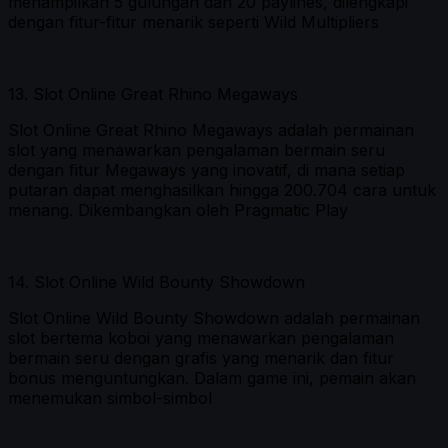
menampilkan 5 gulungan dan 20 paylines, dilengkapi
dengan fitur-fitur menarik seperti Wild Multipliers
13. Slot Online Great Rhino Megaways
Slot Online Great Rhino Megaways adalah permainan
slot yang menawarkan pengalaman bermain seru
dengan fitur Megaways yang inovatif, di mana setiap
putaran dapat menghasilkan hingga 200.704 cara untuk
menang. Dikembangkan oleh Pragmatic Play
14. Slot Online Wild Bounty Showdown
Slot Online Wild Bounty Showdown adalah permainan
slot bertema koboi yang menawarkan pengalaman
bermain seru dengan grafis yang menarik dan fitur
bonus menguntungkan. Dalam game ini, pemain akan
menemukan simbol-simbol