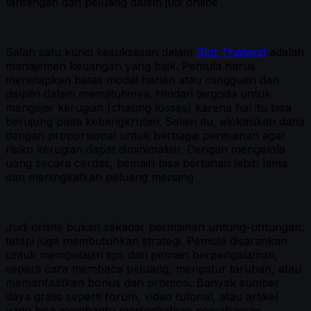
tantangan dan peluang dalam judi online
Salah satu kunci kesuksesan dalam
Slot Thailand
adalah
manajemen keuangan yang baik. Pemula harus
menetapkan batas modal harian atau mingguan dan
disiplin dalam mematuhinya. Hindari tergoda untuk
mengejar kerugian (chasing losses) karena hal itu bisa
berujung pada kebangkrutan. Selain itu, alokasikan dana
dengan proporsional untuk berbagai permainan agar
risiko kerugian dapat diminimalisir. Dengan mengelola
uang secara cerdas, pemain bisa bertahan lebih lama
dan meningkatkan peluang menang
Judi online bukan sekadar permainan untung-untungan,
tetapi juga membutuhkan strategi. Pemula disarankan
untuk mempelajari tips dari pemain berpengalaman,
seperti cara membaca peluang, mengatur taruhan, atau
memanfaatkan bonus dan promosi. Banyak sumber
daya gratis seperti forum, video tutorial, atau artikel
yang bisa membantu meningkatkan pemahaman.