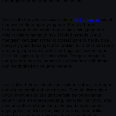
tantangan dan peluang dalam judi online
Salah satu kunci kesuksesan dalam
Slot Thailand
adalah
manajemen keuangan yang baik. Pemula harus
menetapkan batas modal harian atau mingguan dan
disiplin dalam mematuhinya. Hindari tergoda untuk
mengejar kerugian (chasing losses) karena hal itu bisa
berujung pada kebangkrutan. Selain itu, alokasikan dana
dengan proporsional untuk berbagai permainan agar
risiko kerugian dapat diminimalisir. Dengan mengelola
uang secara cerdas, pemain bisa bertahan lebih lama
dan meningkatkan peluang menang
Judi online bukan sekadar permainan untung-untungan,
tetapi juga membutuhkan strategi. Pemula disarankan
untuk mempelajari tips dari pemain berpengalaman,
seperti cara membaca peluang, mengatur taruhan, atau
memanfaatkan bonus dan promosi. Banyak sumber
daya gratis seperti forum, video tutorial, atau artikel
yang bisa membantu meningkatkan pemahaman.