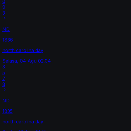
0
9
3
ND
1836
north carolina day
Selasa, 04 Agu
02.04
3
5
7
8
ND
1835
north carolina day