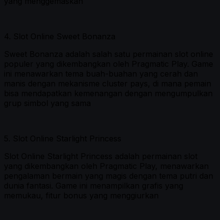
yang menggemaskan
4. Slot Online Sweet Bonanza
Sweet Bonanza adalah salah satu permainan slot online
populer yang dikembangkan oleh Pragmatic Play. Game
ini menawarkan tema buah-buahan yang cerah dan
manis dengan mekanisme cluster pays, di mana pemain
bisa mendapatkan kemenangan dengan mengumpulkan
grup simbol yang sama
5. Slot Online Starlight Princess
Slot Online Starlight Princess adalah permainan slot
yang dikembangkan oleh Pragmatic Play, menawarkan
pengalaman bermain yang magis dengan tema putri dan
dunia fantasi. Game ini menampilkan grafis yang
memukau, fitur bonus yang menggiurkan