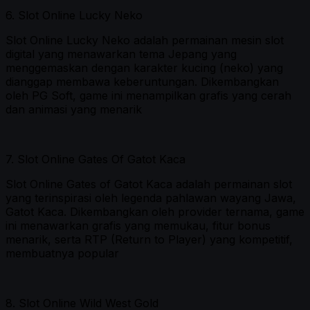
6. Slot Online Lucky Neko
Slot Online Lucky Neko adalah permainan mesin slot
digital yang menawarkan tema Jepang yang
menggemaskan dengan karakter kucing (neko) yang
dianggap membawa keberuntungan. Dikembangkan
oleh PG Soft, game ini menampilkan grafis yang cerah
dan animasi yang menarik
7. Slot Online Gates Of Gatot Kaca
Slot Online Gates of Gatot Kaca adalah permainan slot
yang terinspirasi oleh legenda pahlawan wayang Jawa,
Gatot Kaca. Dikembangkan oleh provider ternama, game
ini menawarkan grafis yang memukau, fitur bonus
menarik, serta RTP (Return to Player) yang kompetitif,
membuatnya popular
8. Slot Online Wild West Gold