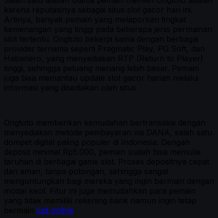
karena reputasinya sebagai situs slot gacor hari ini.
Artinya, banyak pemain yang melaporkan tingkat
kemenangan yang tinggi pada beberapa jenis permainan
slot tertentu. Ongtoto bekerja sama dengan berbagai
provider ternama seperti Pragmatic Play, PG Soft, dan
Habanero, yang menyediakan RTP (Return to Player)
tinggi, sehingga peluang menang lebih besar. Pemain
juga bisa memantau update slot gacor harian melalui
informasi yang disediakan oleh situs
Ongtoto memberikan kemudahan bertransaksi dengan
menyediakan metode pembayaran via DANA, salah satu
dompet digital paling populer di Indonesia. Dengan
deposit minimal Rp5.000, pemain sudah bisa memulai
taruhan di berbagai game slot. Proses depositnya cepat
dan aman, tanpa potongan, sehingga sangat
menguntungkan bagi mereka yang ingin bermain dengan
modal kecil. Fitur ini juga memudahkan para pemain
yang tidak memiliki rekening bank namun ingin tetap
bermain
judi online