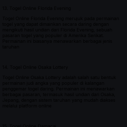
13. Togel Online Florida Evening
Togel Online Florida Evening merujuk pada permainan
togel yang dapat dimainkan secara daring dengan
mengikuti hasil undian dari Florida Evening, sebuah
pasaran togel yang populer di Amerika Serikat.
Permainan ini biasanya menawarkan berbagai jenis
taruhan
14. Togel Online Osaka Lottery
Togel Online Osaka Lottery adalah salah satu bentuk
permainan judi angka yang populer di kalangan
penggemar togel daring. Permainan ini menawarkan
berbagai pasaran, termasuk hasil undian dari Osaka,
Jepang, dengan sistem taruhan yang mudah diakses
melalui platform online
15. Togel Online Damacai