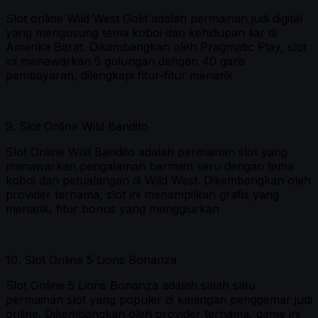
Slot online Wild West Gold adalah permainan judi digital
yang mengusung tema koboi dan kehidupan liar di
Amerika Barat. Dikembangkan oleh Pragmatic Play, slot
ini menawarkan 5 gulungan dengan 40 garis
pembayaran, dilengkapi fitur-fitur menarik
9. Slot Online Wild Bandito
Slot Online Wild Bandito adalah permainan slot yang
menawarkan pengalaman bermain seru dengan tema
koboi dan petualangan di Wild West. Dikembangkan oleh
provider ternama, slot ini menampilkan grafis yang
menarik, fitur bonus yang menggiurkan
10. Slot Online 5 Lions Bonanza
Slot Online 5 Lions Bonanza adalah salah satu
permainan slot yang populer di kalangan penggemar judi
online. Dikembangkan oleh provider ternama, game ini