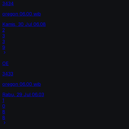
3434
oregon 06.00 wib
Kamis, 30 Jul
06.08
2
3
3
9
OE
3433
oregon 06.00 wib
Rabu, 29 Jul
06.03
1
0
8
8