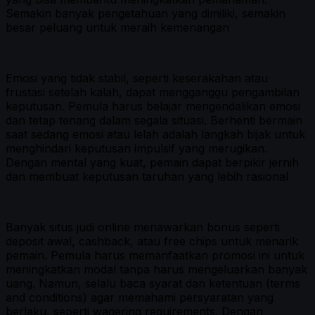
Semakin banyak pengetahuan yang dimiliki, semakin
besar peluang untuk meraih kemenangan
Emosi yang tidak stabil, seperti keserakahan atau
frustasi setelah kalah, dapat mengganggu pengambilan
keputusan. Pemula harus belajar mengendalikan emosi
dan tetap tenang dalam segala situasi. Berhenti bermain
saat sedang emosi atau lelah adalah langkah bijak untuk
menghindari keputusan impulsif yang merugikan.
Dengan mental yang kuat, pemain dapat berpikir jernih
dan membuat keputusan taruhan yang lebih rasional
Banyak situs judi online menawarkan bonus seperti
deposit awal, cashback, atau free chips untuk menarik
pemain. Pemula harus memanfaatkan promosi ini untuk
meningkatkan modal tanpa harus mengeluarkan banyak
uang. Namun, selalu baca syarat dan ketentuan (terms
and conditions) agar memahami persyaratan yang
berlaku, seperti wagering requirements. Dengan