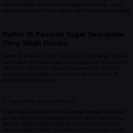
memanfaatkan bonus secara optimal, peluang untuk
menang bisa lebih besar tanpa risiko finansial yang tinggi
Daftar 15 Pasaran Togel Terpopuler
Yang Wajib Dicoba
Daftar 15 Pasaran Togel Terpopuler Yang Wajib Dicoba
merupakan panduan bagi para penggemar togel online
yang ingin mencoba variasi pasaran terbaik di dunia.
Konten ini menyajikan informasi lengkap seputar 15
pasaran togel ternama
1. Togel Online Singapore Pools
Togel Online Singapore Pools adalah bentuk perjudian
daring yang memungkinkan pemain untuk memasang
taruhan pada angka-angka tertentu dengan harapan
memenangkan hadiah berdasarkan hasil undian resmi