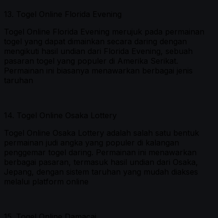
13. Togel Online Florida Evening
Togel Online Florida Evening merujuk pada permainan
togel yang dapat dimainkan secara daring dengan
mengikuti hasil undian dari Florida Evening, sebuah
pasaran togel yang populer di Amerika Serikat.
Permainan ini biasanya menawarkan berbagai jenis
taruhan
14. Togel Online Osaka Lottery
Togel Online Osaka Lottery adalah salah satu bentuk
permainan judi angka yang populer di kalangan
penggemar togel daring. Permainan ini menawarkan
berbagai pasaran, termasuk hasil undian dari Osaka,
Jepang, dengan sistem taruhan yang mudah diakses
melalui platform online
15. Togel Online Damacai