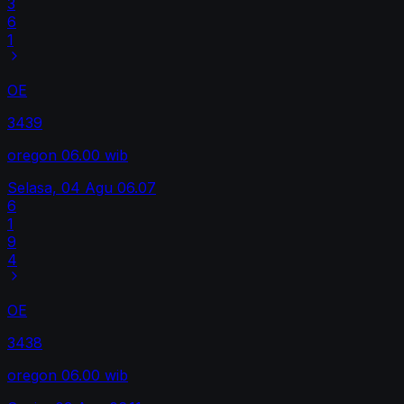
3
6
1
OE
3439
oregon 06.00 wib
Selasa, 04 Agu
06.07
6
1
9
4
OE
3438
oregon 06.00 wib