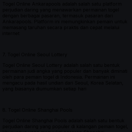
Togel Online Ankarapools adalah salah satu platform
perjudian daring yang menawarkan permainan togel
dengan berbagai pasaran, termasuk pasaran dari
Ankarapools. Platform ini memungkinkan pemain untuk
memasang taruhan secara praktis dan cepat melalui
internet
7. Togel Online Seoul Lottery
Togel Online Seoul Lottery adalah salah satu bentuk
permainan judi angka yang populer dan banyak diminati
oleh para pemain togel di Indonesia. Permainan ini
mengacu pada hasil undian dari Seoul, Korea Selatan,
yang biasanya diumumkan setiap hari
8. Togel Online Shanghai Pools
Togel Online Shanghai Pools adalah salah satu bentuk
perjudian daring yang populer di kalangan pemain togel,