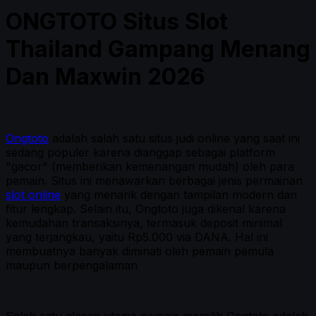
ONGTOTO Situs Slot
Thailand Gampang Menang
Dan Maxwin 2026
Ongtoto
adalah salah satu situs judi online yang saat ini
sedang populer karena dianggap sebagai platform
"gacor" (memberikan kemenangan mudah) oleh para
pemain. Situs ini menawarkan berbagai jenis permainan
slot online
yang menarik dengan tampilan modern dan
fitur lengkap. Selain itu, Ongtoto juga dikenal karena
kemudahan transaksinya, termasuk deposit minimal
yang terjangkau, yaitu Rp5.000 via DANA. Hal ini
membuatnya banyak diminati oleh pemain pemula
maupun berpengalaman
Salah satu alasan utama pemain memilih Ongtoto adalah