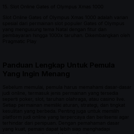
15. Slot Online Gates of Olympus Xmas 1000
Slot Online Gates of Olympus Xmas 1000 adalah varian
spesial dari permainan slot populer Gates of Olympus
yang mengusung tema Natal dengan fitur dan
pembayaran hingga 1000x taruhan. Dikembangkan oleh
Pragmatic Play
Panduan Lengkap Untuk Pemula
Yang Ingin Menang
Sebelum memulai, pemula harus memahami dasar-dasar
judi online, termasuk jenis permainan yang tersedia
seperti poker, slot, taruhan olahraga, atau casino live.
Setiap permainan memiliki aturan, strategi, dan tingkat
kesulitan yang berbeda. Penting juga untuk memilih
platform judi online yang terpercaya dan berlisensi agar
terhindar dari penipuan. Dengan pemahaman dasar
yang kuat, pemain dapat lebih siap menghadapi