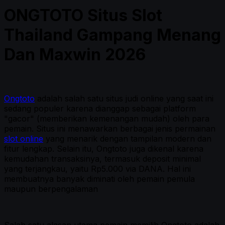
ONGTOTO Situs Slot
Thailand Gampang Menang
Dan Maxwin 2026
Ongtoto
adalah salah satu situs judi online yang saat ini
sedang populer karena dianggap sebagai platform
"gacor" (memberikan kemenangan mudah) oleh para
pemain. Situs ini menawarkan berbagai jenis permainan
slot online
yang menarik dengan tampilan modern dan
fitur lengkap. Selain itu, Ongtoto juga dikenal karena
kemudahan transaksinya, termasuk deposit minimal
yang terjangkau, yaitu Rp5.000 via DANA. Hal ini
membuatnya banyak diminati oleh pemain pemula
maupun berpengalaman
Salah satu alasan utama pemain memilih Ongtoto adalah