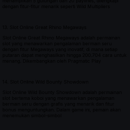
menampilkan 5 gulungan dan 20 paylines, dilengkapi
dengan fitur-fitur menarik seperti Wild Multipliers
13. Slot Online Great Rhino Megaways
Slot Online Great Rhino Megaways adalah permainan
slot yang menawarkan pengalaman bermain seru
dengan fitur Megaways yang inovatif, di mana setiap
putaran dapat menghasilkan hingga 200.704 cara untuk
menang. Dikembangkan oleh Pragmatic Play
14. Slot Online Wild Bounty Showdown
Slot Online Wild Bounty Showdown adalah permainan
slot bertema koboi yang menawarkan pengalaman
bermain seru dengan grafis yang menarik dan fitur
bonus menguntungkan. Dalam game ini, pemain akan
menemukan simbol-simbol