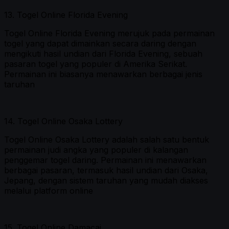
13. Togel Online Florida Evening
Togel Online Florida Evening merujuk pada permainan
togel yang dapat dimainkan secara daring dengan
mengikuti hasil undian dari Florida Evening, sebuah
pasaran togel yang populer di Amerika Serikat.
Permainan ini biasanya menawarkan berbagai jenis
taruhan
14. Togel Online Osaka Lottery
Togel Online Osaka Lottery adalah salah satu bentuk
permainan judi angka yang populer di kalangan
penggemar togel daring. Permainan ini menawarkan
berbagai pasaran, termasuk hasil undian dari Osaka,
Jepang, dengan sistem taruhan yang mudah diakses
melalui platform online
15. Togel Online Damacai