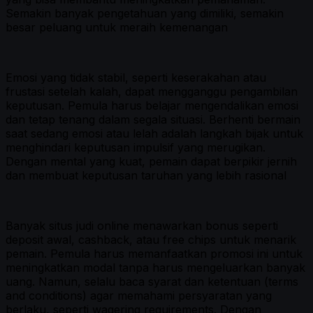
Semakin banyak pengetahuan yang dimiliki, semakin
besar peluang untuk meraih kemenangan
Emosi yang tidak stabil, seperti keserakahan atau
frustasi setelah kalah, dapat mengganggu pengambilan
keputusan. Pemula harus belajar mengendalikan emosi
dan tetap tenang dalam segala situasi. Berhenti bermain
saat sedang emosi atau lelah adalah langkah bijak untuk
menghindari keputusan impulsif yang merugikan.
Dengan mental yang kuat, pemain dapat berpikir jernih
dan membuat keputusan taruhan yang lebih rasional
Banyak situs judi online menawarkan bonus seperti
deposit awal, cashback, atau free chips untuk menarik
pemain. Pemula harus memanfaatkan promosi ini untuk
meningkatkan modal tanpa harus mengeluarkan banyak
uang. Namun, selalu baca syarat dan ketentuan (terms
and conditions) agar memahami persyaratan yang
berlaku, seperti wagering requirements. Dengan