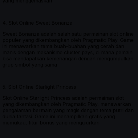
yang menggemaskan
4. Slot Online Sweet Bonanza
Sweet Bonanza adalah salah satu permainan slot online
populer yang dikembangkan oleh Pragmatic Play. Game
ini menawarkan tema buah-buahan yang cerah dan
manis dengan mekanisme cluster pays, di mana pemain
bisa mendapatkan kemenangan dengan mengumpulkan
grup simbol yang sama
5. Slot Online Starlight Princess
Slot Online Starlight Princess adalah permainan slot
yang dikembangkan oleh Pragmatic Play, menawarkan
pengalaman bermain yang magis dengan tema putri dan
dunia fantasi. Game ini menampilkan grafis yang
memukau, fitur bonus yang menggiurkan