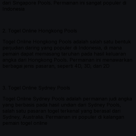
dari Singapore Pools. Permainan ini sangat populer di
Indonesia
2. Togel Online Hongkong Pools
Togel Online Hongkong Pools adalah salah satu bentuk
perjudian daring yang populer di Indonesia, di mana
pemain dapat memasang taruhan pada hasil keluaran
angka dari Hongkong Pools. Permainan ini menawarkan
berbagai jenis pasaran, seperti 4D, 3D, dan 2D
3. Togel Online Sydney Pools
Togel Online Sydney Pools adalah permainan judi angka
yang berbasis pada hasil undian dari Sydney Pools,
salah satu pasaran togel terkenal yang berasal dari
Sydney, Australia. Permainan ini populer di kalangan
pemain togel online