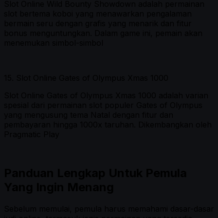
Slot Online Wild Bounty Showdown adalah permainan
slot bertema koboi yang menawarkan pengalaman
bermain seru dengan grafis yang menarik dan fitur
bonus menguntungkan. Dalam game ini, pemain akan
menemukan simbol-simbol
15. Slot Online Gates of Olympus Xmas 1000
Slot Online Gates of Olympus Xmas 1000 adalah varian
spesial dari permainan slot populer Gates of Olympus
yang mengusung tema Natal dengan fitur dan
pembayaran hingga 1000x taruhan. Dikembangkan oleh
Pragmatic Play
Panduan Lengkap Untuk Pemula
Yang Ingin Menang
Sebelum memulai, pemula harus memahami dasar-dasar