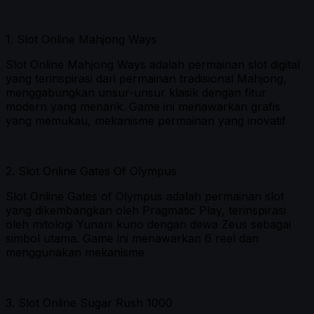
1. Slot Online Mahjong Ways
Slot Online Mahjong Ways adalah permainan slot digital
yang terinspirasi dari permainan tradisional Mahjong,
menggabungkan unsur-unsur klasik dengan fitur
modern yang menarik. Game ini menawarkan grafis
yang memukau, mekanisme permainan yang inovatif
2. Slot Online Gates Of Olympus
Slot Online Gates of Olympus adalah permainan slot
yang dikembangkan oleh Pragmatic Play, terinspirasi
oleh mitologi Yunani kuno dengan dewa Zeus sebagai
simbol utama. Game ini menawarkan 6 reel dan
menggunakan mekanisme
3. Slot Online Sugar Rush 1000