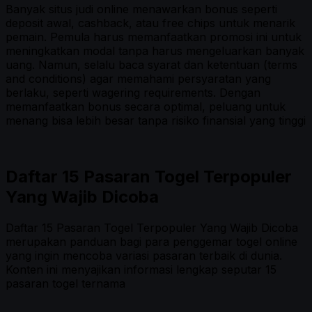
Banyak situs judi online menawarkan bonus seperti
deposit awal, cashback, atau free chips untuk menarik
pemain. Pemula harus memanfaatkan promosi ini untuk
meningkatkan modal tanpa harus mengeluarkan banyak
uang. Namun, selalu baca syarat dan ketentuan (terms
and conditions) agar memahami persyaratan yang
berlaku, seperti wagering requirements. Dengan
memanfaatkan bonus secara optimal, peluang untuk
menang bisa lebih besar tanpa risiko finansial yang tinggi
Daftar 15 Pasaran Togel Terpopuler
Yang Wajib Dicoba
Daftar 15 Pasaran Togel Terpopuler Yang Wajib Dicoba
merupakan panduan bagi para penggemar togel online
yang ingin mencoba variasi pasaran terbaik di dunia.
Konten ini menyajikan informasi lengkap seputar 15
pasaran togel ternama