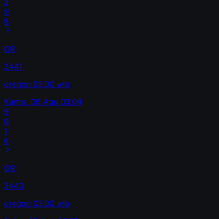
3
9
8
OR
3441
oregon 03.00 wib
Kamis, 06 Agu
03.04
9
0
1
6
OR
3440
oregon 03.00 wib