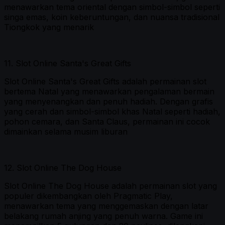
menawarkan tema oriental dengan simbol-simbol seperti
singa emas, koin keberuntungan, dan nuansa tradisional
Tiongkok yang menarik
11. Slot Online Santa's Great Gifts
Slot Online Santa's Great Gifts adalah permainan slot
bertema Natal yang menawarkan pengalaman bermain
yang menyenangkan dan penuh hadiah. Dengan grafis
yang cerah dan simbol-simbol khas Natal seperti hadiah,
pohon cemara, dan Santa Claus, permainan ini cocok
dimainkan selama musim liburan
12. Slot Online The Dog House
Slot Online The Dog House adalah permainan slot yang
populer dikembangkan oleh Pragmatic Play,
menawarkan tema yang menggemaskan dengan latar
belakang rumah anjing yang penuh warna. Game ini