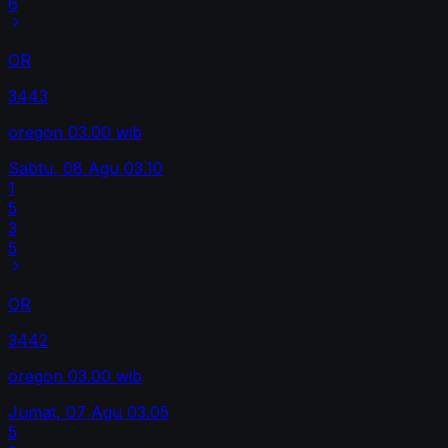
6
OR
3443
oregon 03.00 wib
Sabtu, 08 Agu
03.10
1
5
3
5
OR
3442
oregon 03.00 wib
Jumat, 07 Agu
03.05
5