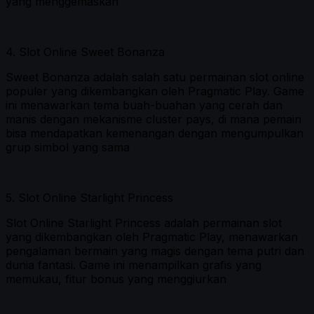
yang menggemaskan
4. Slot Online Sweet Bonanza
Sweet Bonanza adalah salah satu permainan slot online
populer yang dikembangkan oleh Pragmatic Play. Game
ini menawarkan tema buah-buahan yang cerah dan
manis dengan mekanisme cluster pays, di mana pemain
bisa mendapatkan kemenangan dengan mengumpulkan
grup simbol yang sama
5. Slot Online Starlight Princess
Slot Online Starlight Princess adalah permainan slot
yang dikembangkan oleh Pragmatic Play, menawarkan
pengalaman bermain yang magis dengan tema putri dan
dunia fantasi. Game ini menampilkan grafis yang
memukau, fitur bonus yang menggiurkan