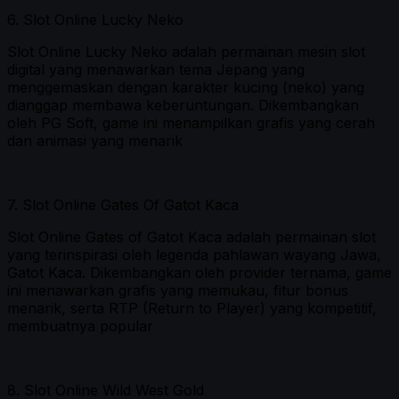
6. Slot Online Lucky Neko
Slot Online Lucky Neko adalah permainan mesin slot
digital yang menawarkan tema Jepang yang
menggemaskan dengan karakter kucing (neko) yang
dianggap membawa keberuntungan. Dikembangkan
oleh PG Soft, game ini menampilkan grafis yang cerah
dan animasi yang menarik
7. Slot Online Gates Of Gatot Kaca
Slot Online Gates of Gatot Kaca adalah permainan slot
yang terinspirasi oleh legenda pahlawan wayang Jawa,
Gatot Kaca. Dikembangkan oleh provider ternama, game
ini menawarkan grafis yang memukau, fitur bonus
menarik, serta RTP (Return to Player) yang kompetitif,
membuatnya popular
8. Slot Online Wild West Gold