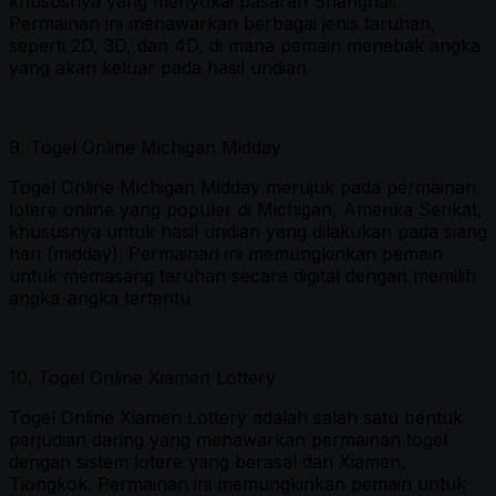
khususnya yang menyukai pasaran Shanghai.
Permainan ini menawarkan berbagai jenis taruhan,
seperti 2D, 3D, dan 4D, di mana pemain menebak angka
yang akan keluar pada hasil undian
9. Togel Online Michigan Midday
Togel Online Michigan Midday merujuk pada permainan
lotere online yang populer di Michigan, Amerika Serikat,
khususnya untuk hasil undian yang dilakukan pada siang
hari (midday). Permainan ini memungkinkan pemain
untuk memasang taruhan secara digital dengan memilih
angka-angka tertentu
10. Togel Online Xiamen Lottery
Togel Online Xiamen Lottery adalah salah satu bentuk
perjudian daring yang menawarkan permainan togel
dengan sistem lotere yang berasal dari Xiamen,
Tiongkok. Permainan ini memungkinkan pemain untuk