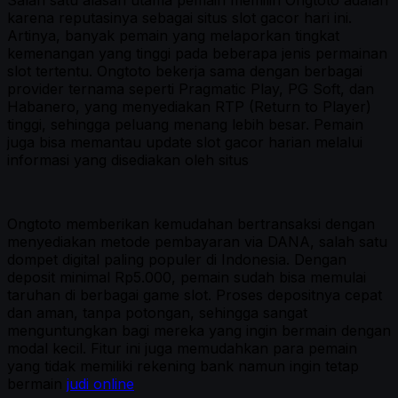
karena reputasinya sebagai situs slot gacor hari ini.
Artinya, banyak pemain yang melaporkan tingkat
kemenangan yang tinggi pada beberapa jenis permainan
slot tertentu. Ongtoto bekerja sama dengan berbagai
provider ternama seperti Pragmatic Play, PG Soft, dan
Habanero, yang menyediakan RTP (Return to Player)
tinggi, sehingga peluang menang lebih besar. Pemain
juga bisa memantau update slot gacor harian melalui
informasi yang disediakan oleh situs
Ongtoto memberikan kemudahan bertransaksi dengan
menyediakan metode pembayaran via DANA, salah satu
dompet digital paling populer di Indonesia. Dengan
deposit minimal Rp5.000, pemain sudah bisa memulai
taruhan di berbagai game slot. Proses depositnya cepat
dan aman, tanpa potongan, sehingga sangat
menguntungkan bagi mereka yang ingin bermain dengan
modal kecil. Fitur ini juga memudahkan para pemain
yang tidak memiliki rekening bank namun ingin tetap
bermain
judi online