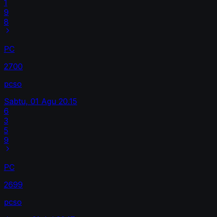
1
9
8
PC
2700
pcso
Sabtu, 01 Agu
20.15
6
3
5
9
PC
2699
pcso