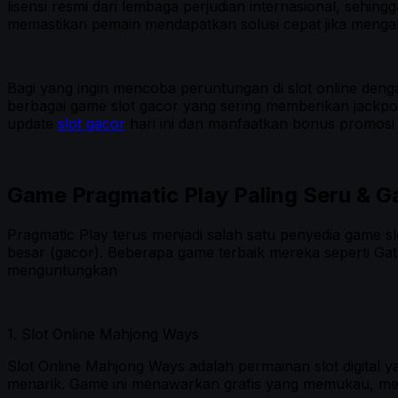
lisensi resmi dari lembaga perjudian internasional, sehi
memastikan pemain mendapatkan solusi cepat jika mengal
Bagi yang ingin mencoba peruntungan di slot online deng
berbagai game slot gacor yang sering memberikan jackpot
update
slot gacor
hari ini dan manfaatkan bonus promosi
Game Pragmatic Play Paling Seru & 
Pragmatic Play terus menjadi salah satu penyedia game 
besar (gacor). Beberapa game terbaik mereka seperti Gat
menguntungkan
1. Slot Online Mahjong Ways
Slot Online Mahjong Ways adalah permainan slot digital 
menarik. Game ini menawarkan grafis yang memukau, me