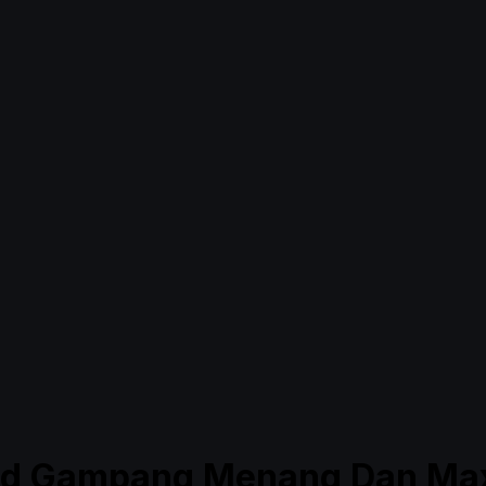
and Gampang Menang Dan Ma