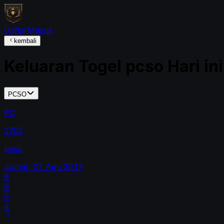
Daftar
Masuk
kembali
Keluaran Togel
pcso
Hari ini
PCSO
PC
2705
pcso
Jumat, 07 Agu
20.17
6
9
6
4