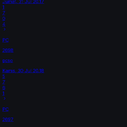
Jumat, 31 Jul
20.17
1
7
0
4
PC
2698
pcso
Kamis, 30 Jul
20.18
5
7
6
1
PC
2697