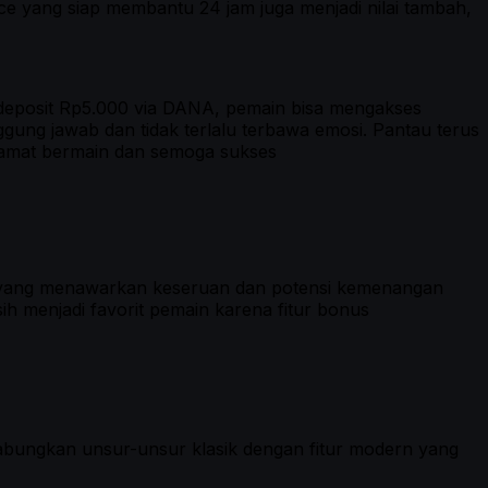
ice yang siap membantu 24 jam juga menjadi nilai tambah,
n deposit Rp5.000 via DANA, pemain bisa mengakses
gung jawab dan tidak terlalu terbawa emosi. Pantau terus
lamat bermain dan semoga sukses
dul yang menawarkan keseruan dan potensi kemenangan
h menjadi favorit pemain karena fitur bonus
ggabungkan unsur-unsur klasik dengan fitur modern yang