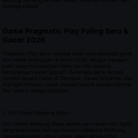
semoga sukses
Game Pragmatic Play Paling Seru &
Gacor 2026
Pragmatic Play terus menjadi salah satu penyedia game
slot online terpopuler di tahun 2026, dengan beragam
judul yang menawarkan keseruan dan potensi
kemenangan besar (gacor). Beberapa game terbaik
mereka seperti Gates of Olympus, Sweet Bonanza, dan
Starlight Princess masih menjadi favorit pemain karena
fitur bonus menguntungkan
1. Slot Online Mahjong Ways
Slot Online Mahjong Ways adalah permainan slot digital
yang terinspirasi dari permainan tradisional Mahjong,
menggabungkan unsur-unsur klasik dengan fitur