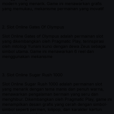
modern yang menarik. Game ini menawarkan grafis
yang memukau, mekanisme permainan yang inovatif
2. Slot Online Gates Of Olympus
Slot Online Gates of Olympus adalah permainan slot
yang dikembangkan oleh Pragmatic Play, terinspirasi
oleh mitologi Yunani kuno dengan dewa Zeus sebagai
simbol utama. Game ini menawarkan 6 reel dan
menggunakan mekanisme
3. Slot Online Sugar Rush 1000
Slot Online Sugar Rush 1000 adalah permainan slot
yang menarik dengan tema manis dan penuh warna,
menawarkan pengalaman bermain yang seru dan
menghibur. Dikembangkan oleh Pragmatic Play, game ini
menampilkan desain grafis yang cerah dengan simbol-
simbol seperti permen, lolipop, dan karakter kartun