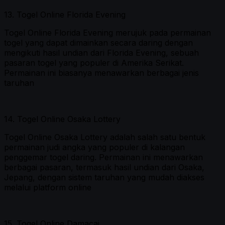
13. Togel Online Florida Evening
Togel Online Florida Evening merujuk pada permainan
togel yang dapat dimainkan secara daring dengan
mengikuti hasil undian dari Florida Evening, sebuah
pasaran togel yang populer di Amerika Serikat.
Permainan ini biasanya menawarkan berbagai jenis
taruhan
14. Togel Online Osaka Lottery
Togel Online Osaka Lottery adalah salah satu bentuk
permainan judi angka yang populer di kalangan
penggemar togel daring. Permainan ini menawarkan
berbagai pasaran, termasuk hasil undian dari Osaka,
Jepang, dengan sistem taruhan yang mudah diakses
melalui platform online
15. Togel Online Damacai