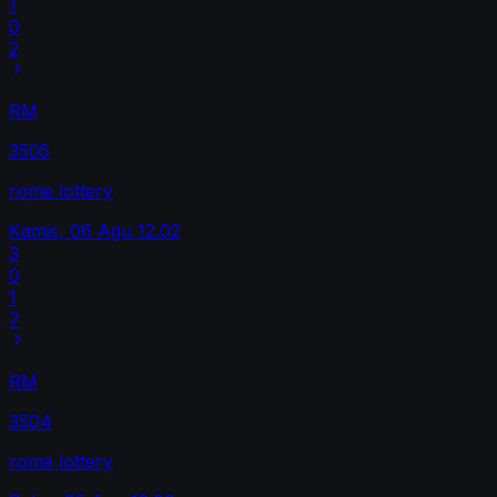
1
0
2
RM
3505
rome lottery
Kamis, 06 Agu
12.02
3
0
1
7
RM
3504
rome lottery