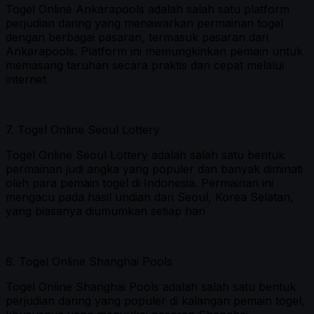
Togel Online Ankarapools adalah salah satu platform
perjudian daring yang menawarkan permainan togel
dengan berbagai pasaran, termasuk pasaran dari
Ankarapools. Platform ini memungkinkan pemain untuk
memasang taruhan secara praktis dan cepat melalui
internet
7. Togel Online Seoul Lottery
Togel Online Seoul Lottery adalah salah satu bentuk
permainan judi angka yang populer dan banyak diminati
oleh para pemain togel di Indonesia. Permainan ini
mengacu pada hasil undian dari Seoul, Korea Selatan,
yang biasanya diumumkan setiap hari
8. Togel Online Shanghai Pools
Togel Online Shanghai Pools adalah salah satu bentuk
perjudian daring yang populer di kalangan pemain togel,