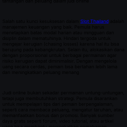
tantangan dan peluang dalam judi online
Salah satu kunci kesuksesan dalam
Slot Thailand
adalah
manajemen keuangan yang baik. Pemula harus
menetapkan batas modal harian atau mingguan dan
disiplin dalam mematuhinya. Hindari tergoda untuk
mengejar kerugian (chasing losses) karena hal itu bisa
berujung pada kebangkrutan. Selain itu, alokasikan dana
dengan proporsional untuk berbagai permainan agar
risiko kerugian dapat diminimalisir. Dengan mengelola
uang secara cerdas, pemain bisa bertahan lebih lama
dan meningkatkan peluang menang
Judi online bukan sekadar permainan untung-untungan,
tetapi juga membutuhkan strategi. Pemula disarankan
untuk mempelajari tips dari pemain berpengalaman,
seperti cara membaca peluang, mengatur taruhan, atau
memanfaatkan bonus dan promosi. Banyak sumber
daya gratis seperti forum, video tutorial, atau artikel
yang bisa membantu meningkatkan pemahaman.