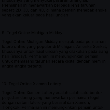
khususnya yang menyukai pasaran Shanghai.
Permainan ini menawarkan berbagai jenis taruhan,
seperti 2D, 3D, dan 4D, di mana pemain menebak angka
yang akan keluar pada hasil undian
9. Togel Online Michigan Midday
Togel Online Michigan Midday merujuk pada permainan
lotere online yang populer di Michigan, Amerika Serikat,
khususnya untuk hasil undian yang dilakukan pada siang
hari (midday). Permainan ini memungkinkan pemain
untuk memasang taruhan secara digital dengan memilih
angka-angka tertentu
10. Togel Online Xiamen Lottery
Togel Online Xiamen Lottery adalah salah satu bentuk
perjudian daring yang menawarkan permainan togel
dengan sistem lotere yang berasal dari Xiamen,
Tiongkok. Permainan ini memungkinkan pemain untuk