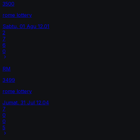
3500
rome lottery
Sabtu, 01 Agu
12.01
2
7
6
0
RM
3499
rome lottery
Jumat, 31 Jul
12.04
7
0
0
5