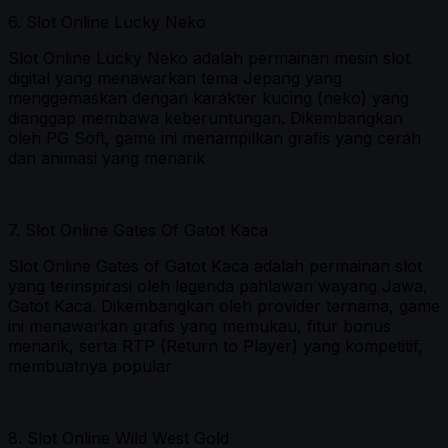
6. Slot Online Lucky Neko
Slot Online Lucky Neko adalah permainan mesin slot
digital yang menawarkan tema Jepang yang
menggemaskan dengan karakter kucing (neko) yang
dianggap membawa keberuntungan. Dikembangkan
oleh PG Soft, game ini menampilkan grafis yang cerah
dan animasi yang menarik
7. Slot Online Gates Of Gatot Kaca
Slot Online Gates of Gatot Kaca adalah permainan slot
yang terinspirasi oleh legenda pahlawan wayang Jawa,
Gatot Kaca. Dikembangkan oleh provider ternama, game
ini menawarkan grafis yang memukau, fitur bonus
menarik, serta RTP (Return to Player) yang kompetitif,
membuatnya popular
8. Slot Online Wild West Gold