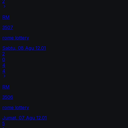
2
RM
3507
rome lottery
Sabtu, 08 Agu
12.01
2
0
4
4
RM
3506
rome lottery
Jumat, 07 Agu
12.01
5