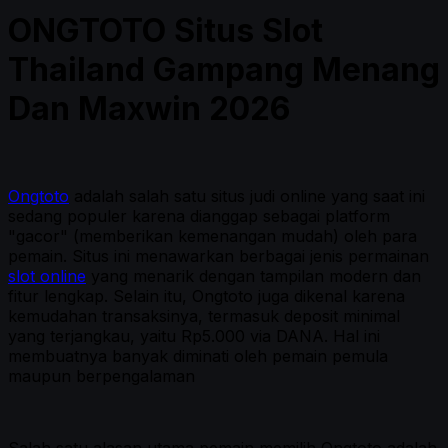
ONGTOTO Situs Slot
Thailand Gampang Menang
Dan Maxwin 2026
Ongtoto
adalah salah satu situs judi online yang saat ini
sedang populer karena dianggap sebagai platform
"gacor" (memberikan kemenangan mudah) oleh para
pemain. Situs ini menawarkan berbagai jenis permainan
slot online
yang menarik dengan tampilan modern dan
fitur lengkap. Selain itu, Ongtoto juga dikenal karena
kemudahan transaksinya, termasuk deposit minimal
yang terjangkau, yaitu Rp5.000 via DANA. Hal ini
membuatnya banyak diminati oleh pemain pemula
maupun berpengalaman
Salah satu alasan utama pemain memilih Ongtoto adalah