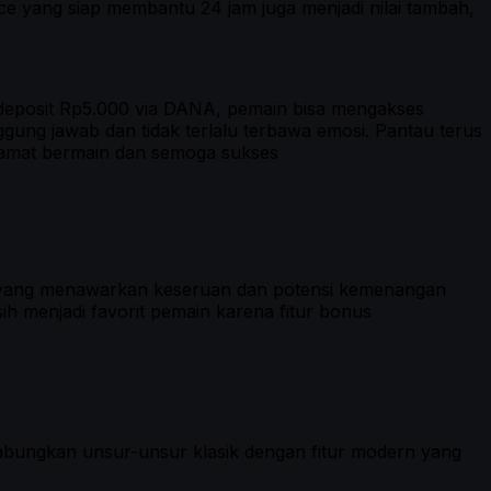
ice yang siap membantu 24 jam juga menjadi nilai tambah,
n deposit Rp5.000 via DANA, pemain bisa mengakses
gung jawab dan tidak terlalu terbawa emosi. Pantau terus
lamat bermain dan semoga sukses
dul yang menawarkan keseruan dan potensi kemenangan
h menjadi favorit pemain karena fitur bonus
ggabungkan unsur-unsur klasik dengan fitur modern yang