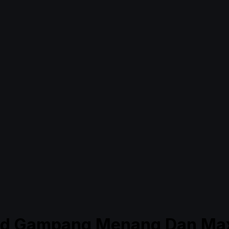
and Gampang Menang Dan Ma