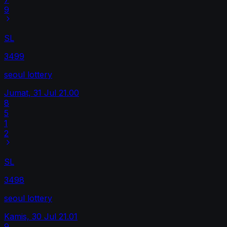
9
SL
3499
seoul lottery
Jumat, 31 Jul
21.00
8
5
1
2
SL
3498
seoul lottery
Kamis, 30 Jul
21.01
9