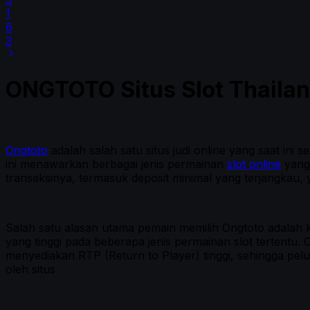
1
6
3
ONGTOTO Situs Slot Thail
Ongtoto
adalah salah satu situs judi online yang saat i
ini menawarkan berbagai jenis permainan
slot online
yang 
transaksinya, termasuk deposit minimal yang terjangkau
Salah satu alasan utama pemain memilih Ongtoto adalah k
yang tinggi pada beberapa jenis permainan slot tertentu
menyediakan RTP (Return to Player) tinggi, sehingga pel
oleh situs