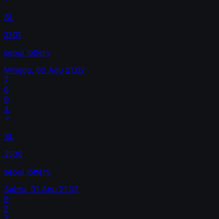
SL
3501
seoul lottery
Minggu, 02 Agu
21.02
7
8
9
4
SL
3500
seoul lottery
Sabtu, 01 Agu
21.03
9
2
7