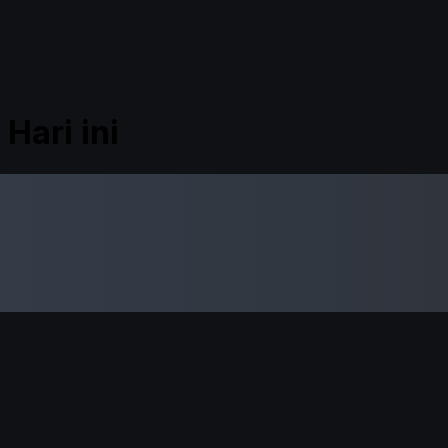
Hari ini