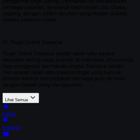
penggemar togel daring. Permainan ini menawarkan
berbagai pasaran, termasuk hasil undian dari Osaka,
Jepang, dengan sistem taruhan yang mudah diakses
melalui platform online
15. Togel Online Damacai
Togel Online Damacai adalah salah satu bentuk
perjudian daring yang populer di Indonesia, khususnya
bagi penggemar permainan angka. Damacai sendiri
merupakan salah satu pasaran togel yang banyak
diminati karena menyediakan berbagai jenis taruhan
dengan hadiah yang menggiurkan
Lihat Semua
home
explore