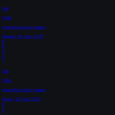
SM
1066
shanghai pools malam
Selasa, 04 Agu
23.07
6
8
4
0
SM
1065
shanghai pools malam
Senin, 03 Agu
23.10
8
2
2