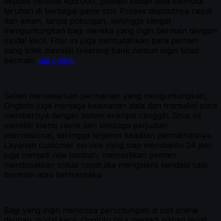
deposit minimal Rp5.000, pemain sudah bisa memulai
taruhan di berbagai game slot. Proses depositnya cepat
dan aman, tanpa potongan, sehingga sangat
menguntungkan bagi mereka yang ingin bermain dengan
modal kecil. Fitur ini juga memudahkan para pemain
yang tidak memiliki rekening bank namun ingin tetap
bermain
judi online
Selain menawarkan permainan yang menguntungkan,
Ongtoto juga menjaga keamanan data dan transaksi para
membernya dengan sistem enkripsi canggih. Situs ini
memiliki lisensi resmi dari lembaga perjudian
internasional, sehingga terjamin keadilan permainannya.
Layanan customer service yang siap membantu 24 jam
juga menjadi nilai tambah, memastikan pemain
mendapatkan solusi cepat jika mengalami kendala saat
bermain atau bertransaksi
Bagi yang ingin mencoba peruntungan di slot online
dengan modal kecil, Ongtoto bisa menjadi pilihan tepat.