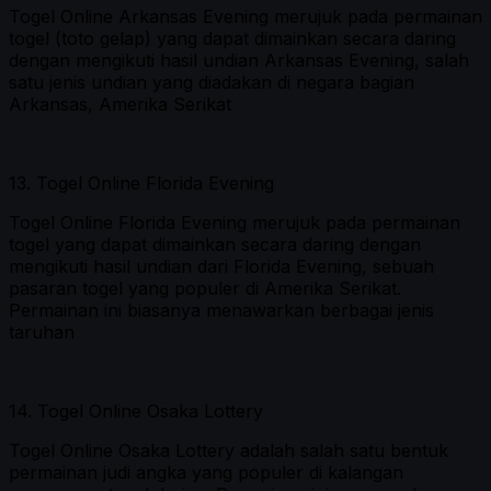
Togel Online Arkansas Evening merujuk pada permainan
togel (toto gelap) yang dapat dimainkan secara daring
dengan mengikuti hasil undian Arkansas Evening, salah
satu jenis undian yang diadakan di negara bagian
Arkansas, Amerika Serikat
13. Togel Online Florida Evening
Togel Online Florida Evening merujuk pada permainan
togel yang dapat dimainkan secara daring dengan
mengikuti hasil undian dari Florida Evening, sebuah
pasaran togel yang populer di Amerika Serikat.
Permainan ini biasanya menawarkan berbagai jenis
taruhan
14. Togel Online Osaka Lottery
Togel Online Osaka Lottery adalah salah satu bentuk
permainan judi angka yang populer di kalangan