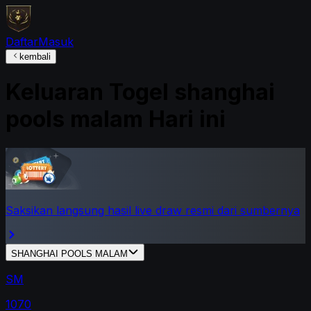
Daftar
Masuk
kembali
Keluaran Togel
shanghai
pools malam
Hari ini
Saksikan langsung hasil live draw resmi dari sumbernya
SHANGHAI POOLS MALAM
SM
1070