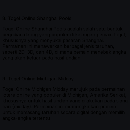
8. Togel Online Shanghai Pools
Togel Online Shanghai Pools adalah salah satu bentuk
perjudian daring yang populer di kalangan pemain togel,
khususnya yang menyukai pasaran Shanghai.
Permainan ini menawarkan berbagai jenis taruhan,
seperti 2D, 3D, dan 4D, di mana pemain menebak angka
yang akan keluar pada hasil undian
9. Togel Online Michigan Midday
Togel Online Michigan Midday merujuk pada permainan
lotere online yang populer di Michigan, Amerika Serikat,
khususnya untuk hasil undian yang dilakukan pada siang
hari (midday). Permainan ini memungkinkan pemain
untuk memasang taruhan secara digital dengan memilih
angka-angka tertentu