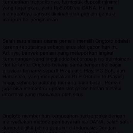
kemudahan transaksinya, termasuk deposit minimal
yang terjangkau, yaitu Rp5.000 via DANA. Hal ini
membuatnya banyak diminati oleh pemain pemula
maupun berpengalaman
Salah satu alasan utama pemain memilih Ongtoto adalah
karena reputasinya sebagai situs slot gacor hari ini.
Artinya, banyak pemain yang melaporkan tingkat
kemenangan yang tinggi pada beberapa jenis permainan
slot tertentu. Ongtoto bekerja sama dengan berbagai
provider ternama seperti Pragmatic Play, PG Soft, dan
Habanero, yang menyediakan RTP (Return to Player)
tinggi, sehingga peluang menang lebih besar. Pemain
juga bisa memantau update slot gacor harian melalui
informasi yang disediakan oleh situs
Ongtoto memberikan kemudahan bertransaksi dengan
menyediakan metode pembayaran via DANA, salah satu
dompet digital paling populer di Indonesia. Dengan