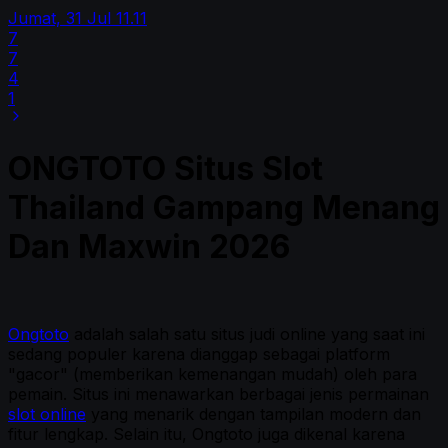
Jumat, 31 Jul
11.11
7
7
4
1
ONGTOTO Situs Slot
Thailand Gampang Menang
Dan Maxwin 2026
Ongtoto
adalah salah satu situs judi online yang saat ini
sedang populer karena dianggap sebagai platform
"gacor" (memberikan kemenangan mudah) oleh para
pemain. Situs ini menawarkan berbagai jenis permainan
slot online
yang menarik dengan tampilan modern dan
fitur lengkap. Selain itu, Ongtoto juga dikenal karena