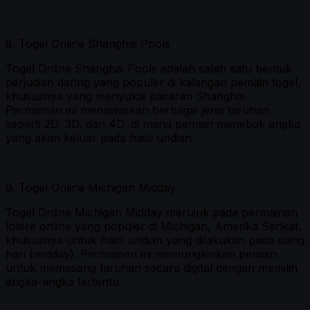
8. Togel Online Shanghai Pools
Togel Online Shanghai Pools adalah salah satu bentuk
perjudian daring yang populer di kalangan pemain togel,
khususnya yang menyukai pasaran Shanghai.
Permainan ini menawarkan berbagai jenis taruhan,
seperti 2D, 3D, dan 4D, di mana pemain menebak angka
yang akan keluar pada hasil undian
9. Togel Online Michigan Midday
Togel Online Michigan Midday merujuk pada permainan
lotere online yang populer di Michigan, Amerika Serikat,
khususnya untuk hasil undian yang dilakukan pada siang
hari (midday). Permainan ini memungkinkan pemain
untuk memasang taruhan secara digital dengan memilih
angka-angka tertentu