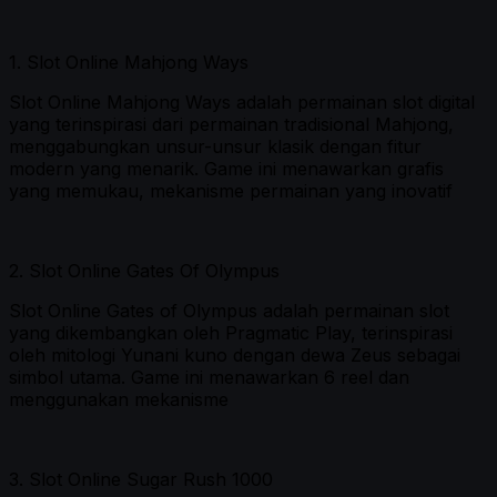
1. Slot Online Mahjong Ways
Slot Online Mahjong Ways adalah permainan slot digital
yang terinspirasi dari permainan tradisional Mahjong,
menggabungkan unsur-unsur klasik dengan fitur
modern yang menarik. Game ini menawarkan grafis
yang memukau, mekanisme permainan yang inovatif
2. Slot Online Gates Of Olympus
Slot Online Gates of Olympus adalah permainan slot
yang dikembangkan oleh Pragmatic Play, terinspirasi
oleh mitologi Yunani kuno dengan dewa Zeus sebagai
simbol utama. Game ini menawarkan 6 reel dan
menggunakan mekanisme
3. Slot Online Sugar Rush 1000