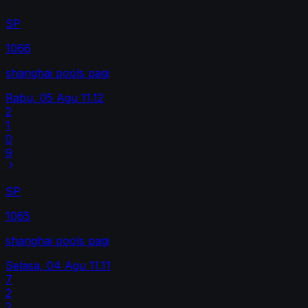
SP
1066
shanghai pools pagi
Rabu, 05 Agu
11.12
2
1
0
9
SP
1065
shanghai pools pagi
Selasa, 04 Agu
11.11
7
2
2