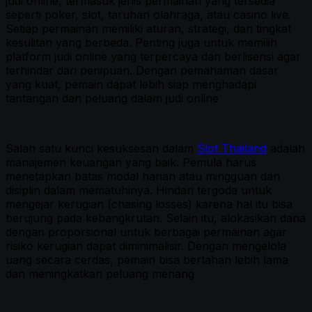
judi online, termasuk jenis permainan yang tersedia
seperti poker, slot, taruhan olahraga, atau casino live.
Setiap permainan memiliki aturan, strategi, dan tingkat
kesulitan yang berbeda. Penting juga untuk memilih
platform judi online yang terpercaya dan berlisensi agar
terhindar dari penipuan. Dengan pemahaman dasar
yang kuat, pemain dapat lebih siap menghadapi
tantangan dan peluang dalam judi online
Salah satu kunci kesuksesan dalam
Slot Thailand
adalah
manajemen keuangan yang baik. Pemula harus
menetapkan batas modal harian atau mingguan dan
disiplin dalam mematuhinya. Hindari tergoda untuk
mengejar kerugian (chasing losses) karena hal itu bisa
berujung pada kebangkrutan. Selain itu, alokasikan dana
dengan proporsional untuk berbagai permainan agar
risiko kerugian dapat diminimalisir. Dengan mengelola
uang secara cerdas, pemain bisa bertahan lebih lama
dan meningkatkan peluang menang