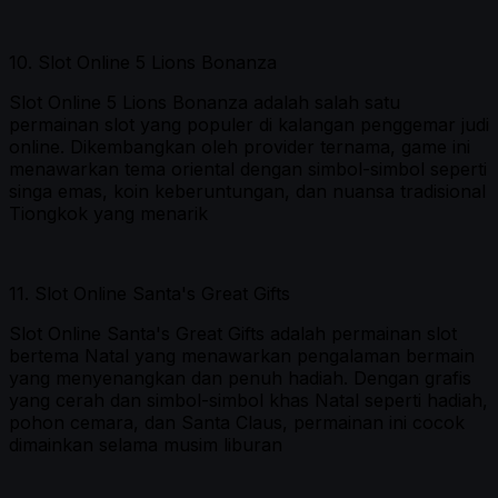
10. Slot Online 5 Lions Bonanza
Slot Online 5 Lions Bonanza adalah salah satu
permainan slot yang populer di kalangan penggemar judi
online. Dikembangkan oleh provider ternama, game ini
menawarkan tema oriental dengan simbol-simbol seperti
singa emas, koin keberuntungan, dan nuansa tradisional
Tiongkok yang menarik
11. Slot Online Santa's Great Gifts
Slot Online Santa's Great Gifts adalah permainan slot
bertema Natal yang menawarkan pengalaman bermain
yang menyenangkan dan penuh hadiah. Dengan grafis
yang cerah dan simbol-simbol khas Natal seperti hadiah,
pohon cemara, dan Santa Claus, permainan ini cocok
dimainkan selama musim liburan