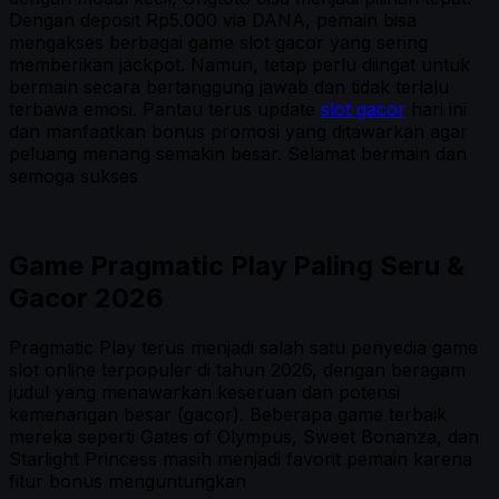
Dengan deposit Rp5.000 via DANA, pemain bisa
mengakses berbagai game slot gacor yang sering
memberikan jackpot. Namun, tetap perlu diingat untuk
bermain secara bertanggung jawab dan tidak terlalu
terbawa emosi. Pantau terus update
slot gacor
hari ini
dan manfaatkan bonus promosi yang ditawarkan agar
peluang menang semakin besar. Selamat bermain dan
semoga sukses
Game Pragmatic Play Paling Seru &
Gacor 2026
Pragmatic Play terus menjadi salah satu penyedia game
slot online terpopuler di tahun 2026, dengan beragam
judul yang menawarkan keseruan dan potensi
kemenangan besar (gacor). Beberapa game terbaik
mereka seperti Gates of Olympus, Sweet Bonanza, dan
Starlight Princess masih menjadi favorit pemain karena
fitur bonus menguntungkan