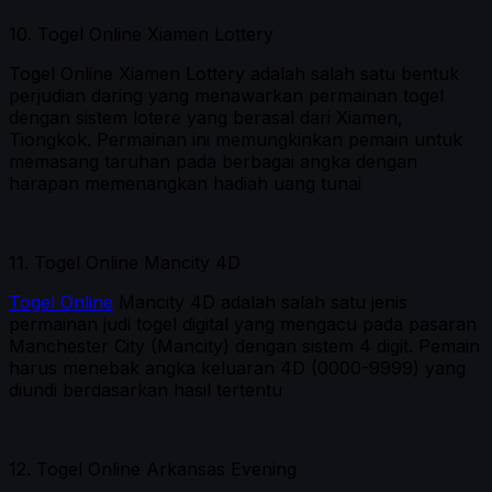
10. Togel Online Xiamen Lottery
Togel Online Xiamen Lottery adalah salah satu bentuk
perjudian daring yang menawarkan permainan togel
dengan sistem lotere yang berasal dari Xiamen,
Tiongkok. Permainan ini memungkinkan pemain untuk
memasang taruhan pada berbagai angka dengan
harapan memenangkan hadiah uang tunai
11. Togel Online Mancity 4D
Togel Online
Mancity 4D adalah salah satu jenis
permainan judi togel digital yang mengacu pada pasaran
Manchester City (Mancity) dengan sistem 4 digit. Pemain
harus menebak angka keluaran 4D (0000-9999) yang
diundi berdasarkan hasil tertentu
12. Togel Online Arkansas Evening