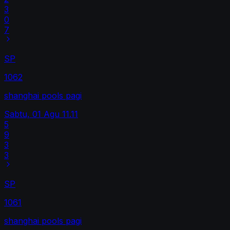
3
0
7
SP
1062
shanghai pools pagi
Sabtu, 01 Agu
11.11
5
9
3
3
SP
1061
shanghai pools pagi