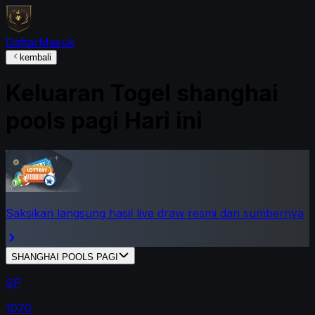
Daftar
Masuk
kembali
Keluaran Togel
shanghai
pools pagi
Hari ini
Saksikan langsung hasil live draw resmi dari sumbernya
SHANGHAI POOLS PAGI
SP
1070