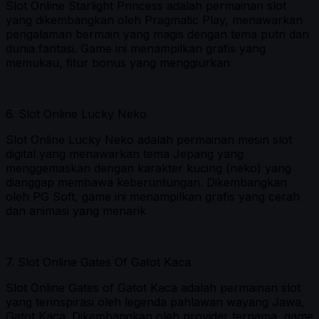
Slot Online Starlight Princess adalah permainan slot
yang dikembangkan oleh Pragmatic Play, menawarkan
pengalaman bermain yang magis dengan tema putri dan
dunia fantasi. Game ini menampilkan grafis yang
memukau, fitur bonus yang menggiurkan
6. Slot Online Lucky Neko
Slot Online Lucky Neko adalah permainan mesin slot
digital yang menawarkan tema Jepang yang
menggemaskan dengan karakter kucing (neko) yang
dianggap membawa keberuntungan. Dikembangkan
oleh PG Soft, game ini menampilkan grafis yang cerah
dan animasi yang menarik
7. Slot Online Gates Of Gatot Kaca
Slot Online Gates of Gatot Kaca adalah permainan slot
yang terinspirasi oleh legenda pahlawan wayang Jawa,
Gatot Kaca. Dikembangkan oleh provider ternama, game