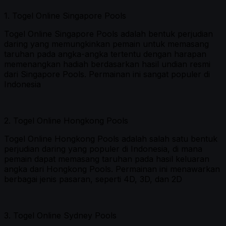
1. Togel Online Singapore Pools
Togel Online Singapore Pools adalah bentuk perjudian
daring yang memungkinkan pemain untuk memasang
taruhan pada angka-angka tertentu dengan harapan
memenangkan hadiah berdasarkan hasil undian resmi
dari Singapore Pools. Permainan ini sangat populer di
Indonesia
2. Togel Online Hongkong Pools
Togel Online Hongkong Pools adalah salah satu bentuk
perjudian daring yang populer di Indonesia, di mana
pemain dapat memasang taruhan pada hasil keluaran
angka dari Hongkong Pools. Permainan ini menawarkan
berbagai jenis pasaran, seperti 4D, 3D, dan 2D
3. Togel Online Sydney Pools