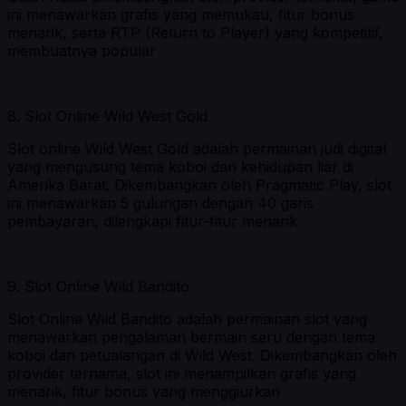
ini menawarkan grafis yang memukau, fitur bonus
menarik, serta RTP (Return to Player) yang kompetitif,
membuatnya popular
8. Slot Online Wild West Gold
Slot online Wild West Gold adalah permainan judi digital
yang mengusung tema koboi dan kehidupan liar di
Amerika Barat. Dikembangkan oleh Pragmatic Play, slot
ini menawarkan 5 gulungan dengan 40 garis
pembayaran, dilengkapi fitur-fitur menarik
9. Slot Online Wild Bandito
Slot Online Wild Bandito adalah permainan slot yang
menawarkan pengalaman bermain seru dengan tema
koboi dan petualangan di Wild West. Dikembangkan oleh
provider ternama, slot ini menampilkan grafis yang
menarik, fitur bonus yang menggiurkan