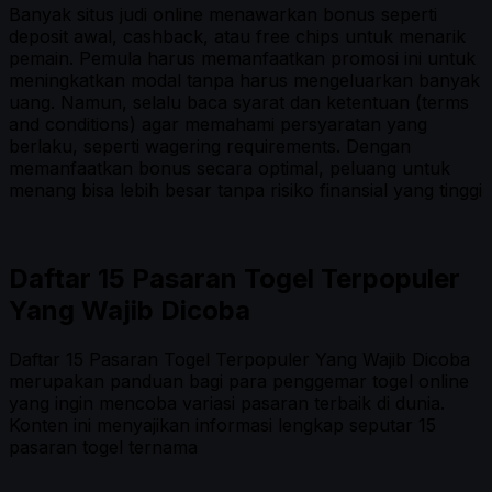
Banyak situs judi online menawarkan bonus seperti
deposit awal, cashback, atau free chips untuk menarik
pemain. Pemula harus memanfaatkan promosi ini untuk
meningkatkan modal tanpa harus mengeluarkan banyak
uang. Namun, selalu baca syarat dan ketentuan (terms
and conditions) agar memahami persyaratan yang
berlaku, seperti wagering requirements. Dengan
memanfaatkan bonus secara optimal, peluang untuk
menang bisa lebih besar tanpa risiko finansial yang tinggi
Daftar 15 Pasaran Togel Terpopuler
Yang Wajib Dicoba
Daftar 15 Pasaran Togel Terpopuler Yang Wajib Dicoba
merupakan panduan bagi para penggemar togel online
yang ingin mencoba variasi pasaran terbaik di dunia.
Konten ini menyajikan informasi lengkap seputar 15
pasaran togel ternama