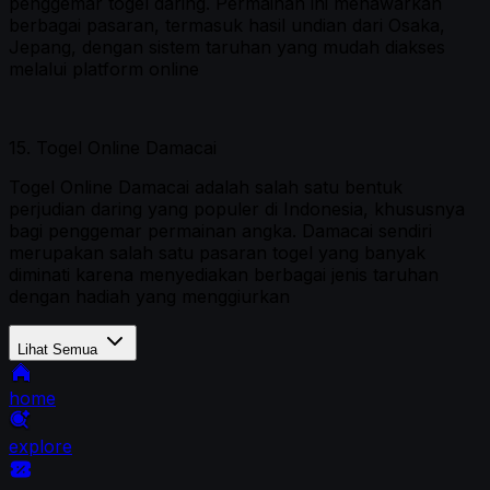
penggemar togel daring. Permainan ini menawarkan
berbagai pasaran, termasuk hasil undian dari Osaka,
Jepang, dengan sistem taruhan yang mudah diakses
melalui platform online
15. Togel Online Damacai
Togel Online Damacai adalah salah satu bentuk
perjudian daring yang populer di Indonesia, khususnya
bagi penggemar permainan angka. Damacai sendiri
merupakan salah satu pasaran togel yang banyak
diminati karena menyediakan berbagai jenis taruhan
dengan hadiah yang menggiurkan
Lihat Semua
home
explore