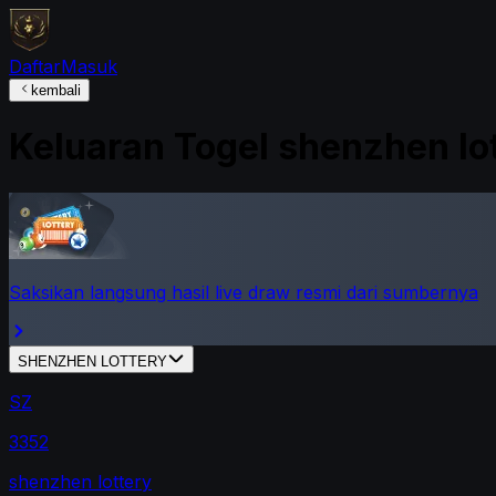
Daftar
Masuk
kembali
Keluaran Togel
shenzhen lo
Saksikan langsung hasil live draw resmi dari sumbernya
SHENZHEN LOTTERY
SZ
3352
shenzhen lottery