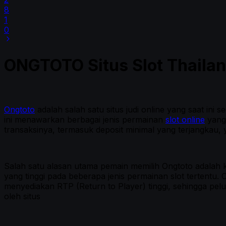
8
1
0
ONGTOTO Situs Slot Thail
Ongtoto
adalah salah satu situs judi online yang saat i
ini menawarkan berbagai jenis permainan
slot online
yang 
transaksinya, termasuk deposit minimal yang terjangkau
Salah satu alasan utama pemain memilih Ongtoto adalah k
yang tinggi pada beberapa jenis permainan slot tertentu
menyediakan RTP (Return to Player) tinggi, sehingga pel
oleh situs