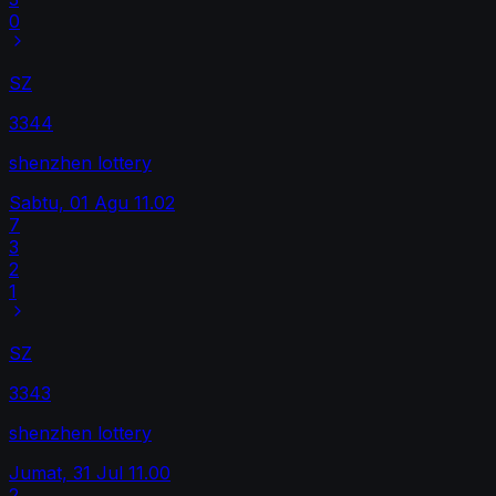
0
SZ
3344
shenzhen lottery
Sabtu, 01 Agu
11.02
7
3
2
1
SZ
3343
shenzhen lottery
Jumat, 31 Jul
11.00
2