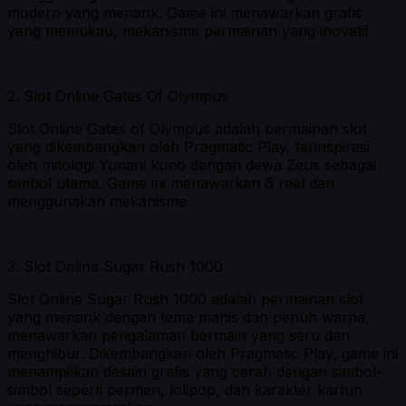
modern yang menarik. Game ini menawarkan grafis
yang memukau, mekanisme permainan yang inovatif
2. Slot Online Gates Of Olympus
Slot Online Gates of Olympus adalah permainan slot
yang dikembangkan oleh Pragmatic Play, terinspirasi
oleh mitologi Yunani kuno dengan dewa Zeus sebagai
simbol utama. Game ini menawarkan 6 reel dan
menggunakan mekanisme
3. Slot Online Sugar Rush 1000
Slot Online Sugar Rush 1000 adalah permainan slot
yang menarik dengan tema manis dan penuh warna,
menawarkan pengalaman bermain yang seru dan
menghibur. Dikembangkan oleh Pragmatic Play, game ini
menampilkan desain grafis yang cerah dengan simbol-
simbol seperti permen, lolipop, dan karakter kartun