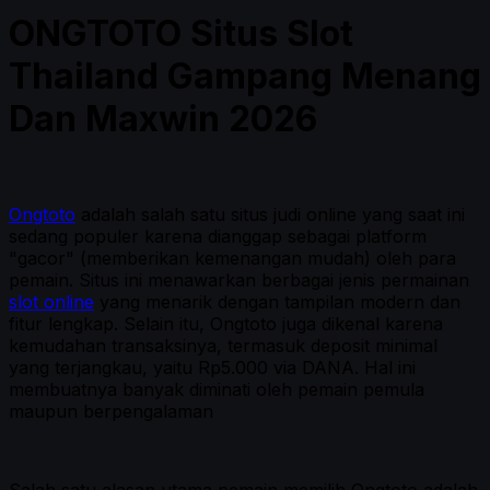
ONGTOTO Situs Slot
Thailand Gampang Menang
Dan Maxwin 2026
Ongtoto
adalah salah satu situs judi online yang saat ini
sedang populer karena dianggap sebagai platform
"gacor" (memberikan kemenangan mudah) oleh para
pemain. Situs ini menawarkan berbagai jenis permainan
slot online
yang menarik dengan tampilan modern dan
fitur lengkap. Selain itu, Ongtoto juga dikenal karena
kemudahan transaksinya, termasuk deposit minimal
yang terjangkau, yaitu Rp5.000 via DANA. Hal ini
membuatnya banyak diminati oleh pemain pemula
maupun berpengalaman
Salah satu alasan utama pemain memilih Ongtoto adalah