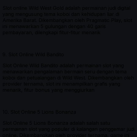
Slot online Wild West Gold adalah permainan judi digital
yang mengusung tema koboi dan kehidupan liar di
Amerika Barat. Dikembangkan oleh Pragmatic Play, slot
ini menawarkan 5 gulungan dengan 40 garis
pembayaran, dilengkapi fitur-fitur menarik
9. Slot Online Wild Bandito
Slot Online Wild Bandito adalah permainan slot yang
menawarkan pengalaman bermain seru dengan tema
koboi dan petualangan di Wild West. Dikembangkan oleh
provider ternama, slot ini menampilkan grafis yang
menarik, fitur bonus yang menggiurkan
10. Slot Online 5 Lions Bonanza
Slot Online 5 Lions Bonanza adalah salah satu
permainan slot yang populer di kalangan penggemar judi
online. Dikembangkan oleh provider ternama, game ini