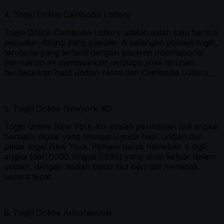
4. Togel Online Cambodia Lottery
Togel Online Cambodia Lottery adalah salah satu bentuk
perjudian daring yang populer di kalangan pemain togel,
terutama yang tertarik dengan pasaran internasional.
Permainan ini menawarkan berbagai jenis taruhan
berdasarkan hasil undian resmi dari Cambodia Lottery,
5. Togel Online Newyork 4D
Togel Online New York 4D adalah permainan judi angka
berbasis digital yang mengacu pada hasil undian dari
pasar togel New York. Pemain harus menebak 4 digit
angka (dari 0000 hingga 9999) yang akan keluar dalam
undian, dengan hadiah besar jika berhasil menebak
secara tepat
6. Togel Online Ankarapools