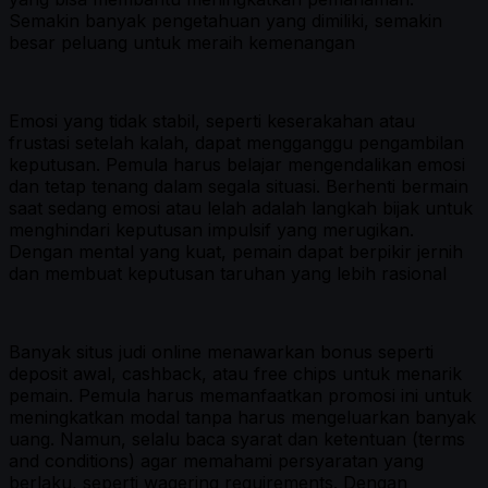
Semakin banyak pengetahuan yang dimiliki, semakin
besar peluang untuk meraih kemenangan
Emosi yang tidak stabil, seperti keserakahan atau
frustasi setelah kalah, dapat mengganggu pengambilan
keputusan. Pemula harus belajar mengendalikan emosi
dan tetap tenang dalam segala situasi. Berhenti bermain
saat sedang emosi atau lelah adalah langkah bijak untuk
menghindari keputusan impulsif yang merugikan.
Dengan mental yang kuat, pemain dapat berpikir jernih
dan membuat keputusan taruhan yang lebih rasional
Banyak situs judi online menawarkan bonus seperti
deposit awal, cashback, atau free chips untuk menarik
pemain. Pemula harus memanfaatkan promosi ini untuk
meningkatkan modal tanpa harus mengeluarkan banyak
uang. Namun, selalu baca syarat dan ketentuan (terms
and conditions) agar memahami persyaratan yang
berlaku, seperti wagering requirements. Dengan