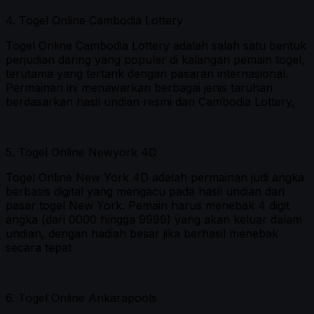
4. Togel Online Cambodia Lottery
Togel Online Cambodia Lottery adalah salah satu bentuk
perjudian daring yang populer di kalangan pemain togel,
terutama yang tertarik dengan pasaran internasional.
Permainan ini menawarkan berbagai jenis taruhan
berdasarkan hasil undian resmi dari Cambodia Lottery,
5. Togel Online Newyork 4D
Togel Online New York 4D adalah permainan judi angka
berbasis digital yang mengacu pada hasil undian dari
pasar togel New York. Pemain harus menebak 4 digit
angka (dari 0000 hingga 9999) yang akan keluar dalam
undian, dengan hadiah besar jika berhasil menebak
secara tepat
6. Togel Online Ankarapools