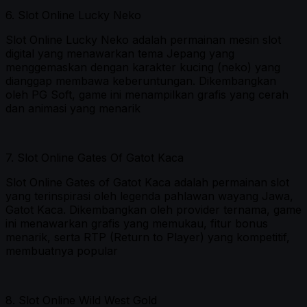
6. Slot Online Lucky Neko
Slot Online Lucky Neko adalah permainan mesin slot
digital yang menawarkan tema Jepang yang
menggemaskan dengan karakter kucing (neko) yang
dianggap membawa keberuntungan. Dikembangkan
oleh PG Soft, game ini menampilkan grafis yang cerah
dan animasi yang menarik
7. Slot Online Gates Of Gatot Kaca
Slot Online Gates of Gatot Kaca adalah permainan slot
yang terinspirasi oleh legenda pahlawan wayang Jawa,
Gatot Kaca. Dikembangkan oleh provider ternama, game
ini menawarkan grafis yang memukau, fitur bonus
menarik, serta RTP (Return to Player) yang kompetitif,
membuatnya popular
8. Slot Online Wild West Gold