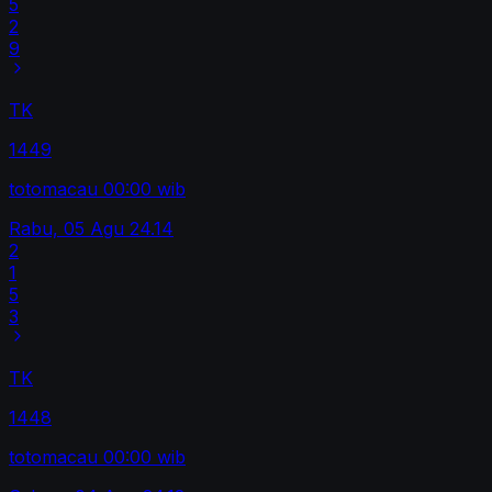
5
2
9
TK
1449
totomacau 00:00 wib
Rabu, 05 Agu
24.14
2
1
5
3
TK
1448
totomacau 00:00 wib