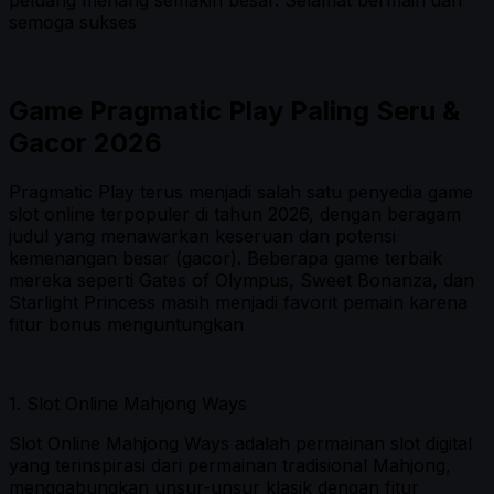
semoga sukses
Game Pragmatic Play Paling Seru &
Gacor 2026
Pragmatic Play terus menjadi salah satu penyedia game
slot online terpopuler di tahun 2026, dengan beragam
judul yang menawarkan keseruan dan potensi
kemenangan besar (gacor). Beberapa game terbaik
mereka seperti Gates of Olympus, Sweet Bonanza, dan
Starlight Princess masih menjadi favorit pemain karena
fitur bonus menguntungkan
1. Slot Online Mahjong Ways
Slot Online Mahjong Ways adalah permainan slot digital
yang terinspirasi dari permainan tradisional Mahjong,
menggabungkan unsur-unsur klasik dengan fitur