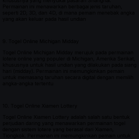
khususnya yang menyukai pasaran Shanghai.
Permainan ini menawarkan berbagai jenis taruhan,
seperti 2D, 3D, dan 4D, di mana pemain menebak angka
yang akan keluar pada hasil undian
9. Togel Online Michigan Midday
Togel Online Michigan Midday merujuk pada permainan
lotere online yang populer di Michigan, Amerika Serikat,
khususnya untuk hasil undian yang dilakukan pada siang
hari (midday). Permainan ini memungkinkan pemain
untuk memasang taruhan secara digital dengan memilih
angka-angka tertentu
10. Togel Online Xiamen Lottery
Togel Online Xiamen Lottery adalah salah satu bentuk
perjudian daring yang menawarkan permainan togel
dengan sistem lotere yang berasal dari Xiamen,
Tiongkok. Permainan ini memungkinkan pemain untuk