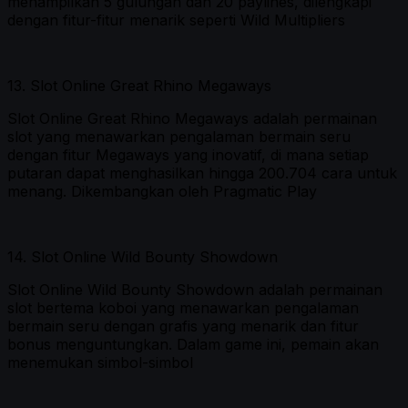
menampilkan 5 gulungan dan 20 paylines, dilengkapi
dengan fitur-fitur menarik seperti Wild Multipliers
13. Slot Online Great Rhino Megaways
Slot Online Great Rhino Megaways adalah permainan
slot yang menawarkan pengalaman bermain seru
dengan fitur Megaways yang inovatif, di mana setiap
putaran dapat menghasilkan hingga 200.704 cara untuk
menang. Dikembangkan oleh Pragmatic Play
14. Slot Online Wild Bounty Showdown
Slot Online Wild Bounty Showdown adalah permainan
slot bertema koboi yang menawarkan pengalaman
bermain seru dengan grafis yang menarik dan fitur
bonus menguntungkan. Dalam game ini, pemain akan
menemukan simbol-simbol