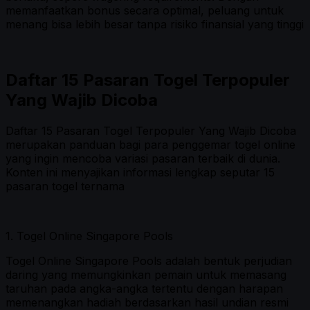
memanfaatkan bonus secara optimal, peluang untuk
menang bisa lebih besar tanpa risiko finansial yang tinggi
Daftar 15 Pasaran Togel Terpopuler
Yang Wajib Dicoba
Daftar 15 Pasaran Togel Terpopuler Yang Wajib Dicoba
merupakan panduan bagi para penggemar togel online
yang ingin mencoba variasi pasaran terbaik di dunia.
Konten ini menyajikan informasi lengkap seputar 15
pasaran togel ternama
1. Togel Online Singapore Pools
Togel Online Singapore Pools adalah bentuk perjudian
daring yang memungkinkan pemain untuk memasang
taruhan pada angka-angka tertentu dengan harapan
memenangkan hadiah berdasarkan hasil undian resmi