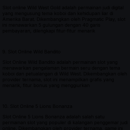
Slot online Wild West Gold adalah permainan judi digital
yang mengusung tema koboi dan kehidupan liar di
Amerika Barat. Dikembangkan oleh Pragmatic Play, slot
ini menawarkan 5 gulungan dengan 40 garis
pembayaran, dilengkapi fitur-fitur menarik
9. Slot Online Wild Bandito
Slot Online Wild Bandito adalah permainan slot yang
menawarkan pengalaman bermain seru dengan tema
koboi dan petualangan di Wild West. Dikembangkan oleh
provider ternama, slot ini menampilkan grafis yang
menarik, fitur bonus yang menggiurkan
10. Slot Online 5 Lions Bonanza
Slot Online 5 Lions Bonanza adalah salah satu
permainan slot yang populer di kalangan penggemar judi
online. Dikembangkan oleh provider ternama, game ini