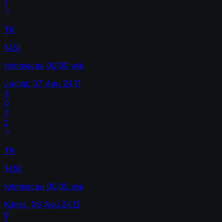
1
TK
1451
totomacau 00:00 wib
Jumat, 07 Agu
24.11
4
0
7
2
TK
1450
totomacau 00:00 wib
Kamis, 06 Agu
24.12
6