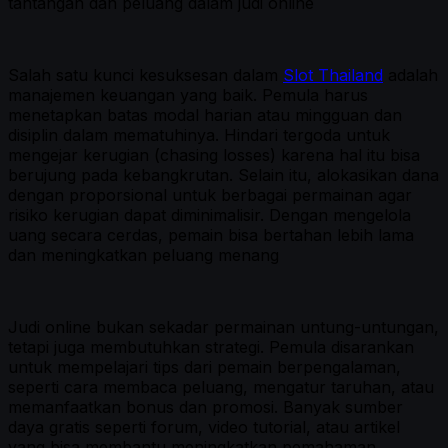
tantangan dan peluang dalam judi online
Salah satu kunci kesuksesan dalam
Slot Thailand
adalah
manajemen keuangan yang baik. Pemula harus
menetapkan batas modal harian atau mingguan dan
disiplin dalam mematuhinya. Hindari tergoda untuk
mengejar kerugian (chasing losses) karena hal itu bisa
berujung pada kebangkrutan. Selain itu, alokasikan dana
dengan proporsional untuk berbagai permainan agar
risiko kerugian dapat diminimalisir. Dengan mengelola
uang secara cerdas, pemain bisa bertahan lebih lama
dan meningkatkan peluang menang
Judi online bukan sekadar permainan untung-untungan,
tetapi juga membutuhkan strategi. Pemula disarankan
untuk mempelajari tips dari pemain berpengalaman,
seperti cara membaca peluang, mengatur taruhan, atau
memanfaatkan bonus dan promosi. Banyak sumber
daya gratis seperti forum, video tutorial, atau artikel
yang bisa membantu meningkatkan pemahaman.