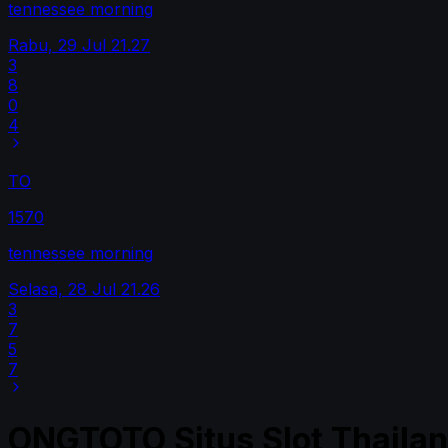
tennessee morning
Rabu, 29 Jul
21.27
3
8
0
4
TO
1570
tennessee morning
Selasa, 28 Jul
21.26
3
7
5
7
ONGTOTO Situs Slot Thail