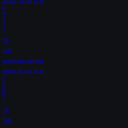
Jumat, 31 Jul
21.25
5
4
7
2
TO
1572
tennessee morning
Kamis, 30 Jul
21.24
7
5
6
6
TO
1571