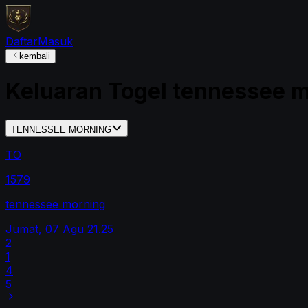
Daftar
Masuk
kembali
Keluaran Togel
tennessee m
TENNESSEE MORNING
TO
1579
tennessee morning
Jumat, 07 Agu
21.25
2
1
4
5