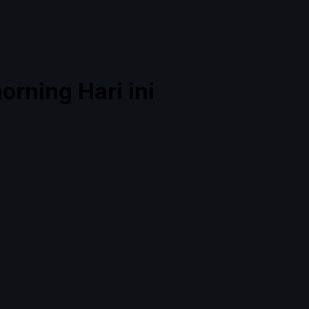
orning
Hari ini