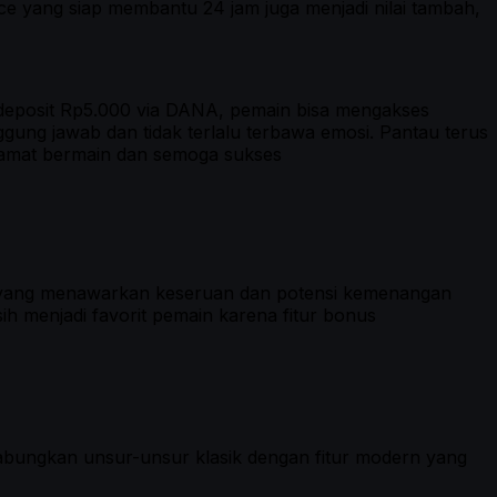
ice yang siap membantu 24 jam juga menjadi nilai tambah,
n deposit Rp5.000 via DANA, pemain bisa mengakses
gung jawab dan tidak terlalu terbawa emosi. Pantau terus
lamat bermain dan semoga sukses
dul yang menawarkan keseruan dan potensi kemenangan
h menjadi favorit pemain karena fitur bonus
ggabungkan unsur-unsur klasik dengan fitur modern yang