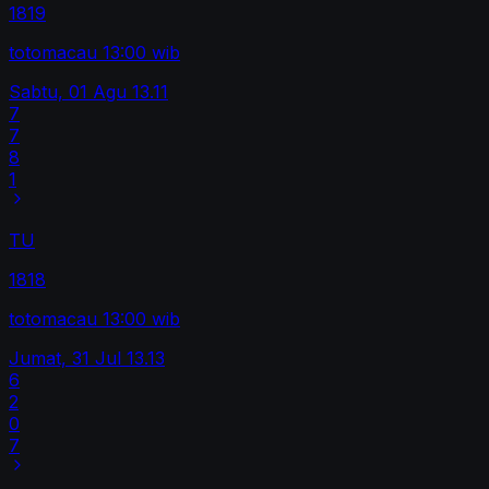
1819
totomacau 13:00 wib
Sabtu, 01 Agu
13.11
7
7
8
1
TU
1818
totomacau 13:00 wib
Jumat, 31 Jul
13.13
6
2
0
7