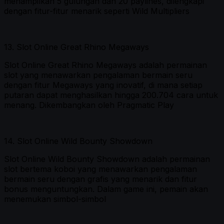
menampilkan 5 gulungan dan 20 paylines, dilengkapi
dengan fitur-fitur menarik seperti Wild Multipliers
13. Slot Online Great Rhino Megaways
Slot Online Great Rhino Megaways adalah permainan
slot yang menawarkan pengalaman bermain seru
dengan fitur Megaways yang inovatif, di mana setiap
putaran dapat menghasilkan hingga 200.704 cara untuk
menang. Dikembangkan oleh Pragmatic Play
14. Slot Online Wild Bounty Showdown
Slot Online Wild Bounty Showdown adalah permainan
slot bertema koboi yang menawarkan pengalaman
bermain seru dengan grafis yang menarik dan fitur
bonus menguntungkan. Dalam game ini, pemain akan
menemukan simbol-simbol