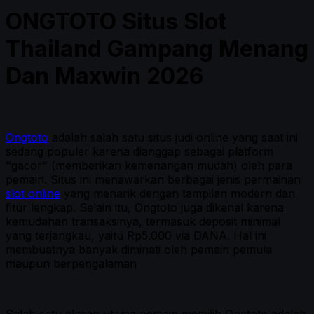
ONGTOTO Situs Slot
Thailand Gampang Menang
Dan Maxwin 2026
Ongtoto
adalah salah satu situs judi online yang saat ini
sedang populer karena dianggap sebagai platform
"gacor" (memberikan kemenangan mudah) oleh para
pemain. Situs ini menawarkan berbagai jenis permainan
slot online
yang menarik dengan tampilan modern dan
fitur lengkap. Selain itu, Ongtoto juga dikenal karena
kemudahan transaksinya, termasuk deposit minimal
yang terjangkau, yaitu Rp5.000 via DANA. Hal ini
membuatnya banyak diminati oleh pemain pemula
maupun berpengalaman
Salah satu alasan utama pemain memilih Ongtoto adalah