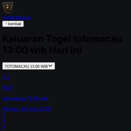
Daftar
Masuk
kembali
Keluaran Togel
totomacau
13:00 wib
Hari ini
TOTOMACAU 13:00 WIB
TU
1827
totomacau 13:00 wib
Minggu, 09 Agu
13.09
7
5
4