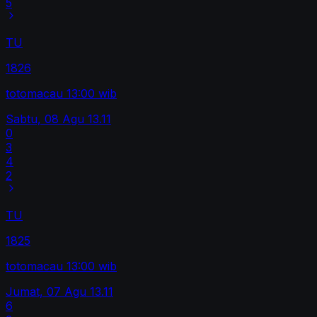
5
TU
1826
totomacau 13:00 wib
Sabtu, 08 Agu
13.11
0
3
4
2
TU
1825
totomacau 13:00 wib
Jumat, 07 Agu
13.11
6