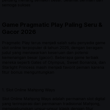
semoga sukses
Game Pragmatic Play Paling Seru &
Gacor 2026
Pragmatic Play terus menjadi salah satu penyedia game
slot online terpopuler di tahun 2026, dengan beragam
judul yang menawarkan keseruan dan potensi
kemenangan besar (gacor). Beberapa game terbaik
mereka seperti Gates of Olympus, Sweet Bonanza, dan
Starlight Princess masih menjadi favorit pemain karena
fitur bonus menguntungkan
1. Slot Online Mahjong Ways
Slot Online Mahjong Ways adalah permainan slot digital
yang terinspirasi dari permainan tradisional Mahjong,
menggabungkan unsur-unsur klasik dengan fitur