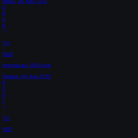
Rabu, 05 Agu
13.12
0
6
2
9
TU
1822
totomacau 13:00 wib
Selasa, 04 Agu
13.12
9
2
0
1
TU
1821