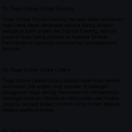
13. Togel Online Florida Evening
Togel Online Florida Evening merujuk pada permainan
togel yang dapat dimainkan secara daring dengan
mengikuti hasil undian dari Florida Evening, sebuah
pasaran togel yang populer di Amerika Serikat.
Permainan ini biasanya menawarkan berbagai jenis
taruhan
14. Togel Online Osaka Lottery
Togel Online Osaka Lottery adalah salah satu bentuk
permainan judi angka yang populer di kalangan
penggemar togel daring. Permainan ini menawarkan
berbagai pasaran, termasuk hasil undian dari Osaka,
Jepang, dengan sistem taruhan yang mudah diakses
melalui platform online
15. Togel Online Damacai