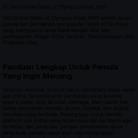
15. Slot Online Gates of Olympus Xmas 1000
Slot Online Gates of Olympus Xmas 1000 adalah varian
spesial dari permainan slot populer Gates of Olympus
yang mengusung tema Natal dengan fitur dan
pembayaran hingga 1000x taruhan. Dikembangkan oleh
Pragmatic Play
Panduan Lengkap Untuk Pemula
Yang Ingin Menang
Sebelum memulai, pemula harus memahami dasar-dasar
judi online, termasuk jenis permainan yang tersedia
seperti poker, slot, taruhan olahraga, atau casino live.
Setiap permainan memiliki aturan, strategi, dan tingkat
kesulitan yang berbeda. Penting juga untuk memilih
platform judi online yang terpercaya dan berlisensi agar
terhindar dari penipuan. Dengan pemahaman dasar
yang kuat, pemain dapat lebih siap menghadapi