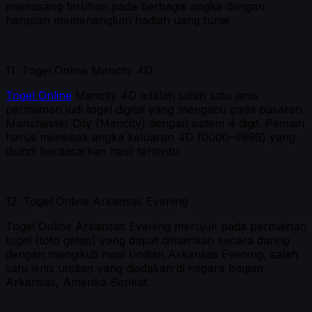
memasang taruhan pada berbagai angka dengan
harapan memenangkan hadiah uang tunai
11. Togel Online Mancity 4D
Togel Online
Mancity 4D adalah salah satu jenis
permainan judi togel digital yang mengacu pada pasaran
Manchester City (Mancity) dengan sistem 4 digit. Pemain
harus menebak angka keluaran 4D (0000-9999) yang
diundi berdasarkan hasil tertentu
12. Togel Online Arkansas Evening
Togel Online Arkansas Evening merujuk pada permainan
togel (toto gelap) yang dapat dimainkan secara daring
dengan mengikuti hasil undian Arkansas Evening, salah
satu jenis undian yang diadakan di negara bagian
Arkansas, Amerika Serikat