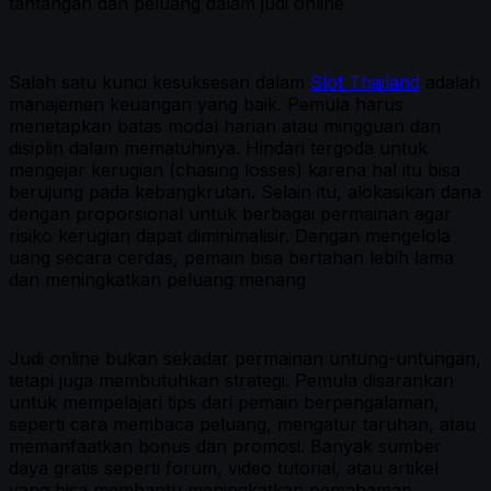
tantangan dan peluang dalam judi online
Salah satu kunci kesuksesan dalam
Slot Thailand
adalah
manajemen keuangan yang baik. Pemula harus
menetapkan batas modal harian atau mingguan dan
disiplin dalam mematuhinya. Hindari tergoda untuk
mengejar kerugian (chasing losses) karena hal itu bisa
berujung pada kebangkrutan. Selain itu, alokasikan dana
dengan proporsional untuk berbagai permainan agar
risiko kerugian dapat diminimalisir. Dengan mengelola
uang secara cerdas, pemain bisa bertahan lebih lama
dan meningkatkan peluang menang
Judi online bukan sekadar permainan untung-untungan,
tetapi juga membutuhkan strategi. Pemula disarankan
untuk mempelajari tips dari pemain berpengalaman,
seperti cara membaca peluang, mengatur taruhan, atau
memanfaatkan bonus dan promosi. Banyak sumber
daya gratis seperti forum, video tutorial, atau artikel
yang bisa membantu meningkatkan pemahaman.