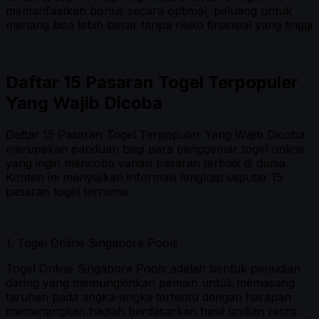
memanfaatkan bonus secara optimal, peluang untuk
menang bisa lebih besar tanpa risiko finansial yang tinggi
Daftar 15 Pasaran Togel Terpopuler
Yang Wajib Dicoba
Daftar 15 Pasaran Togel Terpopuler Yang Wajib Dicoba
merupakan panduan bagi para penggemar togel online
yang ingin mencoba variasi pasaran terbaik di dunia.
Konten ini menyajikan informasi lengkap seputar 15
pasaran togel ternama
1. Togel Online Singapore Pools
Togel Online Singapore Pools adalah bentuk perjudian
daring yang memungkinkan pemain untuk memasang
taruhan pada angka-angka tertentu dengan harapan
memenangkan hadiah berdasarkan hasil undian resmi