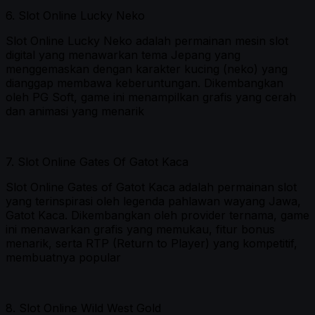
6. Slot Online Lucky Neko
Slot Online Lucky Neko adalah permainan mesin slot
digital yang menawarkan tema Jepang yang
menggemaskan dengan karakter kucing (neko) yang
dianggap membawa keberuntungan. Dikembangkan
oleh PG Soft, game ini menampilkan grafis yang cerah
dan animasi yang menarik
7. Slot Online Gates Of Gatot Kaca
Slot Online Gates of Gatot Kaca adalah permainan slot
yang terinspirasi oleh legenda pahlawan wayang Jawa,
Gatot Kaca. Dikembangkan oleh provider ternama, game
ini menawarkan grafis yang memukau, fitur bonus
menarik, serta RTP (Return to Player) yang kompetitif,
membuatnya popular
8. Slot Online Wild West Gold