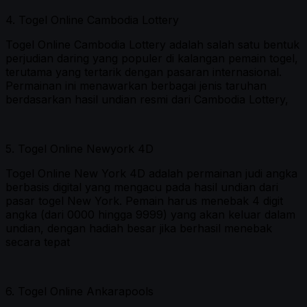
4. Togel Online Cambodia Lottery
Togel Online Cambodia Lottery adalah salah satu bentuk
perjudian daring yang populer di kalangan pemain togel,
terutama yang tertarik dengan pasaran internasional.
Permainan ini menawarkan berbagai jenis taruhan
berdasarkan hasil undian resmi dari Cambodia Lottery,
5. Togel Online Newyork 4D
Togel Online New York 4D adalah permainan judi angka
berbasis digital yang mengacu pada hasil undian dari
pasar togel New York. Pemain harus menebak 4 digit
angka (dari 0000 hingga 9999) yang akan keluar dalam
undian, dengan hadiah besar jika berhasil menebak
secara tepat
6. Togel Online Ankarapools