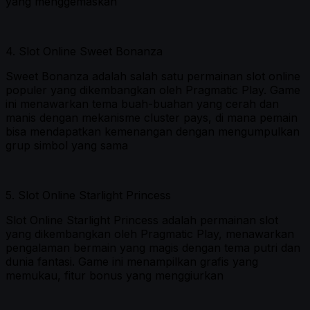
yang menggemaskan
4. Slot Online Sweet Bonanza
Sweet Bonanza adalah salah satu permainan slot online
populer yang dikembangkan oleh Pragmatic Play. Game
ini menawarkan tema buah-buahan yang cerah dan
manis dengan mekanisme cluster pays, di mana pemain
bisa mendapatkan kemenangan dengan mengumpulkan
grup simbol yang sama
5. Slot Online Starlight Princess
Slot Online Starlight Princess adalah permainan slot
yang dikembangkan oleh Pragmatic Play, menawarkan
pengalaman bermain yang magis dengan tema putri dan
dunia fantasi. Game ini menampilkan grafis yang
memukau, fitur bonus yang menggiurkan