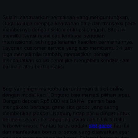
Selain menawarkan permainan yang menguntungkan,
Ongtoto juga menjaga keamanan data dan transaksi para
membernya dengan sistem enkripsi canggih. Situs ini
memiliki lisensi resmi dari lembaga perjudian
internasional, sehingga terjamin keadilan permainannya.
Layanan customer service yang siap membantu 24 jam
juga menjadi nilai tambah, memastikan pemain
mendapatkan solusi cepat jika mengalami kendala saat
bermain atau bertransaksi
Bagi yang ingin mencoba peruntungan di slot online
dengan modal kecil, Ongtoto bisa menjadi pilihan tepat.
Dengan deposit Rp5.000 via DANA, pemain bisa
mengakses berbagai game slot gacor yang sering
memberikan jackpot. Namun, tetap perlu diingat untuk
bermain secara bertanggung jawab dan tidak terlalu
terbawa emosi. Pantau terus update
slot gacor
hari ini
dan manfaatkan bonus promosi yang ditawarkan agar
peluang menang semakin besar. Selamat bermain dan