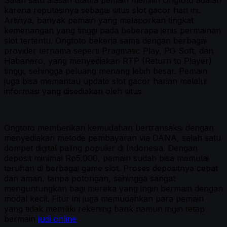
karena reputasinya sebagai situs slot gacor hari ini.
Artinya, banyak pemain yang melaporkan tingkat
kemenangan yang tinggi pada beberapa jenis permainan
slot tertentu. Ongtoto bekerja sama dengan berbagai
provider ternama seperti Pragmatic Play, PG Soft, dan
Habanero, yang menyediakan RTP (Return to Player)
tinggi, sehingga peluang menang lebih besar. Pemain
juga bisa memantau update slot gacor harian melalui
informasi yang disediakan oleh situs
Ongtoto memberikan kemudahan bertransaksi dengan
menyediakan metode pembayaran via DANA, salah satu
dompet digital paling populer di Indonesia. Dengan
deposit minimal Rp5.000, pemain sudah bisa memulai
taruhan di berbagai game slot. Proses depositnya cepat
dan aman, tanpa potongan, sehingga sangat
menguntungkan bagi mereka yang ingin bermain dengan
modal kecil. Fitur ini juga memudahkan para pemain
yang tidak memiliki rekening bank namun ingin tetap
bermain
judi online