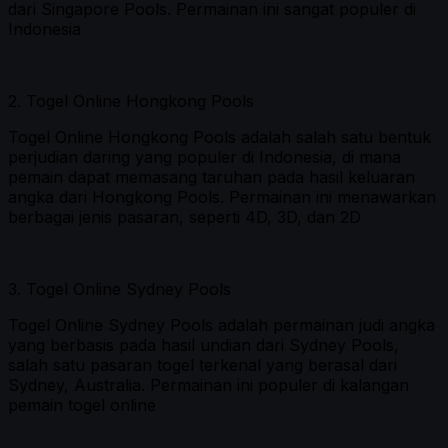
dari Singapore Pools. Permainan ini sangat populer di
Indonesia
2. Togel Online Hongkong Pools
Togel Online Hongkong Pools adalah salah satu bentuk
perjudian daring yang populer di Indonesia, di mana
pemain dapat memasang taruhan pada hasil keluaran
angka dari Hongkong Pools. Permainan ini menawarkan
berbagai jenis pasaran, seperti 4D, 3D, dan 2D
3. Togel Online Sydney Pools
Togel Online Sydney Pools adalah permainan judi angka
yang berbasis pada hasil undian dari Sydney Pools,
salah satu pasaran togel terkenal yang berasal dari
Sydney, Australia. Permainan ini populer di kalangan
pemain togel online