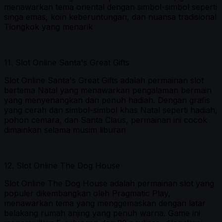
menawarkan tema oriental dengan simbol-simbol seperti
singa emas, koin keberuntungan, dan nuansa tradisional
Tiongkok yang menarik
11. Slot Online Santa's Great Gifts
Slot Online Santa's Great Gifts adalah permainan slot
bertema Natal yang menawarkan pengalaman bermain
yang menyenangkan dan penuh hadiah. Dengan grafis
yang cerah dan simbol-simbol khas Natal seperti hadiah,
pohon cemara, dan Santa Claus, permainan ini cocok
dimainkan selama musim liburan
12. Slot Online The Dog House
Slot Online The Dog House adalah permainan slot yang
populer dikembangkan oleh Pragmatic Play,
menawarkan tema yang menggemaskan dengan latar
belakang rumah anjing yang penuh warna. Game ini