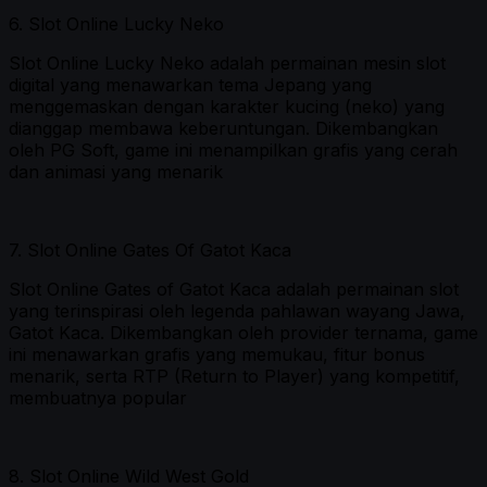
6. Slot Online Lucky Neko
Slot Online Lucky Neko adalah permainan mesin slot
digital yang menawarkan tema Jepang yang
menggemaskan dengan karakter kucing (neko) yang
dianggap membawa keberuntungan. Dikembangkan
oleh PG Soft, game ini menampilkan grafis yang cerah
dan animasi yang menarik
7. Slot Online Gates Of Gatot Kaca
Slot Online Gates of Gatot Kaca adalah permainan slot
yang terinspirasi oleh legenda pahlawan wayang Jawa,
Gatot Kaca. Dikembangkan oleh provider ternama, game
ini menawarkan grafis yang memukau, fitur bonus
menarik, serta RTP (Return to Player) yang kompetitif,
membuatnya popular
8. Slot Online Wild West Gold