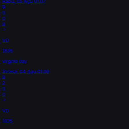
Rabu, 05 Agu
01.07
9
9
0
8
VD
1836
virginia day
Selasa, 04 Agu
01.06
8
2
9
0
VD
1835