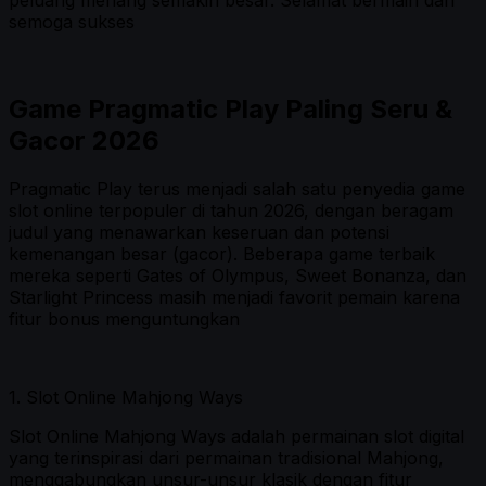
semoga sukses
Game Pragmatic Play Paling Seru &
Gacor 2026
Pragmatic Play terus menjadi salah satu penyedia game
slot online terpopuler di tahun 2026, dengan beragam
judul yang menawarkan keseruan dan potensi
kemenangan besar (gacor). Beberapa game terbaik
mereka seperti Gates of Olympus, Sweet Bonanza, dan
Starlight Princess masih menjadi favorit pemain karena
fitur bonus menguntungkan
1. Slot Online Mahjong Ways
Slot Online Mahjong Ways adalah permainan slot digital
yang terinspirasi dari permainan tradisional Mahjong,
menggabungkan unsur-unsur klasik dengan fitur