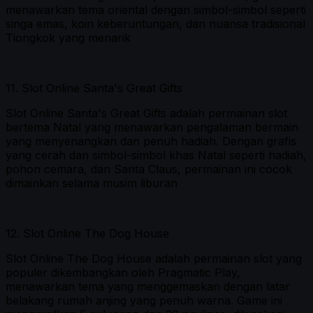
menawarkan tema oriental dengan simbol-simbol seperti
singa emas, koin keberuntungan, dan nuansa tradisional
Tiongkok yang menarik
11. Slot Online Santa's Great Gifts
Slot Online Santa's Great Gifts adalah permainan slot
bertema Natal yang menawarkan pengalaman bermain
yang menyenangkan dan penuh hadiah. Dengan grafis
yang cerah dan simbol-simbol khas Natal seperti hadiah,
pohon cemara, dan Santa Claus, permainan ini cocok
dimainkan selama musim liburan
12. Slot Online The Dog House
Slot Online The Dog House adalah permainan slot yang
populer dikembangkan oleh Pragmatic Play,
menawarkan tema yang menggemaskan dengan latar
belakang rumah anjing yang penuh warna. Game ini