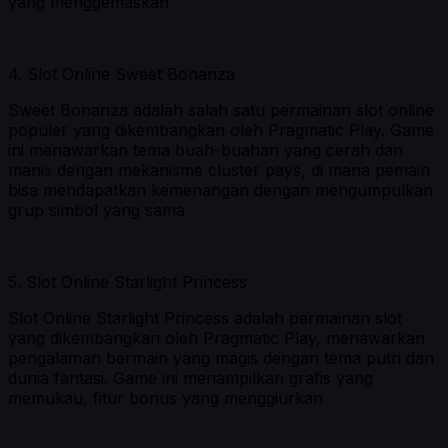
yang menggemaskan
4. Slot Online Sweet Bonanza
Sweet Bonanza adalah salah satu permainan slot online
populer yang dikembangkan oleh Pragmatic Play. Game
ini menawarkan tema buah-buahan yang cerah dan
manis dengan mekanisme cluster pays, di mana pemain
bisa mendapatkan kemenangan dengan mengumpulkan
grup simbol yang sama
5. Slot Online Starlight Princess
Slot Online Starlight Princess adalah permainan slot
yang dikembangkan oleh Pragmatic Play, menawarkan
pengalaman bermain yang magis dengan tema putri dan
dunia fantasi. Game ini menampilkan grafis yang
memukau, fitur bonus yang menggiurkan