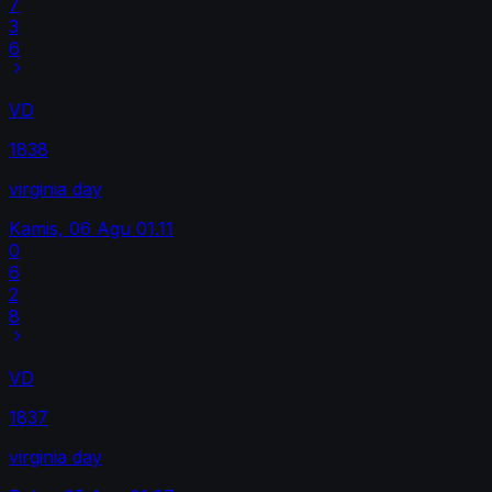
7
3
6
VD
1838
virginia day
Kamis, 06 Agu
01.11
0
6
2
8
VD
1837
virginia day