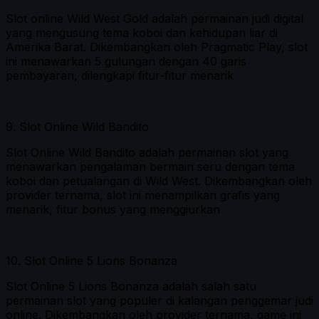
Slot online Wild West Gold adalah permainan judi digital
yang mengusung tema koboi dan kehidupan liar di
Amerika Barat. Dikembangkan oleh Pragmatic Play, slot
ini menawarkan 5 gulungan dengan 40 garis
pembayaran, dilengkapi fitur-fitur menarik
9. Slot Online Wild Bandito
Slot Online Wild Bandito adalah permainan slot yang
menawarkan pengalaman bermain seru dengan tema
koboi dan petualangan di Wild West. Dikembangkan oleh
provider ternama, slot ini menampilkan grafis yang
menarik, fitur bonus yang menggiurkan
10. Slot Online 5 Lions Bonanza
Slot Online 5 Lions Bonanza adalah salah satu
permainan slot yang populer di kalangan penggemar judi
online. Dikembangkan oleh provider ternama, game ini