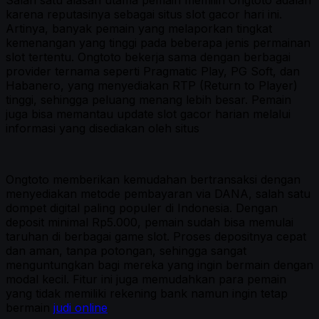
karena reputasinya sebagai situs slot gacor hari ini.
Artinya, banyak pemain yang melaporkan tingkat
kemenangan yang tinggi pada beberapa jenis permainan
slot tertentu. Ongtoto bekerja sama dengan berbagai
provider ternama seperti Pragmatic Play, PG Soft, dan
Habanero, yang menyediakan RTP (Return to Player)
tinggi, sehingga peluang menang lebih besar. Pemain
juga bisa memantau update slot gacor harian melalui
informasi yang disediakan oleh situs
Ongtoto memberikan kemudahan bertransaksi dengan
menyediakan metode pembayaran via DANA, salah satu
dompet digital paling populer di Indonesia. Dengan
deposit minimal Rp5.000, pemain sudah bisa memulai
taruhan di berbagai game slot. Proses depositnya cepat
dan aman, tanpa potongan, sehingga sangat
menguntungkan bagi mereka yang ingin bermain dengan
modal kecil. Fitur ini juga memudahkan para pemain
yang tidak memiliki rekening bank namun ingin tetap
bermain
judi online