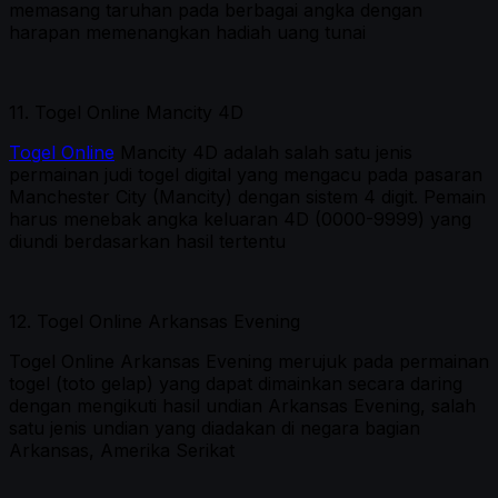
memasang taruhan pada berbagai angka dengan
harapan memenangkan hadiah uang tunai
11. Togel Online Mancity 4D
Togel Online
Mancity 4D adalah salah satu jenis
permainan judi togel digital yang mengacu pada pasaran
Manchester City (Mancity) dengan sistem 4 digit. Pemain
harus menebak angka keluaran 4D (0000-9999) yang
diundi berdasarkan hasil tertentu
12. Togel Online Arkansas Evening
Togel Online Arkansas Evening merujuk pada permainan
togel (toto gelap) yang dapat dimainkan secara daring
dengan mengikuti hasil undian Arkansas Evening, salah
satu jenis undian yang diadakan di negara bagian
Arkansas, Amerika Serikat