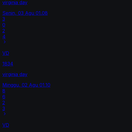
virginia day
Senin, 03 Agu
01.08
3
0
2
4
VD
1834
virginia day
Minggu, 02 Agu
01.10
8
6
2
3
VD