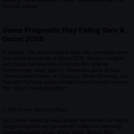
semoga sukses
Game Pragmatic Play Paling Seru &
Gacor 2026
Pragmatic Play terus menjadi salah satu penyedia game
slot online terpopuler di tahun 2026, dengan beragam
judul yang menawarkan keseruan dan potensi
kemenangan besar (gacor). Beberapa game terbaik
mereka seperti Gates of Olympus, Sweet Bonanza, dan
Starlight Princess masih menjadi favorit pemain karena
fitur bonus menguntungkan
1. Slot Online Mahjong Ways
Slot Online Mahjong Ways adalah permainan slot digital
yang terinspirasi dari permainan tradisional Mahjong,
menggabungkan unsur-unsur klasik dengan fitur