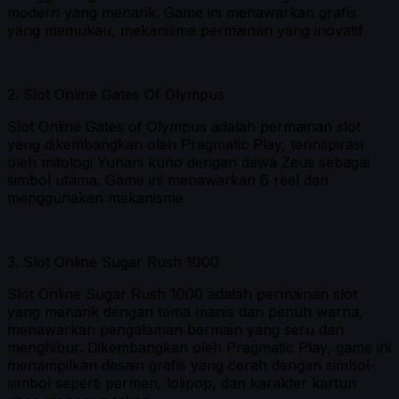
modern yang menarik. Game ini menawarkan grafis
yang memukau, mekanisme permainan yang inovatif
2. Slot Online Gates Of Olympus
Slot Online Gates of Olympus adalah permainan slot
yang dikembangkan oleh Pragmatic Play, terinspirasi
oleh mitologi Yunani kuno dengan dewa Zeus sebagai
simbol utama. Game ini menawarkan 6 reel dan
menggunakan mekanisme
3. Slot Online Sugar Rush 1000
Slot Online Sugar Rush 1000 adalah permainan slot
yang menarik dengan tema manis dan penuh warna,
menawarkan pengalaman bermain yang seru dan
menghibur. Dikembangkan oleh Pragmatic Play, game ini
menampilkan desain grafis yang cerah dengan simbol-
simbol seperti permen, lolipop, dan karakter kartun