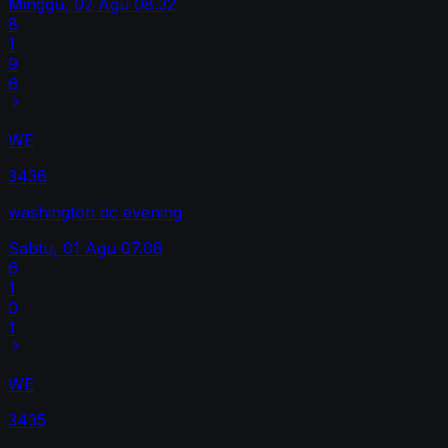
Minggu, 02 Agu
08.32
8
1
9
6
WE
3436
washington dc evening
Sabtu, 01 Agu
07.08
6
1
0
1
WE
3435