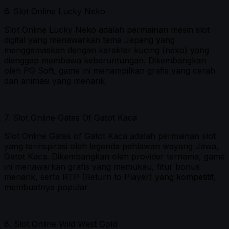
6. Slot Online Lucky Neko
Slot Online Lucky Neko adalah permainan mesin slot
digital yang menawarkan tema Jepang yang
menggemaskan dengan karakter kucing (neko) yang
dianggap membawa keberuntungan. Dikembangkan
oleh PG Soft, game ini menampilkan grafis yang cerah
dan animasi yang menarik
7. Slot Online Gates Of Gatot Kaca
Slot Online Gates of Gatot Kaca adalah permainan slot
yang terinspirasi oleh legenda pahlawan wayang Jawa,
Gatot Kaca. Dikembangkan oleh provider ternama, game
ini menawarkan grafis yang memukau, fitur bonus
menarik, serta RTP (Return to Player) yang kompetitif,
membuatnya popular
8. Slot Online Wild West Gold