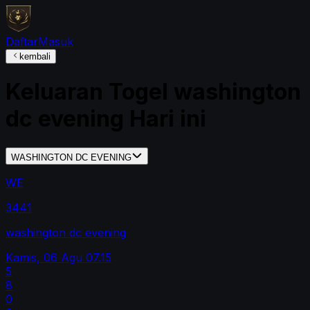
Daftar
Masuk
kembali
Keluaran Togel
washington
dc evening
Hari ini
WASHINGTON DC EVENING
WE
3441
washington dc evening
Kamis, 06 Agu
07.15
5
8
0