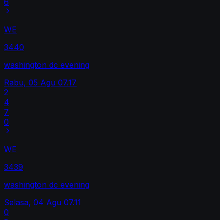
6
WE
3440
washington dc evening
Rabu, 05 Agu
07.17
2
4
7
0
WE
3439
washington dc evening
Selasa, 04 Agu
07.11
0