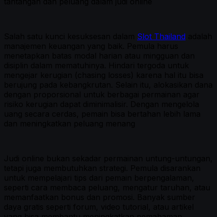
tantangan dan peluang dalam judi online
Salah satu kunci kesuksesan dalam
Slot Thailand
adalah
manajemen keuangan yang baik. Pemula harus
menetapkan batas modal harian atau mingguan dan
disiplin dalam mematuhinya. Hindari tergoda untuk
mengejar kerugian (chasing losses) karena hal itu bisa
berujung pada kebangkrutan. Selain itu, alokasikan dana
dengan proporsional untuk berbagai permainan agar
risiko kerugian dapat diminimalisir. Dengan mengelola
uang secara cerdas, pemain bisa bertahan lebih lama
dan meningkatkan peluang menang
Judi online bukan sekadar permainan untung-untungan,
tetapi juga membutuhkan strategi. Pemula disarankan
untuk mempelajari tips dari pemain berpengalaman,
seperti cara membaca peluang, mengatur taruhan, atau
memanfaatkan bonus dan promosi. Banyak sumber
daya gratis seperti forum, video tutorial, atau artikel
yang bisa membantu meningkatkan pemahaman.