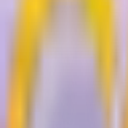
Zombie Party
Spade Gaming
Dragon master
JDB
Five Dragons Fishing
JDB
CaiShen Fishing
JDB
Fishing Disco
JDB
Fishing YiLuFa
JDB
Jack Pot Fishing
Jili
Bombing Fishing
Jili
Dragon Fortune
Jili
Mega Fishing
Jili
Happy Fishing
Jili
Dinosaur Tycoon II
Jili
All-star Fishing
Jili
Boom Legend
Jili
Dinosaur Tycoon
Jili
Royal Fishing
Jili
Hero Fishing
CQ9
Oneshot Fishing
CQ9
21
/
21
Game
Page
1
of
1