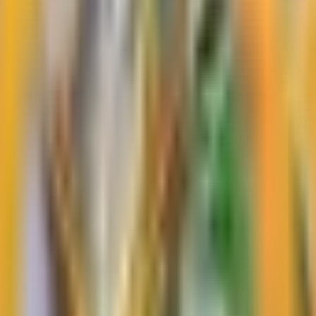
and Gampang Menang Dan Ma
ni sedang populer karena dianggap sebagai platform "gacor
menarik dengan tampilan modern dan fitur lengkap. Selain
, yaitu Rp5.000 via DANA. Hal ini membuatnya banyak dim
arena reputasinya sebagai situs slot gacor hari ini. Arti
. Ongtoto bekerja sama dengan berbagai provider ternama s
uang menang lebih besar. Pemain juga bisa memantau update
ediakan metode pembayaran via DANA, salah satu dompet d
berbagai game slot. Proses depositnya cepat dan aman, t
 juga memudahkan para pemain yang tidak memiliki rekenin