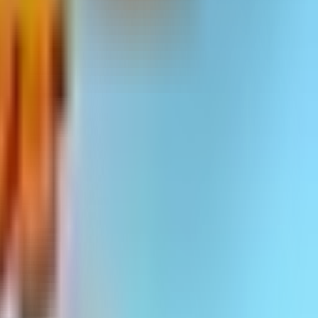
tema yang menggemaskan dengan latar belakang rumah
erti Wild Multipliers
egaways yang inovatif, di mana setiap putaran dapat
u dengan grafis yang menarik dan fitur bonus
g mengusung tema Natal dengan fitur dan pembayaran