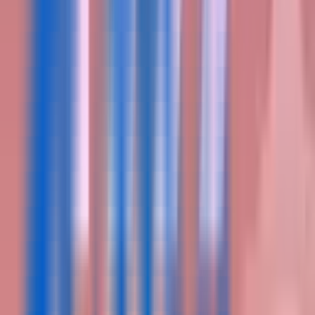
bermain secara bertanggung jawab dan tidak terlalu
terbawa emosi. Pantau terus update
slot gacor
hari ini
dan manfaatkan bonus promosi yang ditawarkan agar
peluang menang semakin besar. Selamat bermain dan
semoga sukses
Game Pragmatic Play Paling Seru &
Gacor 2026
Pragmatic Play terus menjadi salah satu penyedia game
slot online terpopuler di tahun 2026, dengan beragam
judul yang menawarkan keseruan dan potensi
kemenangan besar (gacor). Beberapa game terbaik
mereka seperti Gates of Olympus, Sweet Bonanza, dan
Starlight Princess masih menjadi favorit pemain karena
fitur bonus menguntungkan
1. Slot Online Mahjong Ways