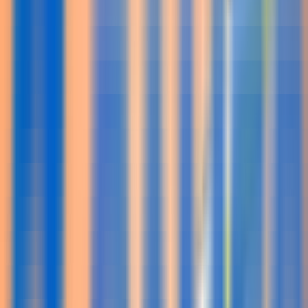
kesulitan yang berbeda. Penting juga untuk memilih
platform judi online yang terpercaya dan berlisensi agar
terhindar dari penipuan. Dengan pemahaman dasar
yang kuat, pemain dapat lebih siap menghadapi
tantangan dan peluang dalam judi online
Salah satu kunci kesuksesan dalam
Slot Thailand
adalah
manajemen keuangan yang baik. Pemula harus
menetapkan batas modal harian atau mingguan dan
disiplin dalam mematuhinya. Hindari tergoda untuk
mengejar kerugian (chasing losses) karena hal itu bisa
berujung pada kebangkrutan. Selain itu, alokasikan dana
dengan proporsional untuk berbagai permainan agar
risiko kerugian dapat diminimalisir. Dengan mengelola
uang secara cerdas, pemain bisa bertahan lebih lama
dan meningkatkan peluang menang
Judi online bukan sekadar permainan untung-untungan,
tetapi juga membutuhkan strategi. Pemula disarankan
untuk mempelajari tips dari pemain berpengalaman,