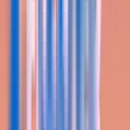
dunia fantasi. Game ini menampilkan grafis yang
memukau, fitur bonus yang menggiurkan
6. Slot Online Lucky Neko
Slot Online Lucky Neko adalah permainan mesin slot
digital yang menawarkan tema Jepang yang
menggemaskan dengan karakter kucing (neko) yang
dianggap membawa keberuntungan. Dikembangkan
oleh PG Soft, game ini menampilkan grafis yang cerah
dan animasi yang menarik
7. Slot Online Gates Of Gatot Kaca
Slot Online Gates of Gatot Kaca adalah permainan slot
yang terinspirasi oleh legenda pahlawan wayang Jawa,
Gatot Kaca. Dikembangkan oleh provider ternama, game
ini menawarkan grafis yang memukau, fitur bonus
menarik, serta RTP (Return to Player) yang kompetitif,
membuatnya popular