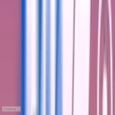
Baccarat
Pragmatic Play
Multihand Blackjack
Pragmatic Play
Dragon Tiger
Pragmatic Play
Dragon Bonus Baccarat
Pragmatic Play
Hippie Days
Microgaming
Soccer Striker
Microgaming
War
Habanero
Thai Fish Prawn Crab
CQ9
Thai HILO
CQ9
Plinko
568WIN Games
Dice
568WIN Games
Crash
568WIN Games
通比花鬪牌
CQ9
K.O. Island
CQ9
Xoc Dia
CQ9
Mini Roulette
CQ9
Mummy's Treasure
CQ9
Space Crasher
Spade Gaming
Funky Bingo
CQ9
When Lambo
568WIN Games
F777 Fighter
568WIN Games
Loading...
24