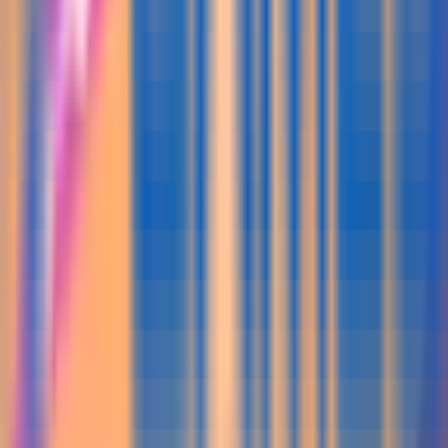
Togel Online Xiamen Lottery adalah salah satu bentuk
perjudian daring yang menawarkan permainan togel
dengan sistem lotere yang berasal dari Xiamen,
Tiongkok. Permainan ini memungkinkan pemain untuk
memasang taruhan pada berbagai angka dengan
harapan memenangkan hadiah uang tunai
11. Togel Online Mancity 4D
Togel Online
Mancity 4D adalah salah satu jenis
permainan judi togel digital yang mengacu pada pasaran
Manchester City (Mancity) dengan sistem 4 digit. Pemain
harus menebak angka keluaran 4D (0000-9999) yang
diundi berdasarkan hasil tertentu
12. Togel Online Arkansas Evening
Togel Online Arkansas Evening merujuk pada permainan
togel (toto gelap) yang dapat dimainkan secara daring
dengan mengikuti hasil undian Arkansas Evening, salah