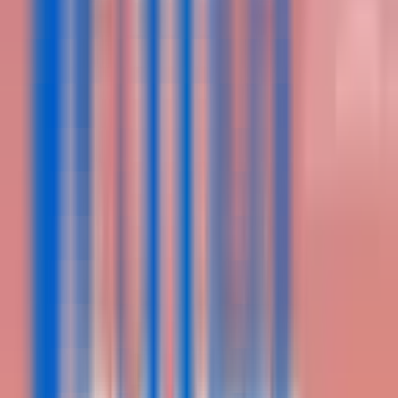
Slot Online Mahjong Ways adalah permainan slot digital
yang terinspirasi dari permainan tradisional Mahjong,
menggabungkan unsur-unsur klasik dengan fitur
modern yang menarik. Game ini menawarkan grafis
yang memukau, mekanisme permainan yang inovatif
2. Slot Online Gates Of Olympus
Slot Online Gates of Olympus adalah permainan slot
yang dikembangkan oleh Pragmatic Play, terinspirasi
oleh mitologi Yunani kuno dengan dewa Zeus sebagai
simbol utama. Game ini menawarkan 6 reel dan
menggunakan mekanisme
3. Slot Online Sugar Rush 1000
Slot Online Sugar Rush 1000 adalah permainan slot
yang menarik dengan tema manis dan penuh warna,
menawarkan pengalaman bermain yang seru dan