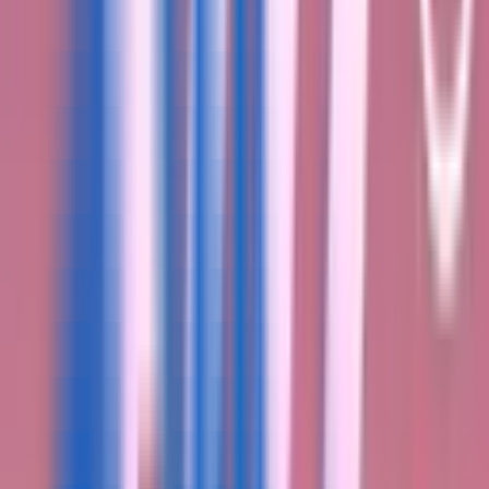
maupun berpengalaman
Salah satu alasan utama pemain memilih Ongtoto adalah
karena reputasinya sebagai situs slot gacor hari ini.
Artinya, banyak pemain yang melaporkan tingkat
kemenangan yang tinggi pada beberapa jenis permainan
slot tertentu. Ongtoto bekerja sama dengan berbagai
provider ternama seperti Pragmatic Play, PG Soft, dan
Habanero, yang menyediakan RTP (Return to Player)
tinggi, sehingga peluang menang lebih besar. Pemain
juga bisa memantau update slot gacor harian melalui
informasi yang disediakan oleh situs
Ongtoto memberikan kemudahan bertransaksi dengan
menyediakan metode pembayaran via DANA, salah satu
dompet digital paling populer di Indonesia. Dengan
deposit minimal Rp5.000, pemain sudah bisa memulai
taruhan di berbagai game slot. Proses depositnya cepat
dan aman, tanpa potongan, sehingga sangat