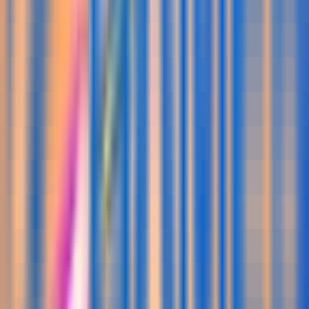
6. Togel Online Ankarapools
Togel Online Ankarapools adalah salah satu platform
perjudian daring yang menawarkan permainan togel
dengan berbagai pasaran, termasuk pasaran dari
Ankarapools. Platform ini memungkinkan pemain untuk
memasang taruhan secara praktis dan cepat melalui
internet
7. Togel Online Seoul Lottery
Togel Online Seoul Lottery adalah salah satu bentuk
permainan judi angka yang populer dan banyak diminati
oleh para pemain togel di Indonesia. Permainan ini
mengacu pada hasil undian dari Seoul, Korea Selatan,
yang biasanya diumumkan setiap hari