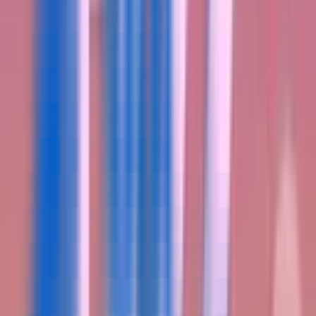
menguntungkan bagi mereka yang ingin bermain dengan
modal kecil. Fitur ini juga memudahkan para pemain
yang tidak memiliki rekening bank namun ingin tetap
bermain
judi online
Selain menawarkan permainan yang menguntungkan,
Ongtoto juga menjaga keamanan data dan transaksi para
membernya dengan sistem enkripsi canggih. Situs ini
memiliki lisensi resmi dari lembaga perjudian
internasional, sehingga terjamin keadilan permainannya.
Layanan customer service yang siap membantu 24 jam
juga menjadi nilai tambah, memastikan pemain
mendapatkan solusi cepat jika mengalami kendala saat
bermain atau bertransaksi
Bagi yang ingin mencoba peruntungan di slot online
dengan modal kecil, Ongtoto bisa menjadi pilihan tepat.
Dengan deposit Rp5.000 via DANA, pemain bisa
mengakses berbagai game slot gacor yang sering
memberikan jackpot. Namun, tetap perlu diingat untuk